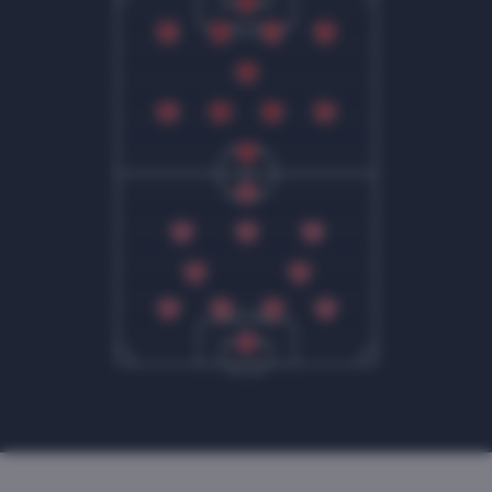
1
14
3
20
21
8
10
5
4
19
11
9
22
10
25
8
6
27
21
5
32
1