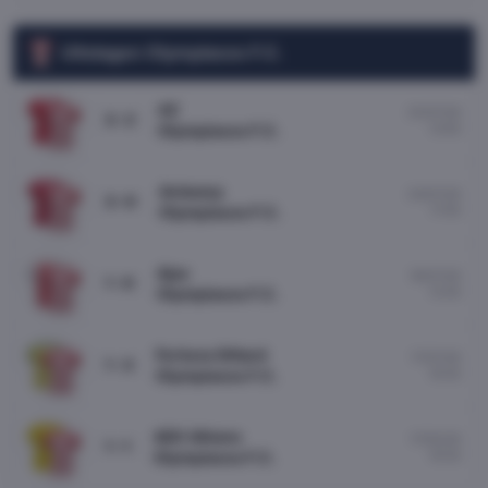
Uitslagen Olympiacos F.C.
AZ
25/07/26
3 : 2
13:00
Olympiacos F.C.
Antwerp
24/07/26
3 : 0
17:00
Olympiacos F.C.
Ajax
18/07/26
1 : 0
13:30
Olympiacos F.C.
Fortuna Sittard
17/07/26
1 : 3
16:30
Olympiacos F.C.
AEK Athens
17/05/26
1 : 1
16:30
Olympiacos F.C.