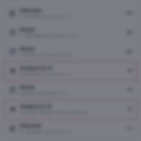
Gele kaart
89
'
Y. El Arabi
(Olympiacos F.C.)
Wissel
88
'
L. Randjelovic
(Olympiacos F.C.)
Wissel
86
'
I. Perisic
(FC Bayern München)
Doelpunt
(2-3)
79
'
Guilherme
(Olympiacos F.C.)
Wissel
78
'
Guerrero
(Olympiacos F.C.)
Doelpunt
(1-3)
75
'
Corentin Tolisso
(FC Bayern München)
Gele kaart
73
'
R. Semedo
(Olympiacos F.C.)