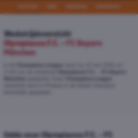
Overzicht
Odds
Opstelling
Statistieken
Wedstrijdoverzicht
Olympiacos F.C.
-
FC Bayern
München
In de
Champions League
werd op 22 okt 2019 om
21:00 uur de wedstrijd
Olympiacos F.C.
-
FC Bayern
München
gespeeld.
Deze
Champions League
wedstrijd werd in Piraeus in de Stadio Georgios
Karaiskáki gespeeld.
Odds voor Olympiacos F.C. - FC