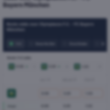
Bayern München
Beste odds voor Olympiacos F.C. - FC Bayern
München
1x2
Draw No Bet
Over/Under
Doub
Beste 1x2 odds
8.50
5.25
1.33
1
X
2
OLY
GELIJK
FCB
8.50
5.25
1.33
8.50
5.25
1.33
Hoogst