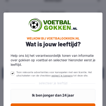
7
Hoekschoppen
7
316
Voltooide passes
536
WELKOM BIJ VOETBALGOKKEN.NL
2
Gele kaarten
2
Wat is jouw leeftijd?
0
Rode kaarten
0
Help ons bij het verantwoordelijk tonen van informatie
over gokken op voetbal en selecteer hieronder eerst je
leeftijd.
Head-2-Head
Toon relevante advertenties voor kansspelen met een licentie. Het
uitschakelen van de checkbox
weigert je toegang
tot deze site.
GEWONNEN
GELIJK
GEWONNEN
selecteer je leeftijd
0
0
2
FC Bayern München
6/11/19