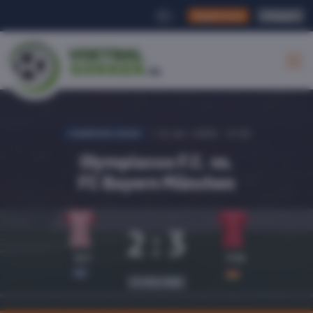
Registreren
Inloggen
|
22 okt +0000 - 21:00
CHAMPIONS LEAGUE
Olympiacos F.C. vs.
FC Bayern München
2:3
#
OLY
#
FCB
FULL TIME