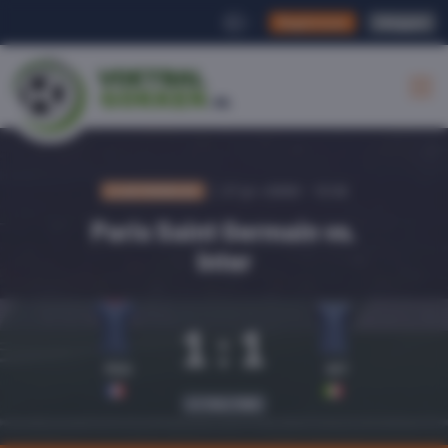
Registreren
Inloggen
|
27 jul +0000 - 13:30
CLUB FRIENDLIES
Paris Saint Germain vs.
Inter
1:1
#
PSG
#
INT
FULL TIME