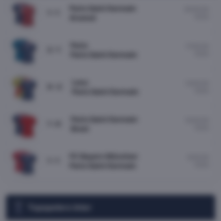
Paris Saint Germain
30/05/26
1 : 1
16:00
Arsenal
Paris
17/05/26
2 : 1
19:00
Paris Saint Germain
Lens
13/05/26
0 : 2
19:00
Paris Saint Germain
Paris Saint Germain
10/05/26
1 : 0
19:00
Brest
FC Bayern München
6/05/26
1 : 1
19:00
Paris Saint Germain
Topspelers Inter