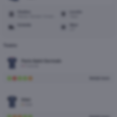
Stadion
Locatie
Macau Olympic Complex
Taipa
Stadium
Scheids
Weer
-
23°
Teams
Paris Saint Germain
Frankrijk
Bekijk team
W
V
W
W
G
Inter
Italië