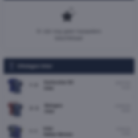
Er zijn nog geen topspelers
beschikbaar
Uitslagen Inter
Karlsruher SC
26/07/26
1 : 2
14:30
Inter
Bologna
23/05/26
3 : 3
16:00
Inter
Inter
17/05/26
1 : 1
13:00
Hellas Verona