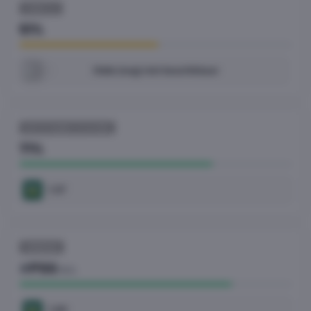
OVER 3.5
51%
1
Odds (nog) niet beschikbaar
BOTH TEAMS TO SCORE
71%
1.57
WINNAAR
#
PSG
78%
1.80