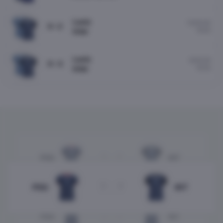
Lazio
13/05/26
0 : 2
19:00
Inter
Lazio
9/05/26
0 : 3
16:00
Inter
?
:
?
PSG
INT
?
:
?
PSG
INT
?
:
?
PSG
INT