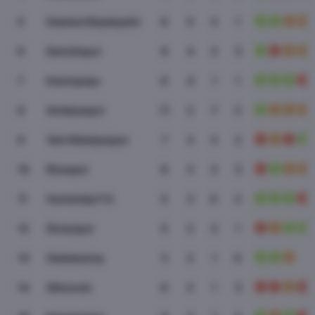
5
İstanbul Başakşehir
8
5
2
1
W
W
G
G
6
Denizlispor
9
4
2
3
W
V
G
G
7
Kasımpaşa
6
4
1
1
W
W
W
V
8
Antalyaspor
11
2
7
2
W
G
G
G
9
Yeni Malatyaspor
7
3
2
2
V
G
V
W
10
Rizespor
8
3
2
3
V
W
G
G
11
Gaziantep F.K.
5
3
0
2
W
W
W
V
12
Sivasspor
5
2
2
1
V
G
W
W
13
Galatasaray
3
2
1
0
W
W
G
14
Altınordu
6
2
1
3
V
V
G
V