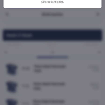
1
Gele kaarten
0
kansspelaanbieders.
0
Rode kaarten
0
Head-2-Head
GEWONNEN
GELIJK
GEWONNEN
1
1
1
Paris Saint Germain
31/05/25
5 : 0
21:00
Inter
Paris Saint Germain
1/08/23
1 : 2
12:00
Inter
Paris Saint Germain
27/07/19
1 : 1