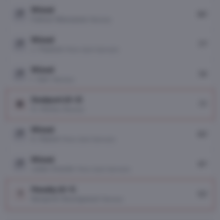
Wissel
90
'
Faitout Maouassa
(Rennes)
Wissel
77
'
J. Pastore
(Paris Saint Germain)
Wissel
74
'
I. Sarr
(Rennes)
Doelpunt
(0-2)
71
'
A. Hunou
(Rennes)
Wissel
62
'
A. Rabiot
(Paris Saint Germain)
Wissel
61
'
Julian Draxler
(Paris Saint Germain)
Penalty
(0-1)
52
'
Benjamin Bourigeaud
(Rennes)