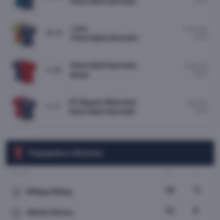
Paris Saint Germain
Lens
13/05/26
0 : 2
19:00
Paris Saint Germain
Paris Saint Germain
10/05/26
1 : 0
19:00
Brest
FC Bayern München
6/05/26
1 : 1
19:00
Paris Saint Germain
Topspelers Rennes
NAAM
W
G
28
11
M'Baye Niang
19
8
Adrien Hunou