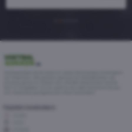
Voetbalwedden bij de beste en meest betrouwbare bookmakers
van Nederland. Alle goksites getoond op VoetbalGokken zijn
uitvoerig getest en hebben een officiële Nederlandse licentie.
Door te vergelijken via ons speel je dus altijd beschermt bij een
voor Nederland goedgekeurde online bookmaker!
Populaire bookmakers
TonyBet
Unibet
LeoVegas