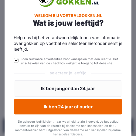
7
Schoten op doel
2
WELKOM BIJ VOETBALGOKKEN.NL
Wat is jouw leeftijd?
2
Buitenspel
3
Help ons bij het verantwoordelijk tonen van informatie
over gokken op voetbal en selecteer hieronder eerst je
7
Hoekschoppen
7
leeftijd.
Toon relevante advertenties voor kansspelen met een licentie. Het
uitschakelen van de checkbox
weigert je toegang
tot deze site.
481
Voltooide passes
247
selecteer je leeftijd
1
Gele kaarten
0
0
Rode kaarten
0
De gekozen leeftijd dient naar waarheid te zijn ingevuld. Je bevestigd
Head-2-Head
Toon alles
bewust te zijn van de risico's bij deelname aan kansspelen en dat u
momenteel niet bent uitgesloten van deelname aan kansspelen bij online
kansspelaanbieders.