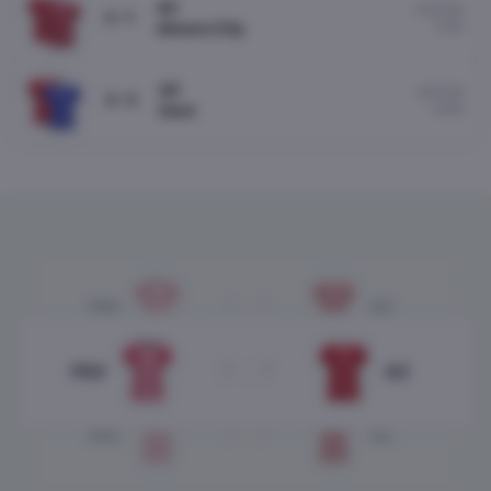
AZ
11/07/26
2 : 1
11:00
Almere City
AZ
4/07/26
3 : 3
14:00
Gent
?
:
?
PSV
AZ
?
:
?
PSV
AZ
?
:
?
PSV
AZ