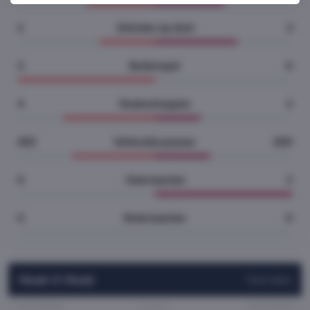
2
Schoten op doel
3
3
Buitenspel
0
4
Hoekschoppen
2
455
Voltooide passes
300
0
Gele kaarten
2
0
Rode kaarten
0
Head-2-Head
Toon alles
GEWONNEN
GELIJK
GEWONNEN