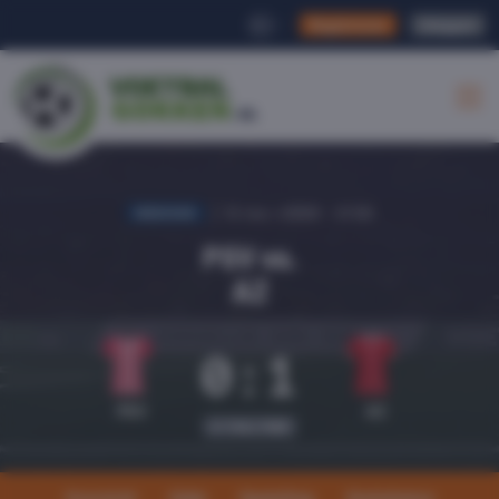
Registreren
Inloggen
|
12 nov +0000 - 21:00
EREDIVISIE
PSV vs.
AZ
0:1
#
PSV
#
AZ
FULL TIME
Overzicht
Odds
Opstelling
Statistieken