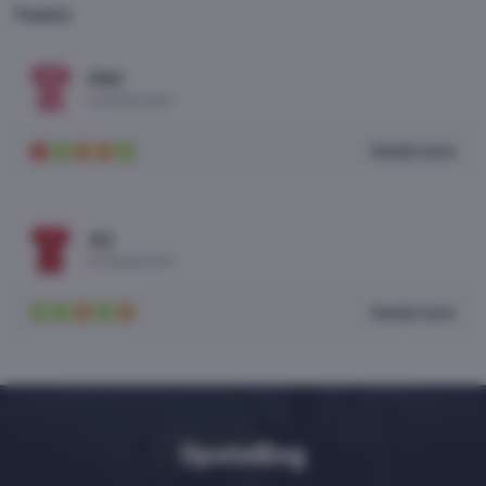
Teams
PSV
Nederland
Bekijk team
V
W
G
G
W
AZ
Nederland
Bekijk team
W
W
G
W
G
Opstelling