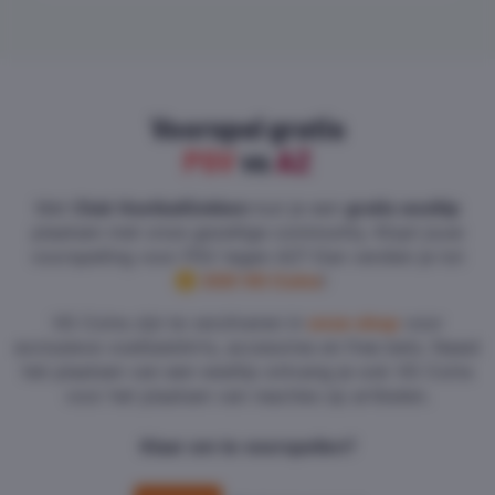
Voorspel gratis
PSV
vs
AZ
Met
Club VoetbalGokken
kun je een
gratis wedtip
plaatsen met onze gezellige community. Klopt jouw
voorspelling voor PSV tegen AZ? Dan verdien je tot
300 VG Coins
!
VG Coins zijn te verzilveren in
onze shop
voor
exclusieve voetbalshirts, accesoires en free bets. Naast
het plaatsen van een wedtip ontvang je ook VG Coins
voor het plaatsen van reacties op artikelen.
Klaar om te voorspellen?