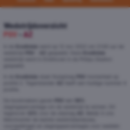
Wedstrijdoverzicht
PSV
-
AZ
In de
Eredivisie
werd op 12 nov 2022 om 21:00 uur de
wedstrijd
PSV
-
AZ
gespeeld.
Deze
Eredivisie
wedstrijd werd in Eindhoven in de Philips Stadion
gespeeld.
In de
Eredivisie
staat thuisploeg
PSV
momenteel op
positie 2. Tegenstander
AZ
heeft een huidige nummer 4
positie.
De bookmakers gaven
PSV
een
56%
slagingspercentage om de wedstrijd te winnen. Dit
tegenover
23%
voor de uitploeg
AZ
. Bekijk in ons
Matchcenter de laatste wedstrijdanalyses,
voorspellingen en slagingspercentages voor wedden