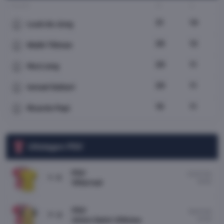
NAAM
W
G
31
14
Luuk de Jong
26
12
Malik Tillman
29
11
Noa Lang
29
11
Ismael Saibari
18
11
Ricardo Pepi
Uitslagen PSV
PSV
25/07/26
1 : 3
16:00
Villarreal
PSV
18/07/26
7 : 3
10:30
Union Saint-Gilloise