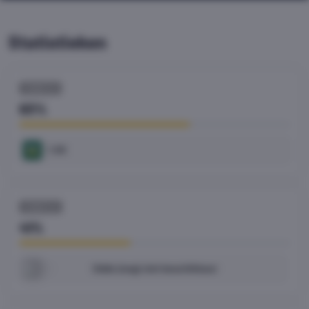
Statistieken
OVER 2.5
63%
1.50
OVER 3.5
41%
1
Odds (nog) niet beschikbaar