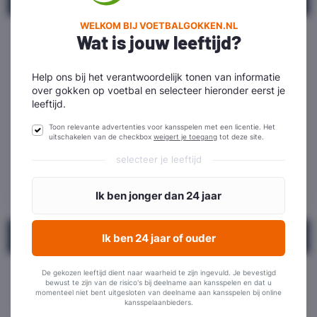
WELKOM BIJ VOETBALGOKKEN.NL
ONZE BESTE ODDS
Wat is jouw leeftijd?
PSV
Help ons bij het verantwoordelijk tonen van informatie
1
1.50
over gokken op voetbal en selecteer hieronder eerst je
leeftijd.
Gelijkspel
x
Toon relevante advertenties voor kansspelen met een licentie. Het
4.33
uitschakelen van de checkbox
weigert je toegang
tot deze site.
selecteer je leeftijd
AZ
2
6.50
Wedstrijd
58%
Balbezit
42%
De gekozen leeftijd dient naar waarheid te zijn ingevuld. Je bevestigd
bewust te zijn van de risico's bij deelname aan kansspelen en dat u
momenteel niet bent uitgesloten van deelname aan kansspelen bij online
kansspelaanbieders.
10
Schoten
10