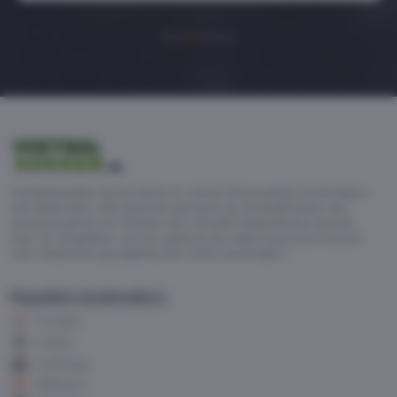
Voetbalwedden bij de beste en meest betrouwbare bookmakers
van Nederland. Alle goksites getoond op VoetbalGokken zijn
uitvoerig getest en hebben een officiële Nederlandse licentie.
Door te vergelijken via ons speel je dus altijd beschermt bij een
voor Nederland goedgekeurde online bookmaker!
Populaire bookmakers
TonyBet
Unibet
LeoVegas
888sport