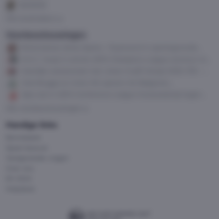
BetMGM
Alle bookmakers
Voorbeschouwingen
Rotterdamse derby Sparta - Feyenoord in openingsronde
Eredivisie
N.E.C. hoopt in eerste UEFA Champions League avontuur te
stunten
Heerlijke seizoenstart met Johan Cruijff Schaal 2026: PSV -
AZ
Club Brugge en Union SG openen het Belgische
voetbalseizoen met de Supercup
Ajax ook in UEFA Conference League thuiswedstrijd tegen
Vojvodina favoriet
Alle voorbeschouwingen
Handige links
Kennisbank
Speel bewust
Veelgestelde vragen
Over ons
EK 2024
Helpdesk