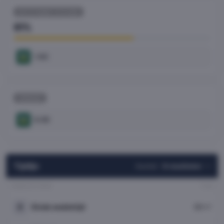
BOTH TEAMS TO SCORE
61%
1.62
WINNAAR
6.50
Tijdlijn
Aantal:
8 resultaten
GEBEURTENIS
TIJD
90
'
Einde wedstrijd
+5