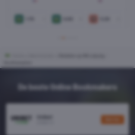
1.53
4.00
5.50
1
X
2
Home
Matchcenter
Wedden op RB Leipzig -
Southampton
De beste Online Bookmakers
Unibet
Wed hier
unibet.nl