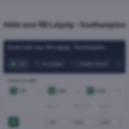
Odds voor RB Leipzig - Southampton
Beste odds voor RB Leipzig - Southampton
1x2
Over/Under
Double Chance
Bo
Beste 1x2 odds
1.67
4.00
4.00
1
X
2
RBL
GELIJK
SOU
1.67
4.00
4.00