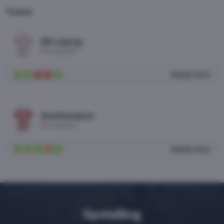
Teams
RB Leipzig
Duitsland
Bekijk team
W
W
V
V
W
Southampton
Engeland
Bekijk team
W
W
W
G
W
Opstelling