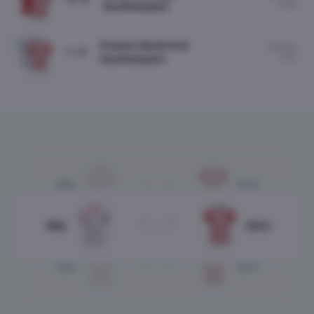
11:30
Southampton
Preston North End
2/05/26
1 : 3
11:30
Southampton
?
:
?
RBL
SOU
?
:
?
RBL
SOU
?
:
?
RBL
SOU