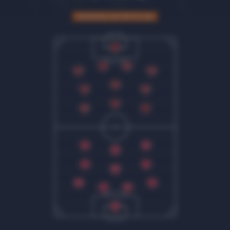
VERMOEDELIJKE OPSTELLING
1
4
23
19
22
13
14
24
11
49
7
9
10
13
3
4
20
18
6
5
15
31