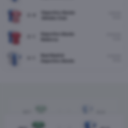
Deportivo Alavés
2/05/26
2 : 4
16:30
Athletic Club
Deportivo Alavés
25/04/26
2 : 1
12:00
Mallorca
Real Madrid
21/04/26
2 : 1
19:30
Deportivo Alavés
?
:
?
BET
ALA