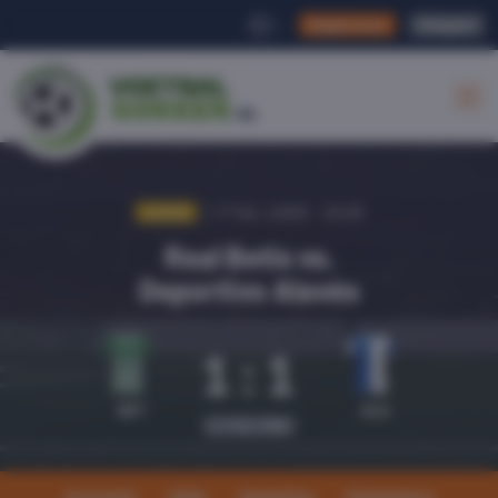
Registreren
Inloggen
|
17 feb +0000 - 20:45
LA LIGA
Real Betis vs.
Deportivo Alavés
1:1
#
BET
#
ALA
FULL TIME
Overzicht
Odds
Opstelling
Statistieken