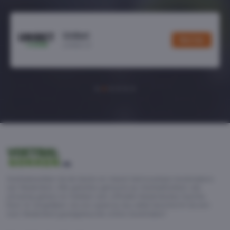
LeoVegas
Wed hier
leovegas.nl
Voetbalwedden bij de beste en meest betrouwbare bookmakers
van Nederland. Alle goksites getoond op VoetbalGokken zijn
uitvoerig getest en hebben een officiële Nederlandse licentie.
Door te vergelijken via ons speel je dus altijd beschermt bij een
voor Nederland goedgekeurde online bookmaker!