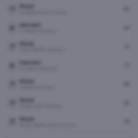
Wissel
83
'
D. Rolan
(Deportivo Alavés)
Gele kaart
83
'
A. Mandi
(Real Betis)
Wissel
75
'
Loren Morón
(Real Betis)
Gele kaart
73
'
D. Lainez
(Real Betis)
Wissel
68
'
Joaquín
(Real Betis)
Wissel
64
'
Sergio León
(Real Betis)
Wissel
59
'
Adrián Marín
(Deportivo Alavés)