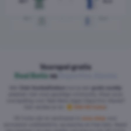
?
:
?
BET
ALA
?
:
?
BET
ALA
Voorspel gratis
Real Betis
vs
Deportivo Alavés
Met
Club VoetbalGokken
kun je een
gratis wedtip
plaatsen met onze gezellige community. Klopt jouw
voorspelling voor Real Betis tegen Deportivo Alavés?
Dan verdien je tot
300 VG Coins
!
VG Coins zijn te verzilveren in
onze shop
voor
exclusieve voetbalshirts, accesoires en free bets. Naast