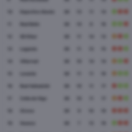
10
Deportivo Alavés
38
13
11
14
W
V
V
11
Real Betis
38
14
8
16
W
W
V
12
SD Eibar
38
11
14
13
G
V
W
13
Leganés
38
11
12
15
V
V
W
14
Villarreal
38
10
14
14
G
W
V
15
Levante
38
11
11
16
G
W
W
16
Real Valladolid
38
10
11
17
V
W
W
17
Celta de Vigo
38
10
11
17
G
V
W
18
Girona
38
9
10
19
V
V
V
19
Huesca
38
7
12
19
W
V
V