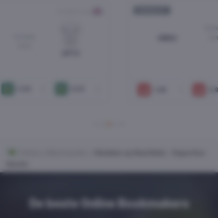
Pro League
BINNENKORT
Vandaag
18:45
#
BRU
#
KOR
1.30
5.90
9.90
1
X
2
Home
Matchcenter
Wedden op Real Betis - Deportivo
Alavés
De beste Online Bookmakers