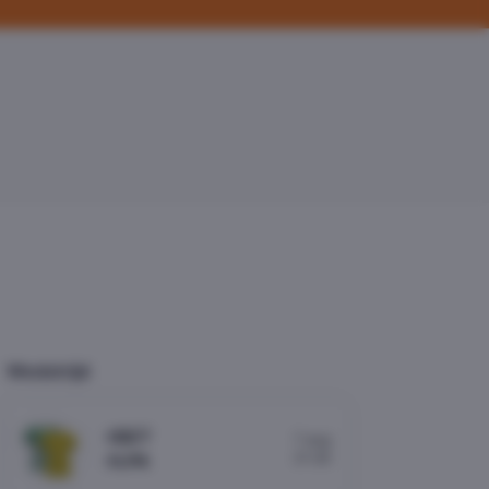
Wedstrijd
#
BET
7 aug
#
LPA
21:30