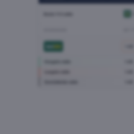
Beste 1x2 odds
BOOKMAKER
BET
1.4
Hoogste odds
1.40
Laagste odds
1.40
Gemiddelde odds
1.40