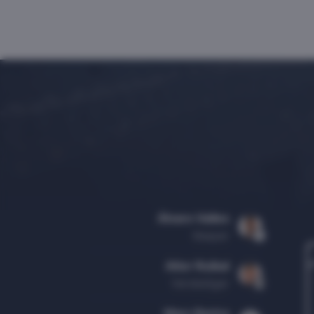
Álvaro Valles
Keeper
1
Aitor Ruibal
Verdediger
24
Marc Bartra