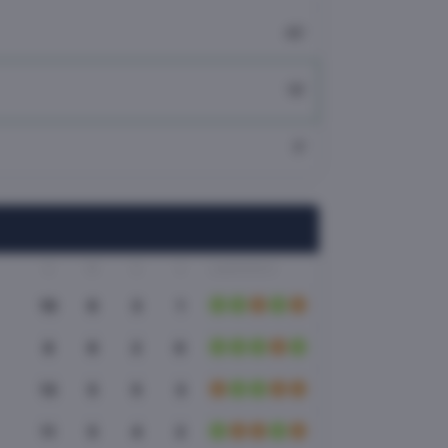
45
'
16
'
0
'
G
W
G
V
LAATSTE 5
10
6
3
1
W
W
G
W
G
8
6
2
0
W
W
W
G
W
13
5
5
3
G
W
W
G
G
11
5
4
2
W
G
G
W
G