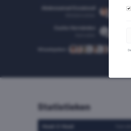
Abdessamad Ezzalzouli
Middenvelder
10
Cucho Hernández
Aanvaller
19
Wisselspelers
De
Statistieken
Head-2-Head
Toon all