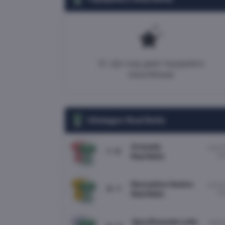
Er zijn nog geen topspelers
beschikbaar
Uitslagen Real Betis
Granada
25/07
1 : 0
18
Real Betis
Recreativo Huelva
22/07
0 : 1
18
Real Betis
Sportfreunde Lotte
18/07