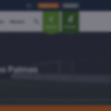
Registreren
Inloggen
|
en
Nieuws
Bonus
Promo
as Palmas