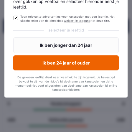
3.00
over gokken op voetbal en selecteer hieronder eerst je
leeftijd.
Toon relevante advertenties voor kansspelen met een licentie. Het
uitschakelen van de checkbox
weigert je toegang
tot deze site.
Wedstrijd
selecteer je leeftijd
61%
Balbezit
39%
24
Schoten
9
8
Schoten op doel
3
De gekozen leeftijd dient naar waarheid te zijn ingevuld. Je bevestigd
bewust te zijn van de risico's bij deelname aan kansspelen en dat u
momenteel niet bent uitgesloten van deelname aan kansspelen bij online
2
Buitenspel
3
kansspelaanbieders.
5
Hoekschoppen
4
445
Voltooide passes
249