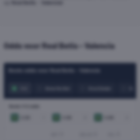
op
Real Betis
-
Valencia
!
Odds voor Real Betis - Valencia
Beste odds voor Real Betis - Valencia
1x2
Draw No Bet
Over/Under
Doub
Beste 1x2 odds
2.30
3.50
3.00
1
X
2
BET
GELIJK
VAL