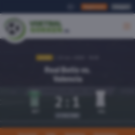
Registreren
Inloggen
|
23 nov +0000 - 16:00
LA LIGA
Real Betis vs.
Valencia
2:1
#
BET
#
VAL
FULL TIME
Overzicht
Odds
Opstelling
Statistieken