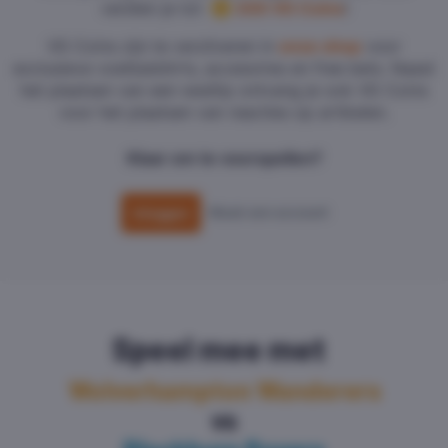
verdien je tot
300 VG Coins
!
VG Coins zijn te verzilveren in
onze shop
voor
exclusieve voetbalshirts, accesoires en free bets. Naast
het plaatsen van een wedtip ontvang je ook VG Coins
voor het plaatsen van reacties op artikelen.
Klaar om te voorspellen?
Inloggen
Maak een account
Speel mee met
Wolverhampton Wanderers
vs