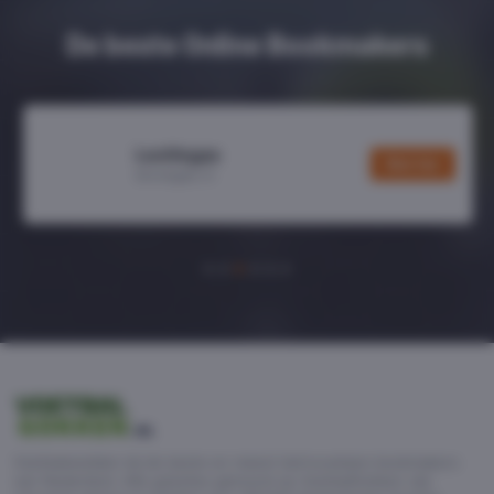
De beste Online Bookmakers
LeoVegas
Wed hier
leovegas.nl
Voetbalwedden bij de beste en meest betrouwbare bookmakers
van Nederland. Alle goksites getoond op VoetbalGokken zijn