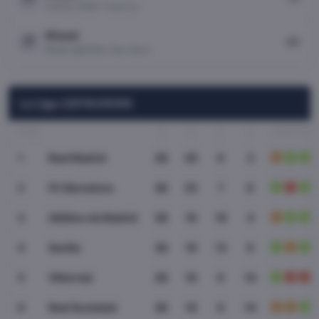
Carlos Soler
(Valencia)
Wissel
69
'
Borja Iglesias
(Real Betis)
La Liga
(2019/2020)
TEAM
G
W
G
V
LAATSTE 5
1
Real Madrid
38
26
9
3
G
W
W
2
FC Barcelona
38
25
7
6
W
V
W
3
Atlético de Madrid
38
18
16
4
G
W
W
4
Sevilla
38
19
13
6
W
G
W
5
Villarreal
38
18
6
14
W
V
V
6
Real Sociedad
38
16
8
14
G
G
W