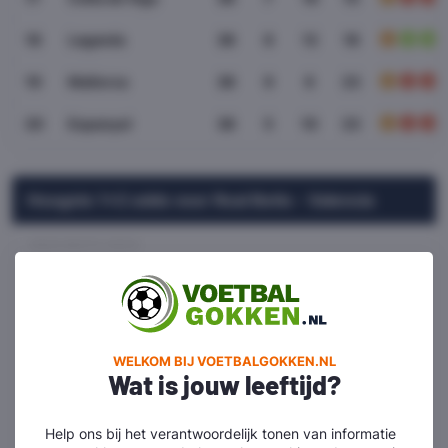
18
Leganés
38
8
12
18
G
W
W
19
Mallorca
38
9
6
23
G
V
V
20
Espanyol
38
5
10
23
G
V
V
Hoogste 1x2 odds voor Real Betis - Valencia
ONZE BESTE ODDS
Real Betis
1
2.30
WELKOM BIJ VOETBALGOKKEN.NL
Gelijkspel
x
Wat is jouw leeftijd?
3.50
Valencia
Help ons bij het verantwoordelijk tonen van informatie
2