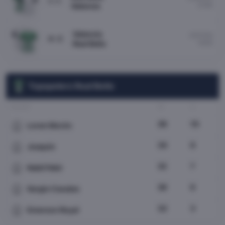
1 : 1
21:00
Valencia
Valencia
23/11/24
4 : 2
14:00
Real Betis
Topspelers Real Betis
NAAM
W
G
36
10
Loren Morón
34
8
Joaquín
32
7
Nabil Fekir
36
6
Sergio Canales
33
3
Emerson Royal