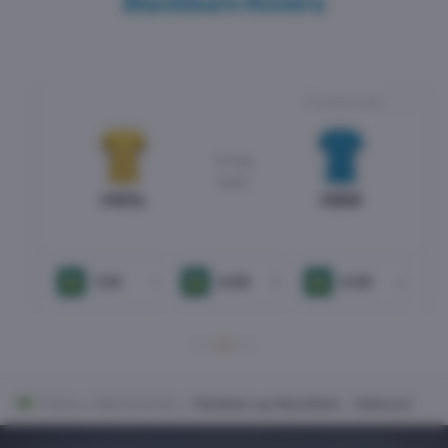
Blackburn Rovers
Championship
14 aug
19:00
#
WOL
#
BBR
1.53
4.00
5.50
1
X
2
Home
Matchcenter
Wedden op Real Betis - Valencia