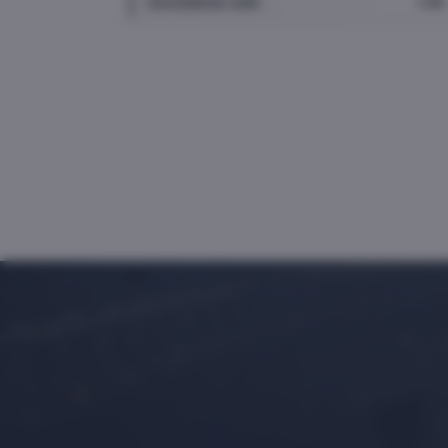
Gemiddelde odds
1.06