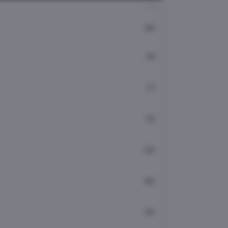
TIJD
90
'
79
'
77
'
70
'
63
'
60
'
55
'