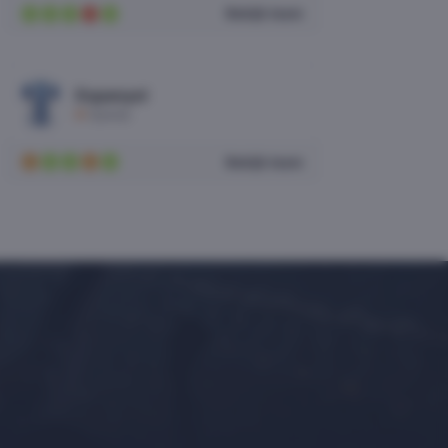
Bekijk team
W
W
W
V
W
Espanyol
Spanje
Bekijk team
G
W
W
G
W