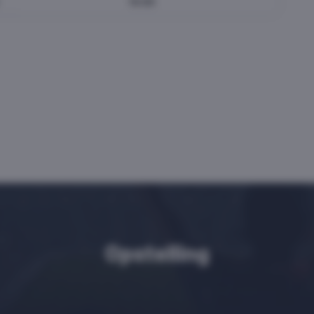
10.00
Opstelling