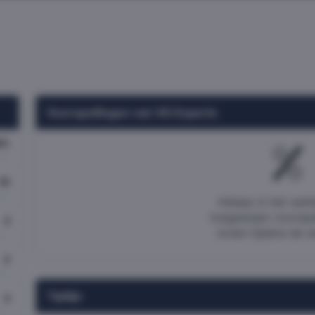
Voorspellingen van VG Experts
6%
10
Helaas is het wette
toegestaan voorspe
3
tonen tijdens de w
2
Tijdlijn
3