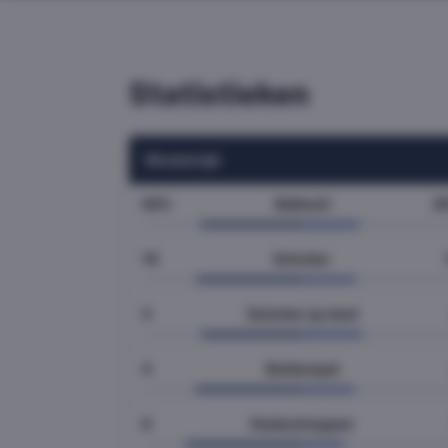
Statistieken
Wedstrijd
64%
Balbezit
3
19
Schoten
5
Schoten op doel
4
Buitenspel
8
Hoekschoppen