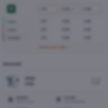
1.57
5.50
4.20
1.57
4.20
5.50
Hoogst
1.57
4.20
5.50
Laagst
1.57
4.20
5.50
Gemiddeld
Verberg alle odds
Wedstrijd
#
RSO
21 nov
#
VAL
21:00
Stadion
Locatie
Reale Arena
San Sebastián