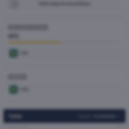
1
Odds (nog) niet beschikbaar
BOTH TEAMS TO SCORE
47%
1.95
WINNAAR
5.50
Tijdlijn
Aantal:
8 resultaten
GEBEURTENIS
TIJD