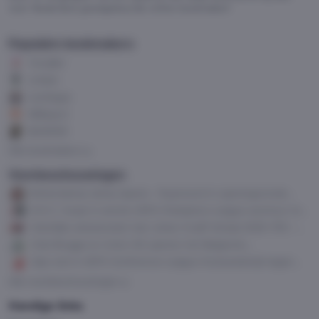
voor Nederland goedgekeurde online bookmaker!
Populaire bookmakers
TonyBet
Unibet
LeoVegas
888sport
BetMGM
Alle bookmakers
Voorbeschouwingen
Rotterdamse derby Sparta - Feyenoord in openingsronde
Eredivisie
N.E.C. hoopt in eerste UEFA Champions League avontuur te
stunten
Heerlijke seizoenstart met Johan Cruijff Schaal 2026: PSV -
AZ
Club Brugge en Union SG openen het Belgische
voetbalseizoen met de Supercup
Ajax ook in UEFA Conference League thuiswedstrijd tegen
Vojvodina favoriet
Alle voorbeschouwingen
Handige links