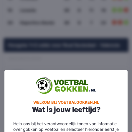
19
Levante
38
8
11
19
W
W
V
20
Deportivo Alavés
38
8
7
23
V
V
W
Hoogste 1x2 odds voor Real Sociedad - Valencia
ONZE BESTE ODDS
Real Sociedad
1
1.57
Gelijkspel
x
4.20
WELKOM BIJ VOETBALGOKKEN.NL
Wat is jouw leeftijd?
Valencia
2
5.50
Help ons bij het verantwoordelijk tonen van informatie
over gokken op voetbal en selecteer hieronder eerst je