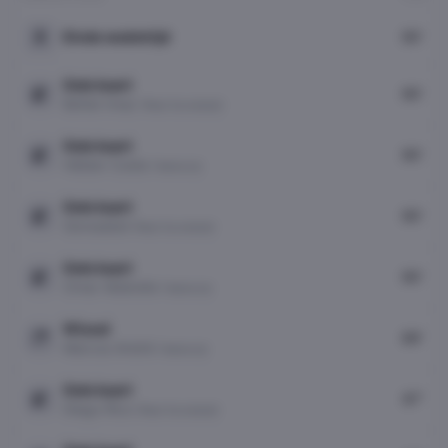
90
'
Einde wedstrijd
Gele kaart
90
'
Beñat Imaz
(Real Sociedad)
Gele kaart
90
'
Hélder Costa
(Valencia)
Gele kaart
90
'
Gorosabel
(Real Sociedad)
Gele kaart
90
'
Omar Alderete
(Valencia)
Wissel
89
'
Marcos André
(Valencia)
Gele kaart
87
'
Diego Rico
(Real Sociedad)