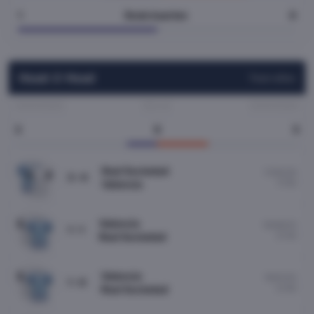
1
Rode kaarten
0
Head-2-Head
Toon alles
GEWONNEN
GELIJK
GEWONNEN
3
6
5
Real Sociedad
17/05/26
3 : 4
17:00
Valencia
Valencia
16/08/25
1 : 1
21:30
Real Sociedad
Valencia
19/01/25
1 : 0
21:00
Real Sociedad