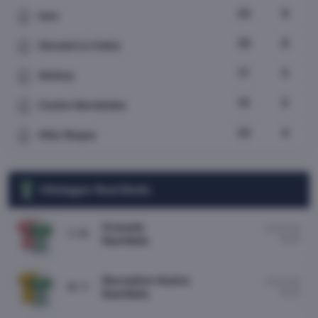
22
9
Isco
25
8
Giovani Lo Celso
17
5
Antony
15
5
Cucho Hernández
22
4
Vitor Roque
Uitslagen Real Betis
Granada
25/07/26
1 : 0
18:00
Real Betis
Recreativo Huelva
22/07/26
0 : 1
18:30
Real Betis