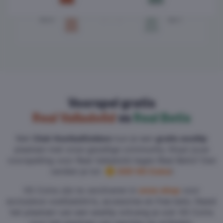
?
:
?
REV
BET
Voorspel gratis
Real Valladolid
vs
Real Betis
Met
Club VoetbalGokken
kun je een
gratis wedtip
plaatsen met onze gezellige community. Klopt jouw
voorspelling voor Real Valladolid tegen Real Betis? Dan
verdien je tot
300 VG Coins
!
VG Coins zijn te verzilveren in
onze shop
voor
exclusieve voetbalshirts, accesoires en free bets. Naast
het plaatsen van een wedtip ontvang je ook VG Coins