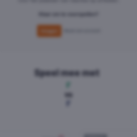
voor het plaatsen van reacties op artikelen.
Klaar om te voorspellen?
Inloggen
Maak een account
Speel mee met
FC Groningen
vs
FC Utrecht
Eredivisie
BINNENKORT