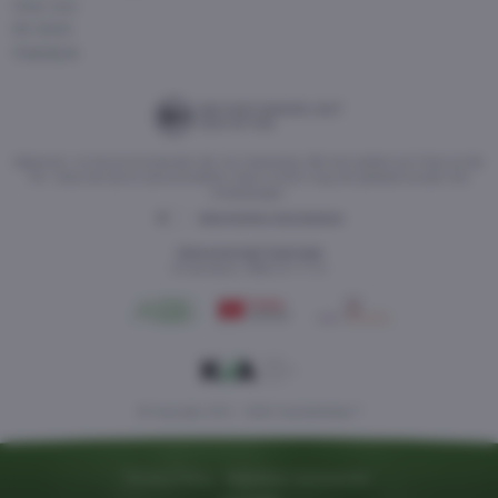
Over ons
EK 2024
Helpdesk
Algemene- en bonusvoorwaarden zijn van toepassing. Wat kost gokken jou? Stop op tijd.
18+. Deze site bevat advertentielinks. Deze content mag niet gedeeld worden met
minderjarigen.
Advertenties uitschakelen
Gokverslaving? Zoek hulp!
Of bel direct: 0900 217 77 21
© Copyright 2012 - 2026 VoetbalGokken™
Privacy Policy
Algemene voorwaarden