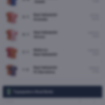
17:00
Getafe
Real Valladolid
3/11/25
2 : 1
20:30
Granada
Real Valladolid
13/05/25
0 : 1
19:00
Girona
Mallorca
10/05/25
2 : 1
18:30
Real Valladolid
Real Valladolid
3/05/25
1 : 2
21:00
FC Barcelona
Topspelers Real Betis
NAAM
W
G