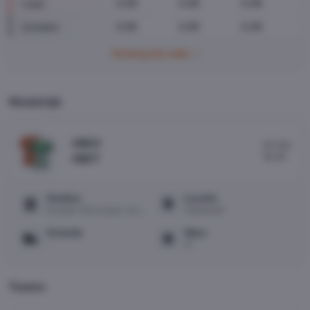
2.30
3.20
3.30
Laagst
2.30
3.20
3.30
Gemiddeld
Verberg alle odds
Wedstrijd
#
REV
24 feb
#
BET
18:30
Stadion
Locatie
Estadio Municipal José
Valladolid
Zorrilla
Scheids
Weer
-
0°
Teams