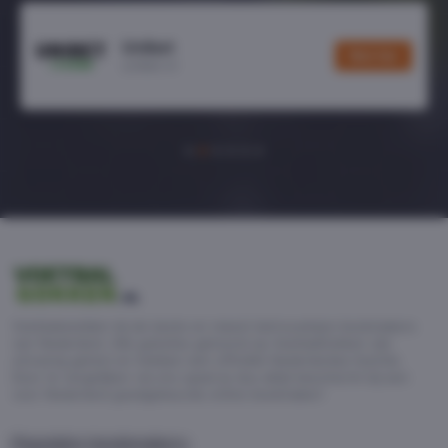
LeoVegas
Wed hier
leovegas.nl
Voetbalwedden bij de beste en meest betrouwbare bookmakers
van Nederland. Alle goksites getoond op VoetbalGokken zijn
uitvoerig getest en hebben een officiële Nederlandse licentie.
Door te vergelijken via ons speel je dus altijd beschermt bij een
voor Nederland goedgekeurde online bookmaker!
Populaire bookmakers