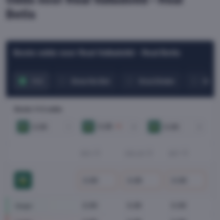
Betis
Beste odds voor Real Valladolid - Real Betis
1x2
Draw No Bet
Over/Under
Doub
Beste 1x2 odds
3.20
2.30
3.30
1
X
2
REV
GELIJK
BET
2.30
3.20
3.30
2.30
3.20
3.30
Hoogst