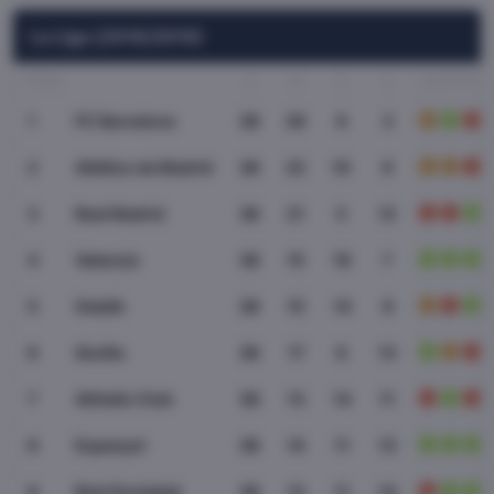
La Liga
(2018/2019)
TEAM
G
W
G
V
LAATSTE 5
1
FC Barcelona
38
26
9
3
G
W
V
2
Atlético de Madrid
38
22
10
6
G
G
V
3
Real Madrid
38
21
5
12
V
V
W
4
Valencia
38
15
16
7
W
W
W
5
Getafe
38
15
14
9
G
V
W
6
Sevilla
38
17
8
13
W
G
V
7
Athletic Club
38
13
14
11
V
W
V
8
Espanyol
38
14
11
13
W
W
W
9
Real Sociedad
38
13
11
14
V
W
W