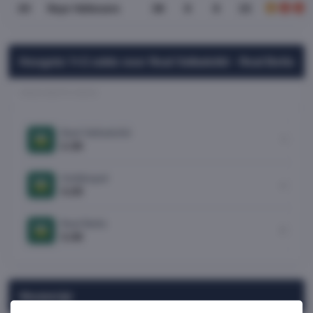
20
Rayo Vallecano
38
8
8
22
G
V
V
Hoogste 1x2 odds voor Real Valladolid - Real Betis
ONZE BESTE ODDS
Real Valladolid
1
2.30
Gelijkspel
x
3.20
Real Betis
2
3.30
Wedstrijd