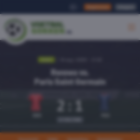
Registreren
Inloggen
|
18 aug +0000 - 21:00
LIGUE 1
Rennes vs.
Paris Saint Germain
2:1
#
REN
#
PSG
FULL TIME
Overzicht
Odds
Opstelling
Statistieken