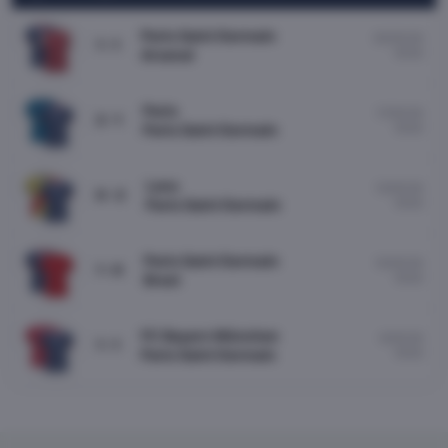
Paris Saint Germain
30/05/26
1 : 1
16:00
Arsenal
Paris
17/05/26
2 : 1
19:00
Paris Saint Germain
Lens
13/05/26
0 : 2
19:00
Paris Saint Germain
Paris Saint Germain
10/05/26
1 : 0
19:00
Brest
FC Bayern München
6/05/26
1 : 1
19:00
Paris Saint Germain