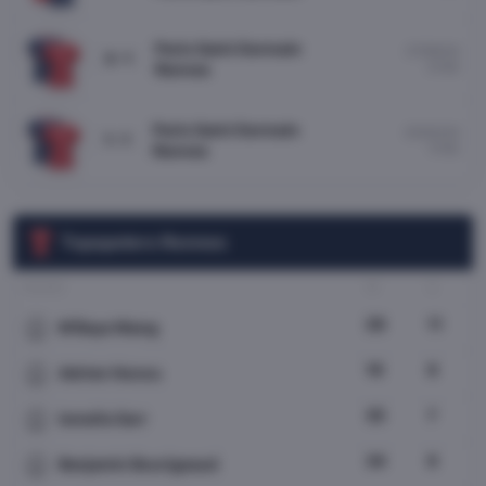
Paris Saint Germain
27/09/24
3 : 1
21:00
Rennes
Paris Saint Germain
25/02/24
1 : 1
17:05
Rennes
Topspelers Rennes
NAAM
W
G
28
11
M'Baye Niang
19
8
Adrien Hunou
35
7
Ismaïla Sarr
34
6
Benjamin Bourigeaud