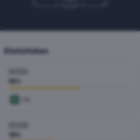
Statistieken
OVER 2.5
58%
1.53
OVER 3.5
36%