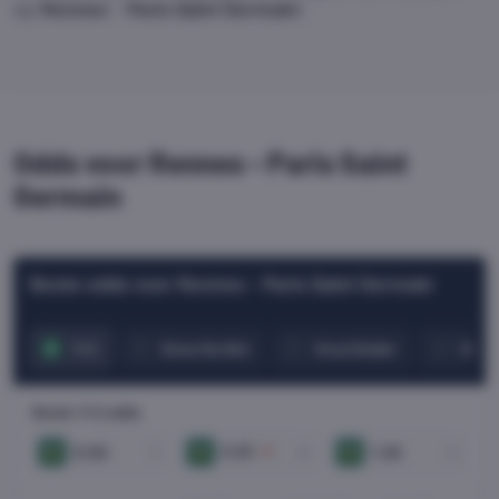
op
Rennes
-
Paris Saint Germain
!
Odds voor Rennes - Paris Saint
Germain
Beste odds voor Rennes - Paris Saint Germain
1x2
Draw No Bet
Over/Under
Doub
Beste 1x2 odds
5.25
8.00
1.36
1
X
2