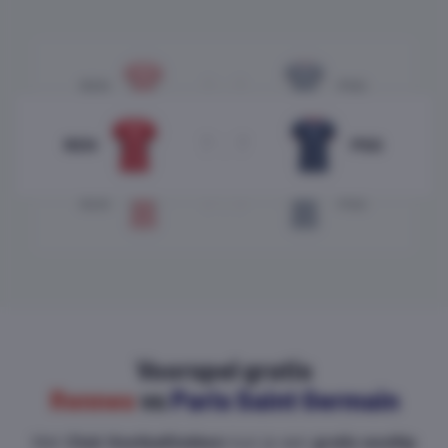
?
:
?
REN
PSG
?
:
?
REN
PSG
?
:
?
REN
PSG
Voorspel gratis
Rennes
vs
Paris Saint Germain
Met
Club VoetbalGokken
kun je een
gratis wedtip