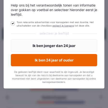
Help ons bij het verantwoordelijk tonen van informatie
Paris Saint Germain
over gokken op voetbal en selecteer hieronder eerst je
2
1.36
leeftijd.
Toon relevante advertenties voor kansspelen met een licentie. Het
uitschakelen van de checkbox
weigert je toegang
tot deze site.
selecteer je leeftijd
Wedstrijd
38%
Balbezit
62%
11
Schoten
9
4
Schoten op doel
2
De gekozen leeftijd dient naar waarheid te zijn ingevuld. Je bevestigd
bewust te zijn van de risico's bij deelname aan kansspelen en dat u
momenteel niet bent uitgesloten van deelname aan kansspelen bij online
kansspelaanbieders.
2
Buitenspel
2
4
Hoekschoppen
7