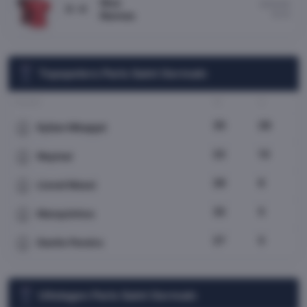
Nice
8/03/26
0 : 4
15:15
Rennes
Topspelers Paris Saint Germain
NAAM
W
G
35
28
Kylian Mbappé
22
13
Neymar
26
6
Lionel Messi
32
5
Marquinhos
27
5
Danilo Pereira
Uitslagen Paris Saint Germain