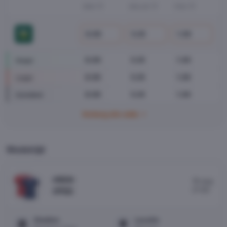
REN
GELIJK
PSG
8.00
5.25
1.36
8.00
5.25
1.36
Hoogst
8.00
5.25
1.36
Laagst
8.00
5.25
1.36
Gemiddeld
Verberg alle odds
Wedstrijd
#
REN
18 aug
#
PSG
21:00
Stadion
Locatie