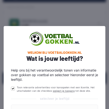
ONZE BESTE ODDS
RWDM Brussels
1
3.25
Gelijkspel
x
3.80
Genk
WELKOM BIJ VOETBALGOKKEN.NL
2
Wat is jouw leeftijd?
1.95
Help ons bij het verantwoordelijk tonen van informatie
over gokken op voetbal en selecteer hieronder eerst je
Wedstrijd
leeftijd.
Toon relevante advertenties voor kansspelen met een licentie. Het
30%
Balbezit
70%
uitschakelen van de checkbox
weigert je toegang
tot deze site.
selecteer je leeftijd
10
Schoten
28