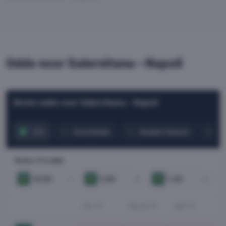
Odds voor Salernitana - Napoli
Beste odds voor Salernitana - Napoli
1x2
Over/Under
Double Chance
Bo
Beste 1x2 odds
10.00
5.50
1.30
1
X
2
SAL
GELIJK
NAP