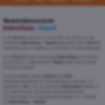
Wedstrijdoverzicht
Salernitana
-
Napoli
In de
Serie A
werd op 31 okt 2021 om 18:00 uur de
wedstrijd
Salernitana
-
Napoli
gespeeld.
Deze
Serie A
wedstrijd werd in Salerno in de Stadio Arechi gespeeld.
In de
Serie A
staat thuisploeg
Salernitana
momenteel
op positie 17. Tegenstander
Napoli
heeft een huidige
nummer 3 positie.
De bookmakers gaven
Napoli
een
64%
slagingspercentage om de wedstrijd te winnen. Dit
tegenover
15%
voor de uitploeg
Salernitana
. Bekijk in
ons Matchcenter de laatste wedstrijdanalyses,
voorspellingen en slagingspercentages voor wedden
op
Salernitana
-
Napoli
!