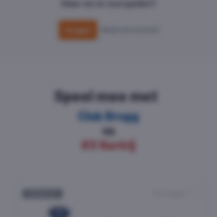
Klaar om te voorspellen?
Inloggen
Maak een account
Speel mee met
Club Brugge
vs
KV Kortrijk
Pro League
BINNENKORT