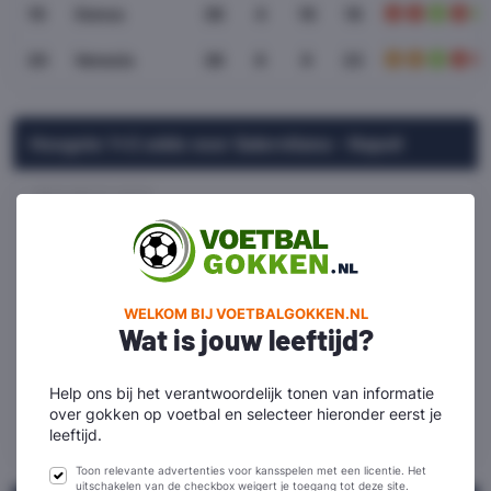
19
Genoa
38
4
16
18
V
V
W
V
W
20
Venezia
38
6
9
23
G
G
W
V
V
Hoogste 1x2 odds voor Salernitana - Napoli
ONZE BESTE ODDS
Salernitana
1
10.00
WELKOM BIJ VOETBALGOKKEN.NL
Gelijkspel
Wat is jouw leeftijd?
x
5.50
Help ons bij het verantwoordelijk tonen van informatie
Napoli
2
over gokken op voetbal en selecteer hieronder eerst je
1.30
leeftijd.
Toon relevante advertenties voor kansspelen met een licentie. Het
uitschakelen van de checkbox
weigert je toegang
tot deze site.