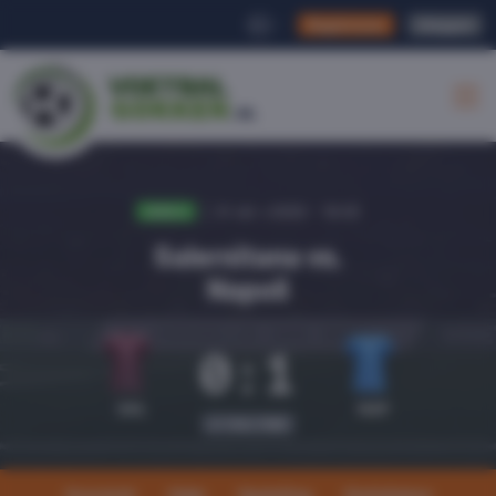
Registreren
Inloggen
|
31 okt +0000 - 18:00
SERIE A
Salernitana vs.
Napoli
0:1
#
SAL
#
NAP
FULL TIME
Overzicht
Odds
Opstelling
Statistieken