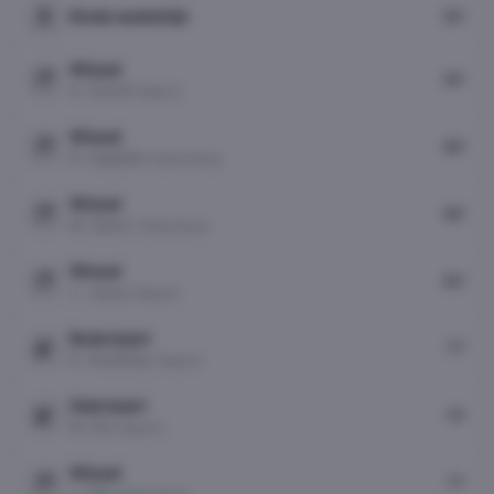
90
'
Einde wedstrijd
Wissel
90
'
A. Zanoli
(Napoli)
Wissel
88
'
R. Gagliolo
(Salernitana)
Wissel
88
'
M. Djuric
(Salernitana)
Wissel
80
'
J. Jesus
(Napoli)
Rode kaart
77
'
K. Koulibaly
(Napoli)
Gele kaart
74
'
M. Rui
(Napoli)
Wissel
71
'
J. Obi