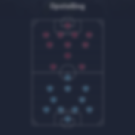
Opstelling
72
21
23
6
19
8
14
20
7
9
15
14
11
20
21
8
99
6
26
13
22
25