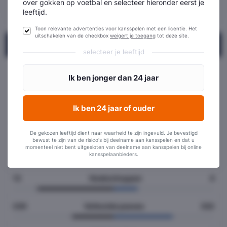
2.60
over gokken op voetbal en selecteer hieronder eerst je
leeftijd.
Toon relevante advertenties voor kansspelen met een licentie. Het
uitschakelen van de checkbox
weigert je toegang
tot deze site.
Wedstrijd
selecteer je leeftijd
43%
Balbezit
57%
10
Schoten
7
6
Schoten op doel
3
De gekozen leeftijd dient naar waarheid te zijn ingevuld. Je bevestigd
bewust te zijn van de risico's bij deelname aan kansspelen en dat u
momenteel niet bent uitgesloten van deelname aan kansspelen bij online
1
Buitenspel
2
kansspelaanbieders.
13
Hoekschoppen
4
230
Voltooide passes
332