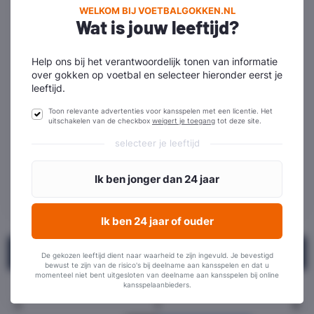
WELKOM BIJ VOETBALGOKKEN.NL
Wat is jouw leeftijd?
2
Buitenspel
2
Help ons bij het verantwoordelijk tonen van informatie
over gokken op voetbal en selecteer hieronder eerst je
6
Hoekschoppen
6
leeftijd.
Toon relevante advertenties voor kansspelen met een licentie. Het
358
Voltooide passes
312
uitschakelen van de checkbox
weigert je toegang
tot deze site.
selecteer je leeftijd
1
Gele kaarten
3
0
Rode kaarten
0
Head-2-Head
Toon alles
De gekozen leeftijd dient naar waarheid te zijn ingevuld. Je bevestigd
bewust te zijn van de risico's bij deelname aan kansspelen en dat u
momenteel niet bent uitgesloten van deelname aan kansspelen bij online
GEWONNEN
GELIJK
GEWONNEN
kansspelaanbieders.
2
1
6