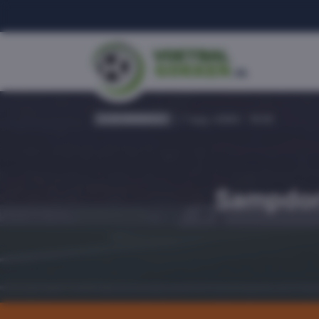
7 aug +0000 - 19:00
CLUB VRIENDSCH.
Sampdor