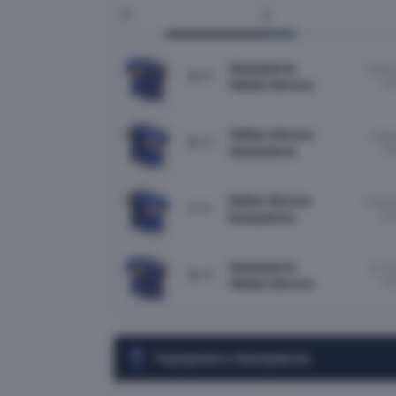
7
1
Sampdoria
19/03
3 : 1
12
Hellas Verona
Hellas Verona
4/09
2 : 1
18
Sampdoria
Hellas Verona
23/04
1 : 1
20
Sampdoria
Sampdoria
27/11
3 : 1
15
Hellas Verona
Topspelers Sampdoria