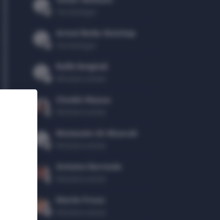
Verdediger
15
Armel Bella-Kotchap
Verdediger
37
Rafik Belghali
Middenvelder
7
Cheikh Niasse
Middenvelder
36
Mutassim Al-Musrati
Middenvelder
73
Antoine Bernede
Middenvelder
24
Martin Frese
Middenvelder
3