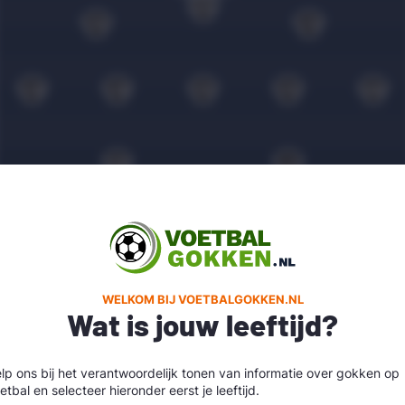
25
18
31
23
33
16
10
44
20
9
25
17
WELKOM BIJ VOETBALGOKKEN.NL
Wat is jouw leeftijd?
3
24
73
36
7
lp ons bij het verantwoordelijk tonen van informatie over gokken op
etbal en selecteer hieronder eerst je leeftijd.