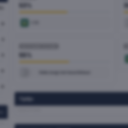
53%
3
5%
1.70
6
3
BOTH TEAMS TO SCORE
W
55%
5
0
1
Odds (nog) niet beschikbaar
0
Tijdlijn
GEBEURTENIS
es
NEN