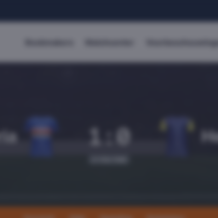
Bookmakers
Matchcenter
Voorbeschouwing
1:0
ia
H
FULL TIME