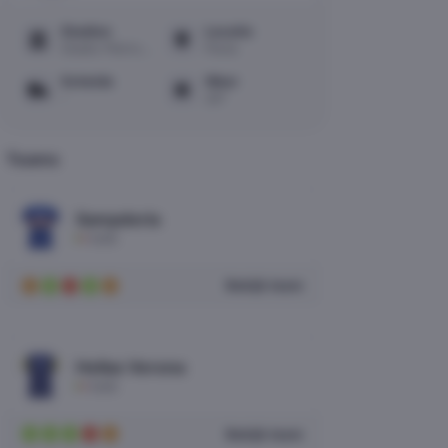
Stadion
Locatie
Stadio Pietro
Pavia
Fortunati
Scheids
Weer
-
26°
Teams
Sampdoria
Italië
Bekijk team
G
W
V
W
G
Hellas Verona
Italië
Bekijk team
W
W
W
V
G