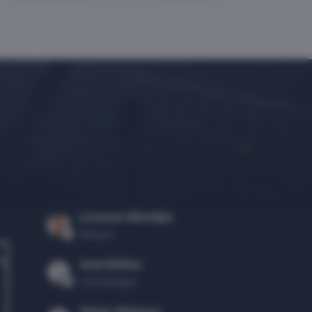
Lorenzo Montipò
Keeper
1
Unai Núñez
Verdediger
5
Victor Nelsson