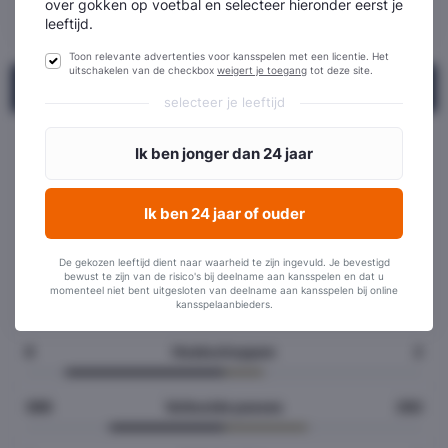
4.33
over gokken op voetbal en selecteer hieronder eerst je
leeftijd.
Toon relevante advertenties voor kansspelen met een licentie. Het
uitschakelen van de checkbox
weigert je toegang
tot deze site.
Wedstrijd
selecteer je leeftijd
56%
Balbezit
44%
24
Schoten
7
13
Schoten op doel
2
De gekozen leeftijd dient naar waarheid te zijn ingevuld. Je bevestigd
bewust te zijn van de risico's bij deelname aan kansspelen en dat u
momenteel niet bent uitgesloten van deelname aan kansspelen bij online
1
Buitenspel
5
kansspelaanbieders.
8
Hoekschoppen
2
386
Voltooide passes
282