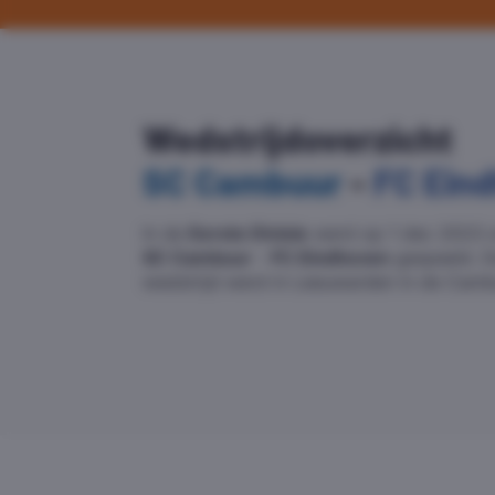
Wedstrijdoverzicht
SC Cambuur
-
FC Ein
In de
Eerste Divisie
werd op 1 dec 2023 o
SC Cambuur
-
FC Eindhoven
gespeeld.
D
wedstrijd werd in Leeuwarden in de Camb