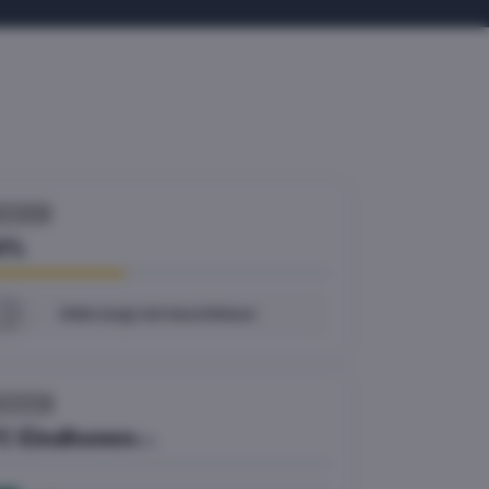
VER 3.5
1%
1
Odds (nog) niet beschikbaar
INNAAR
C Eindhoven
0%