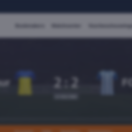
Bookmakers
Matchcenter
Voorbeschouwing
2:2
ur
F
FULL TIME