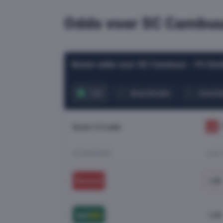
Odds voor SC Cambuu
Beste odds voor SC Cambuur - FC Ein
1x2
Draw No Bet
Over/U
Beste 1x2 odds
BOOKMAKER
CAM
1.50
1.45