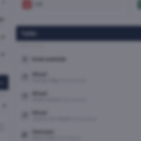
1
1.74
07
Tijdlijn
0
GEBEURTENIS
0
Einde wedstrijd
Wissel
Rodrigo Rêgo
(FC Eindhoven)
es
Wissel
NEN
Wiebe Kooistra
(SC Cambuur)
2
Wissel
Jeremy Van Mullem
(SC Cambuur)
/26
:00
Gele kaart
Remco Balk
(SC Cambuur)