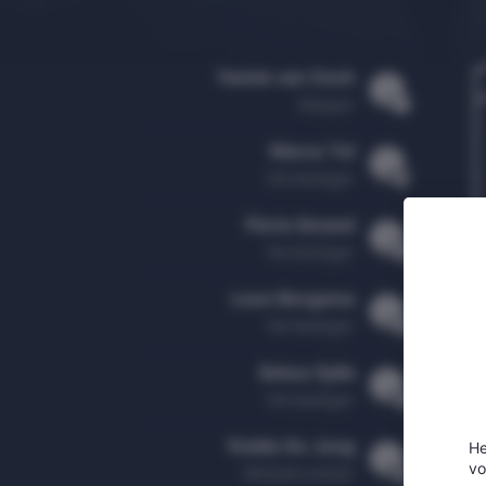
Yanick van Osch
Keeper
1
Marco Tol
Verdediger
15
Floris Smand
Verdediger
3
Leon Bergsma
Verdediger
4
Sekou Sylla
Verdediger
27
Fedde De Jong
He
vo
Middenvelder
10