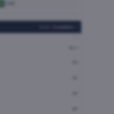
6.00
Aantal:
8 resultaten
TIJD
90
'
+3
90
'
90
'
86
'
86
'