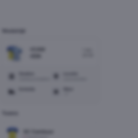
Wedstrijd
#
CAM
1 dec
#
EIN
20:00
Stadion
Locatie
Cambuurstadion
Leeuwarden
Scheids
Weer
-
-1°
Teams
SC Cambuur
Nederland