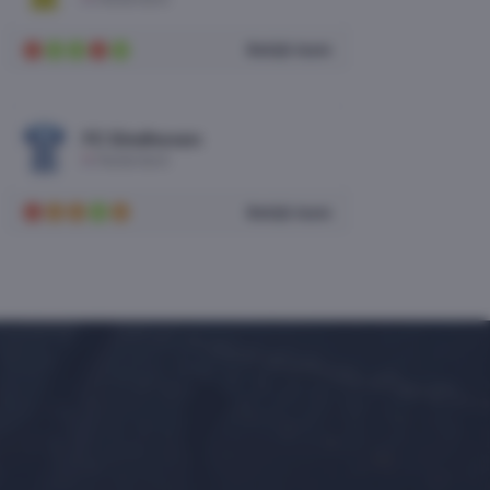
Bekijk team
V
W
W
V
W
FC Eindhoven
Nederland
Bekijk team
V
G
G
W
G