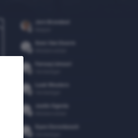
Jorn Brondeel
Keeper
26
Sven Van Doorm
Middenvelder
8
Farouq Limouri
Verdediger
18
Luuk Wouters
Verdediger
15
Justin Ogenia
Middenvelder
2
Dyon Dorenbosch
Verdediger
6