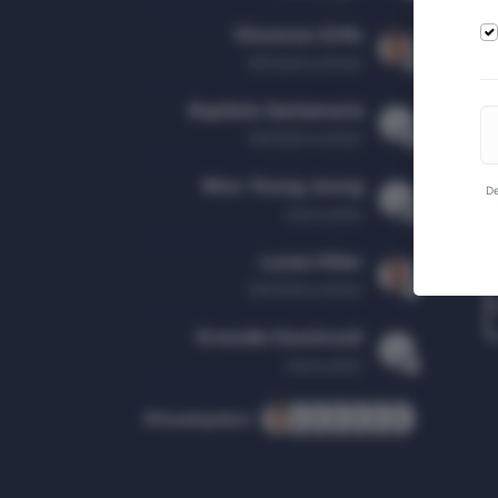
Vincenzo Grifo
Middenvelder
32
Baptiste Santamaria
Middenvelder
8
Woo-Yeong Jeong
De
Aanvaller
29
Lucas Höler
Middenvelder
9
Ermedin Demirović
Aanvaller
11
Wisselspelers