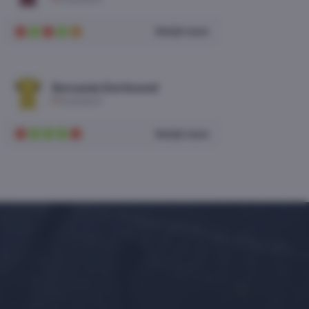
Bekijk team
V
W
V
W
G
Borussia Dortmund
Duitsland
Bekijk team
V
W
W
W
V