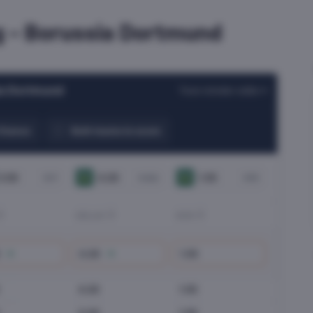
g - Borussia Dortmund
ia Dortmund
Toon minder odds
Chance
Both teams to score
5.50
4.20
1.55
SCF
Gelijk
BVB
GELIJK
BVB
1.55
0
4.20
4.20
1.55