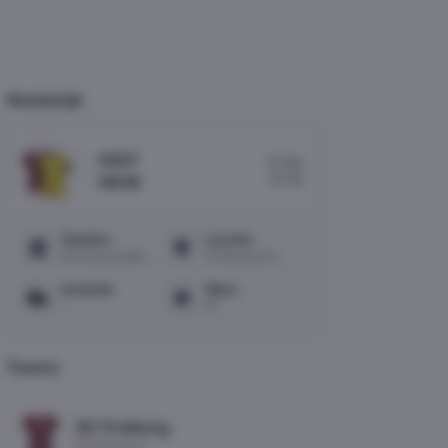
Wedstrijd
#
SCF
6 feb
#
BVB
15:30
Stadion
Locatie
Schwarzwald-
Freiburg im
Stadion
Breisgau
Scheids
Weer
-
8°
Teams
SC Freiburg
Duitsland