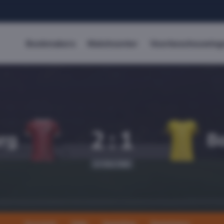
Bookmakers
Matchcenter
Voorbeschouwing
2:1
rg
B
FULL TIME