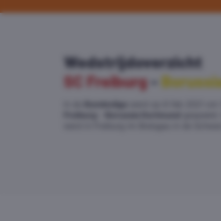
Wedstrijdoverzicht
SC Freiburg
-
Borussi
In de
Bundesliga
werd op 6 feb 2021 om 1
Freiburg
-
Borussia Dortmund
gespeeld.
werd in Freiburg im Breisgau in de Schwa