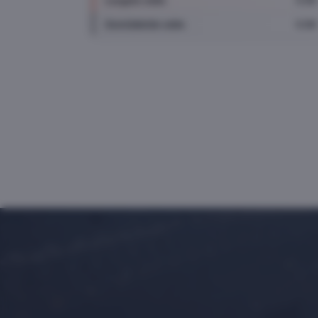
Laagste odds
5.50
Gemiddelde odds
5.50