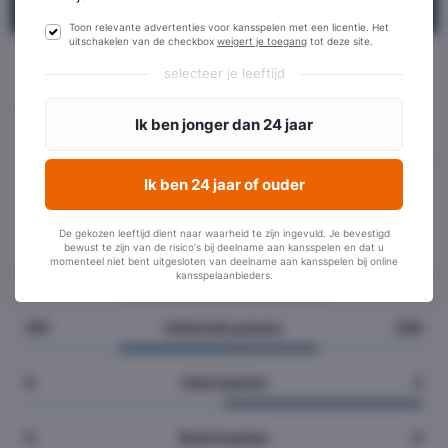
Wedstrijd
Toon relevante advertenties voor kansspelen met een licentie. Het
uitschakelen van de checkbox
weigert je toegang
tot deze site.
53%
Balbezit
47%
selecteer je leeftijd
9
Schoten
10
7
Schoten op doel
7
5
Buitenspel
1
De gekozen leeftijd dient naar waarheid te zijn ingevuld. Je bevestigd
bewust te zijn van de risico's bij deelname aan kansspelen en dat u
momenteel niet bent uitgesloten van deelname aan kansspelen bij online
6
Hoekschoppen
6
kansspelaanbieders.
291
Voltooide passes
260
0
Gele kaarten
2
0
Rode kaarten
0