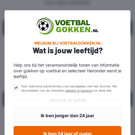
voor deze wedstrijd.
Head-2-Head
GEWONNEN
GELIJK
GEWONNEN
WELKOM BIJ VOETBALGOKKEN.NL
Wat is jouw leeftijd?
1
0
0
Help ons bij het verantwoordelijk tonen van informatie
Ostiches
3/11/24
over gokken op voetbal en selecteer hieronder eerst je
1 : 2
15:00
Schaerbeek-Evere
leeftijd.
Toon relevante advertenties voor kansspelen met een licentie. Het
uitschakelen van de checkbox
weigert je toegang
tot deze site.
Topspelers Schaerbeek-Evere
selecteer je leeftijd