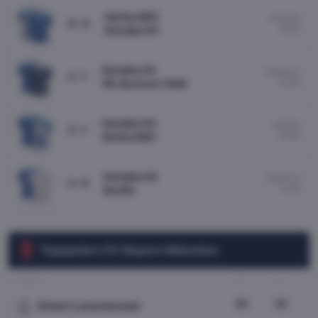
Hertha BSC
17/01/26
0 : 0
18:30
Schalke 04
Schalke 04
23/08/25
2 : 1
20:30
VfL Bochum 1848
Schalke 04
1/08/25
2 : 1
20:30
Hertha BSC
Schalke 04
26/07/25
2 : 4
17:00
Sevilla
Topspelers FC Bayern München
NAAM
W
G
33
22
Robert Lewandowski