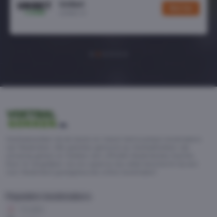
LeoVegas
Wed hier
leovegas.nl
Voetbalwedden bij de beste en meest betrouwbare bookmakers
van Nederland. Alle goksites getoond op VoetbalGokken zijn
uitvoerig getest en hebben een officiële Nederlandse licentie.
Door te vergelijken via ons speel je dus altijd beschermt bij een
voor Nederland goedgekeurde online bookmaker!
Populaire bookmakers
TonyBet