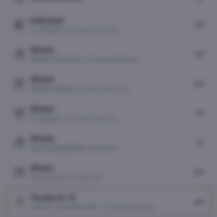
Gele kaart
90
'
S. Wagner
(FC Bayern München)
Wissel
87
'
Renato Sanches
(FC Bayern München)
Wissel
84
'
Serge Gnabry
(FC Bayern München)
Wissel
79
'
S. Wagner
(FC Bayern München)
Wissel
73
'
Guido Burgstaller
(Schalke 04)
Wissel
65
'
Amine Harit
(Schalke 04)
Penalty
(0-2)
64
'
Robert Lewandowski
(FC Bayern München)