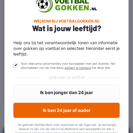
10
Schoten
14
WELKOM BIJ VOETBALGOKKEN.NL
Wat is jouw leeftijd?
2
Schoten op doel
7
Help ons bij het verantwoordelijk tonen van informatie
1
Buitenspel
1
over gokken op voetbal en selecteer hieronder eerst je
leeftijd.
0
Hoekschoppen
8
Toon relevante advertenties voor kansspelen met een licentie. Het
uitschakelen van de checkbox
weigert je toegang
tot deze site.
212
Voltooide passes
587
selecteer je leeftijd
2
Gele kaarten
1
0
Rode kaarten
0
De gekozen leeftijd dient naar waarheid te zijn ingevuld. Je bevestigd
bewust te zijn van de risico's bij deelname aan kansspelen en dat u