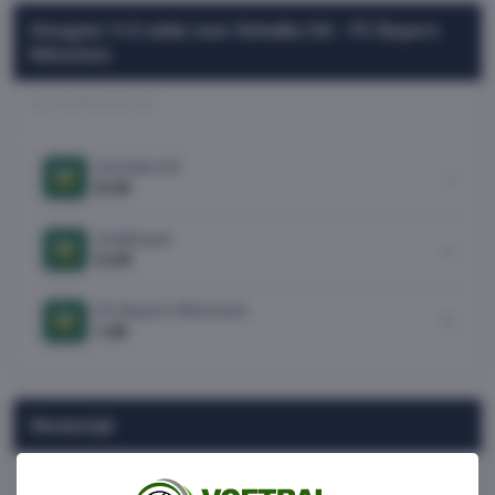
Hoogste 1x2 odds voor Schalke 04 - FC Bayern
München
ONZE BESTE ODDS
Schalke 04
1
8.50
Gelijkspel
x
5.00
FC Bayern München
2
1.36
Wedstrijd
30%
Balbezit
70%