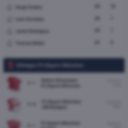
30
10
Serge Gnabry
30
7
Leon Goretzka
20
7
James Rodríguez
32
6
Thomas Müller
Uitslagen FC Bayern München
Wehen Wiesbaden
25/07/26
2 : 1
13:30
FC Bayern München
FC Bayern München
23/05/26
3 : 0
18:00
VfB Stuttgart
FC Bayern München
16/05/26
5 : 1
13:30