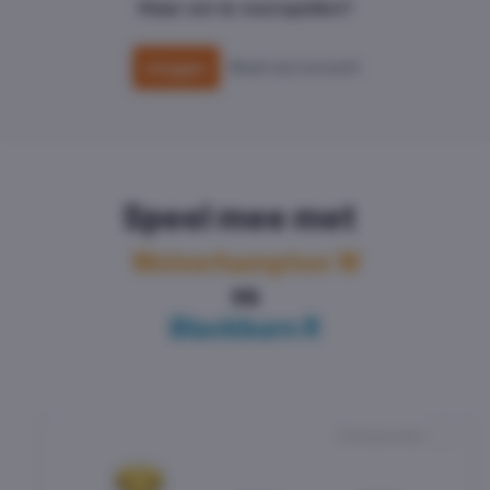
Klaar om te voorspellen?
Inloggen
Maak een account
Speel mee met
Wolverhampton Wanderers
vs
Blackburn Rovers
Championship