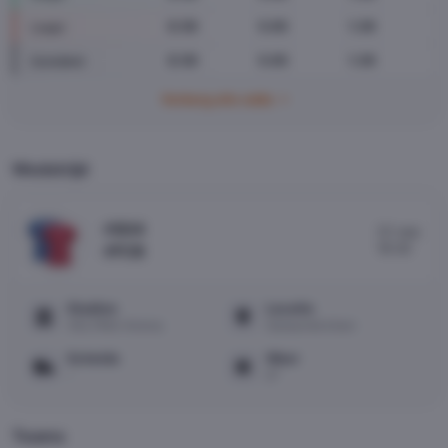
8.50
5.00
1.36
Laagst
8.50
5.00
1.36
Gemiddeld
Verberg alle odds
Wedstrijd
#
S04
22 sep
#
FCB
18:30
Stadion
Locatie
VELTINS-Arena
Gelsenkirchen
Scheids
Weer
-
0°
Teams