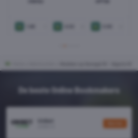
1.34
5.40
9.10
1
X
2
Home
Matchcenter
Wedden op Senegal W - Algeria W
De beste Online Bookmakers
Unibet
Wed hier
unibet.nl