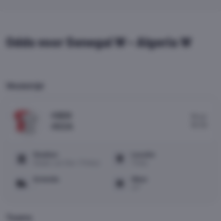
Odds voor Senegal W - Algeria W
Wedstrijd
#
SEN
18 jul
#
DZA
18:30
Stadion
Locatie
Stade Lat Dior (Thiès)
Thiès
Scheids
Weer
-
31°
Teams