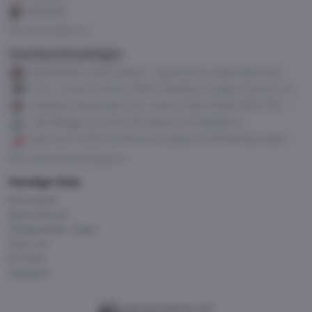
BetMGM
Alle bookmakers
Voorbeschouwingen
Rotterdamse derby Sparta - Feyenoord in openingsronde
Eredivisie
N.E.C. hoopt in eerste UEFA Champions League avontuur te
stunten
Heerlijke seizoenstart met Johan Cruijff Schaal 2026: PSV -
AZ
Club Brugge en Union SG openen het Belgische
voetbalseizoen met de Supercup
Ajax ook in UEFA Conference League thuiswedstrijd tegen
Vojvodina favoriet
Alle voorbeschouwingen
Handige links
Kennisbank
Speel bewust
Veelgestelde vragen
Over ons
EK 2024
Helpdesk