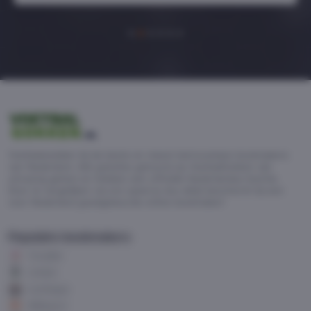
Voetbalwedden bij de beste en meest betrouwbare bookmakers
van Nederland. Alle goksites getoond op VoetbalGokken zijn
uitvoerig getest en hebben een officiële Nederlandse licentie.
Door te vergelijken via ons speel je dus altijd beschermt bij een
voor Nederland goedgekeurde online bookmaker!
Populaire bookmakers
TonyBet
Unibet
LeoVegas
888sport