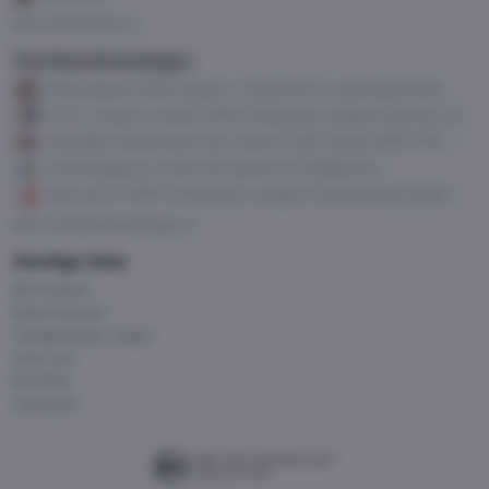
Alle bookmakers
Voorbeschouwingen
Rotterdamse derby Sparta - Feyenoord in openingsronde
Eredivisie
N.E.C. hoopt in eerste UEFA Champions League avontuur te
stunten
Heerlijke seizoenstart met Johan Cruijff Schaal 2026: PSV -
AZ
Club Brugge en Union SG openen het Belgische
voetbalseizoen met de Supercup
Ajax ook in UEFA Conference League thuiswedstrijd tegen
Vojvodina favoriet
Alle voorbeschouwingen
Handige links
Kennisbank
Speel bewust
Veelgestelde vragen
Over ons
EK 2024
Helpdesk