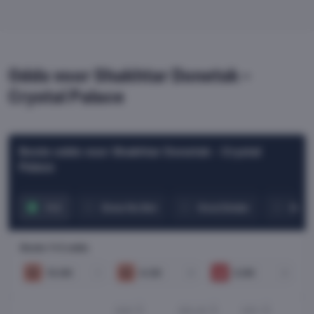
Odds voor Shakhtar Donetsk -
Crystal Palace
Beste odds voor Shakhtar Donetsk - Crystal
Palace
1x2
Draw No Bet
Over/Under
Doub
Beste 1x2 odds
13.00
4.30
2.00
1
X
2
SHK
GELIJK
CRY