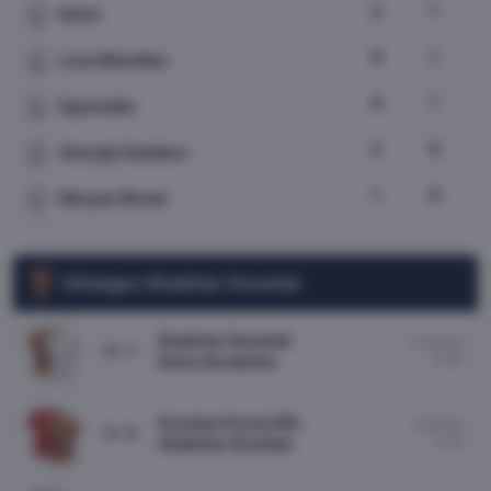
2
1
Kevin
0
1
Luca Meirelles
0
1
Eguinaldo
2
0
Georgiy Sudakov
1
0
Maryan Shved
Uitslagen Shakhtar Donetsk
Shakhtar Donetsk
21/05/26
0 : 1
12:30
Kolos Kovalivka
Kryvbas Kryvyi Rih
17/05/26
2 : 3
11:35
Shakhtar Donetsk