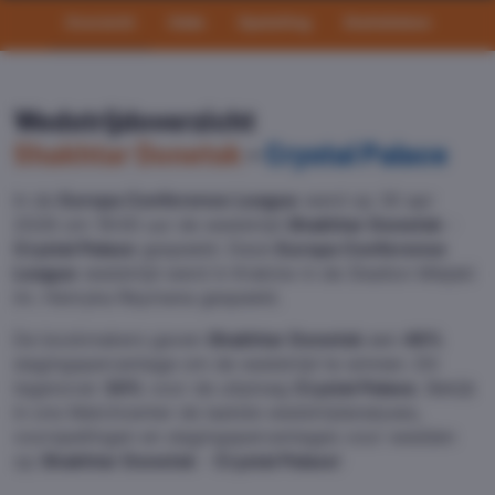
Overzicht
Odds
Opstelling
Statistieken
Wedstrijdoverzicht
Shakhtar Donetsk
-
Crystal Palace
In de
Europa Conference League
werd op 30 apr
2026 om 19:00 uur de wedstrijd
Shakhtar Donetsk
-
Crystal Palace
gespeeld.
Deze
Europa Conference
League
wedstrijd werd in Kraków in de Stadion Miejski
im. Henryka Reymana gespeeld.
De bookmakers gaven
Shakhtar Donetsk
een
46%
slagingspercentage om de wedstrijd te winnen. Dit
tegenover
30%
voor de uitploeg
Crystal Palace
. Bekijk
in ons Matchcenter de laatste wedstrijdanalyses,
voorspellingen en slagingspercentages voor wedden
op
Shakhtar Donetsk
-
Crystal Palace
!