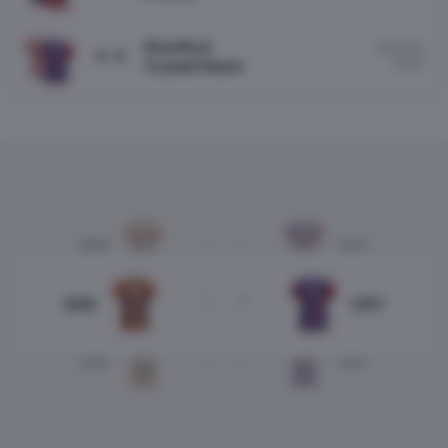
Brentford
17/05/26
2 : 2
14:00
Crystal Palace
?
:
?
SHK
CRY
?
:
?
SHK
CRY
?
:
?
SHK
CRY