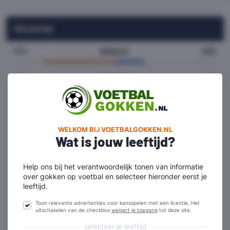
Wedstrijd
71%
Balbezit
29%
16
Schoten
10
1
Schoten op doel
7
WELKOM BIJ VOETBALGOKKEN.NL
1
Buitenspel
0
Wat is jouw leeftijd?
13
Hoekschoppen
1
Help ons bij het verantwoordelijk tonen van informatie
over gokken op voetbal en selecteer hieronder eerst je
leeftijd.
471
Voltooide passes
157
Toon relevante advertenties voor kansspelen met een licentie. Het
uitschakelen van de checkbox
weigert je toegang
tot deze site.
3
Gele kaarten
2
selecteer je leeftijd