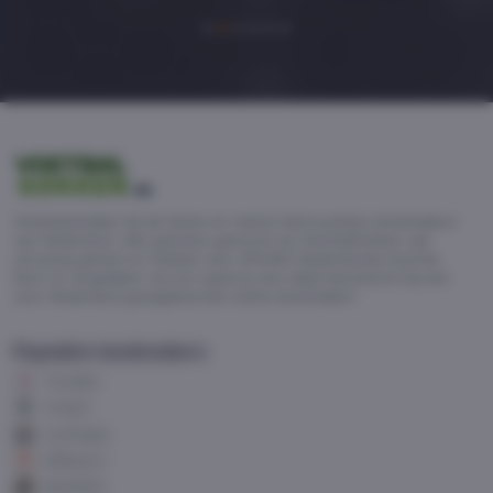
Voetbalwedden bij de beste en meest betrouwbare bookmakers
van Nederland. Alle goksites getoond op VoetbalGokken zijn
uitvoerig getest en hebben een officiële Nederlandse licentie.
Door te vergelijken via ons speel je dus altijd beschermt bij een
voor Nederland goedgekeurde online bookmaker!
Populaire bookmakers
TonyBet
Unibet
LeoVegas
888sport
BetMGM