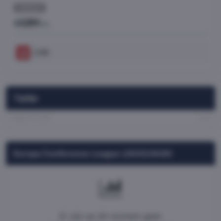
WINNAAR
#
CRY
0%
2.00
Tijdlijn
GEBEURTENIS
TIJD
Europa Conference League
(2025/2026)
Er zijn op dit moment geen