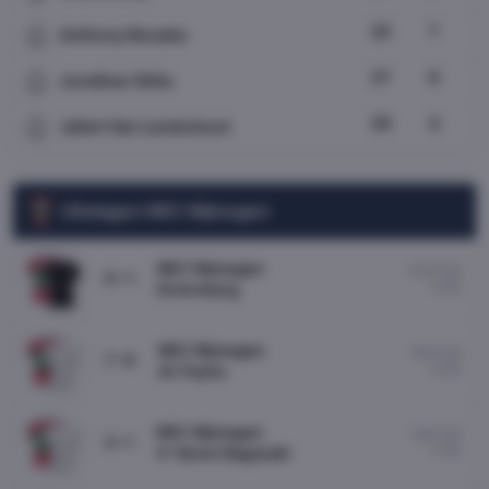
25
7
Anthony Musaba
27
6
Jonathan Okita
28
4
Jellert Van Landschoot
Uitslagen NEC Nijmegen
NEC Nijmegen
25/07/26
0 : 1
12:00
Elversberg
NEC Nijmegen
18/07/26
7 : 0
12:00
Al-Fayha
NEC Nijmegen
14/07/26
3 : 1
17:00
V-Varen Nagasaki