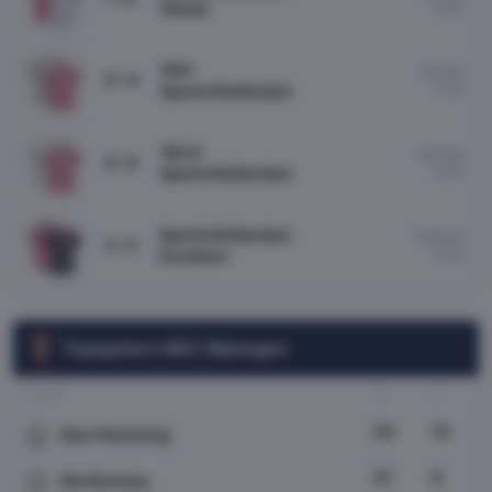
12:00
Telstar
VOC
7/07/26
0 : 4
17:30
Sparta Rotterdam
VELO
4/07/26
0 : 8
13:30
Sparta Rotterdam
Sparta Rotterdam
17/05/26
2 : 3
12:30
Excelsior
Topspelers NEC Nijmegen
NAAM
W
G
24
13
Zian Flemming
27
8
Ole Romeny