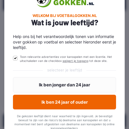
Wedstrijd
WELKOM BIJ VOETBALGOKKEN.NL
44%
Balbezit
56%
Wat is jouw leeftijd?
13
Schoten
8
Help ons bij het verantwoordelijk tonen van informatie
over gokken op voetbal en selecteer hieronder eerst je
leeftijd.
6
Schoten op doel
3
Toon relevante advertenties voor kansspelen met een licentie. Het
uitschakelen van de checkbox
weigert je toegang
tot deze site.
5
Hoekschoppen
5
selecteer je leeftijd
0
Gele kaarten
2
0
Rode kaarten
0
De gekozen leeftijd dient naar waarheid te zijn ingevuld. Je bevestigd
Head-2-Head
bewust te zijn van de risico's bij deelname aan kansspelen en dat u
Toon alles
momenteel niet bent uitgesloten van deelname aan kansspelen bij online
kansspelaanbieders.