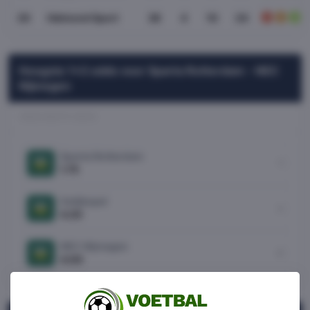
20
Helmond Sport
38
4
10
24
V
G
W
Hoogste 1x2 odds voor Sparta Rotterdam - NEC
Nijmegen
ONZE BESTE ODDS
Sparta Rotterdam
1
1.75
Gelijkspel
x
4.20
NEC Nijmegen
2
4.00