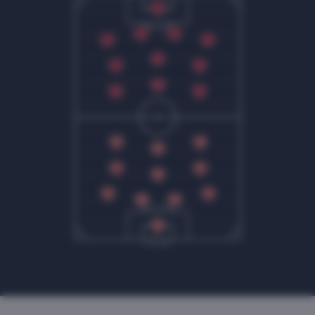
1
2
4
3
5
6
7
8
10
11
9
71
11
77
7
8
12
4
2
44
21
31