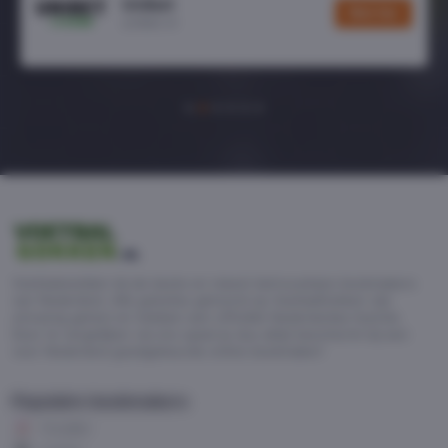
LeoVegas
Wed hier
leovegas.nl
Voetbalwedden bij de beste en meest betrouwbare bookmakers
van Nederland. Alle goksites getoond op VoetbalGokken zijn
uitvoerig getest en hebben een officiële Nederlandse licentie.
Door te vergelijken via ons speel je dus altijd beschermt bij een
voor Nederland goedgekeurde online bookmaker!
Populaire bookmakers
TonyBet