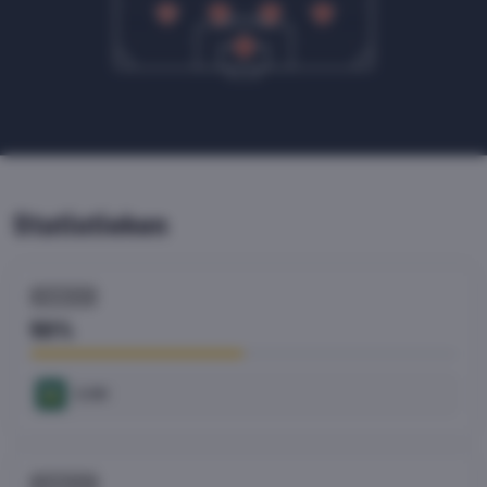
22
4
6
2
1
Statistieken
OVER 2.5
50%
2.00
OVER 3.5