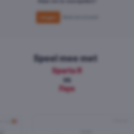
Klaar om te voorspellen?
Inloggen
Maak een account
Speel mee met
Sparta Rotterdam
vs
Feyenoord
Eredivisie