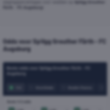
slagingspercentages voor wedden op
SpVgg Greuther
Fürth
-
FC Augsburg
!
Odds voor SpVgg Greuther Fürth - FC
Augsburg
Beste odds voor SpVgg Greuther Fürth - FC
Augsburg
1x2
Over/Under
Double Chance
Bo
Beste 1x2 odds