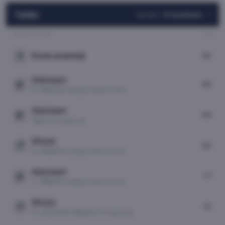
Tijdlijn
Aantal:
8 resultaten
GEBEURTENIS
TIJD
90
'
Einde wedstrijd
Gele kaart
90
'
D. Abiama
(SpVgg Greuther Fürth)
Gele kaart
84
'
Iago
(FC Augsburg)
Wissel
83
'
D. Abiama
(SpVgg Greuther Fürth)
Gele kaart
77
'
J. Willems
(SpVgg Greuther Fürth)
Wissel
73
'
N. Sarenren-Bazee
(FC Augsburg)