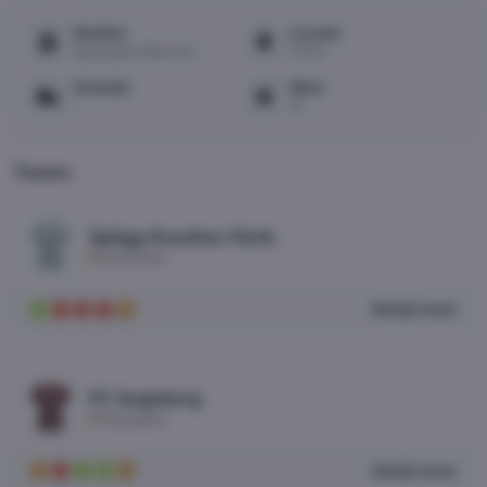
Stadion
Locatie
Sportpark Ronhof
Fürth
Thomas Sommer
Scheids
Weer
-
3°
Teams
SpVgg Greuther Fürth
Duitsland
Bekijk team
W
V
V
V
G
FC Augsburg
Duitsland
Bekijk team
G
V
W
W
G