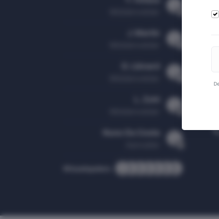
Middenvelder
34
J. Martin
Middenvelder
8
D. Liénard
Middenvelder
11
De
L. Zohi
Middenvelder
20
Nuno Da Costa
Aanvaller
29
Wisselspelers