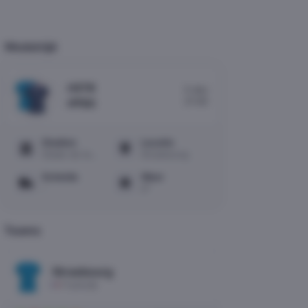
Wedstrijd
#
STR
5 dec
#
PSG
21:00
Stadion
Locatie
Stade de la
Strasbourg
Meinau
Scheids
Weer
-
0°
Teams
Strasbourg
Frankrijk