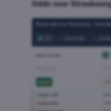
Odds voor Strasbourg
Beste odds voor Strasbourg - Paris Sa
1x2
Draw No Bet
Over/U
Beste 1x2 odds
BOOKMAKER
STR
5.75
Hoogste odds
5.75
Laagste odds
5.75