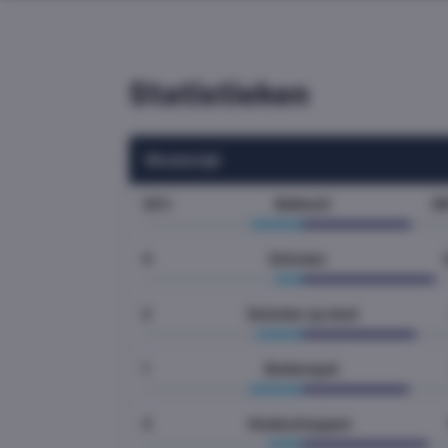
Statistieken
Wedstrijd
32%
Balbezit
6
4
Schoten
2
Schoten op doel
1
Buitenspel
3
Hoekschoppen