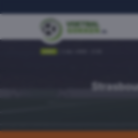
5 dec +0000 - 21:00
LIGUE 1
Strasbou