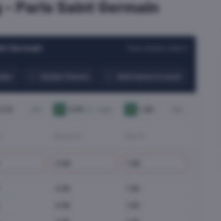
 - Paris Saint Germain
int Germain
Toon minder odds
nder
Double Chance
Both teams to score
4.50
5.75
1.50
STR
Gelijk
PSG
GELIJK
PSG
4.50
1.50
4.50
1.50
4.50
1.50