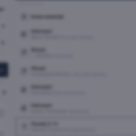
GEBEURTENIS
47
Einde wedstrijd
3
Gele kaart
Marco Verratti
(Paris Saint Germain)
0
Wissel
L. Mothiba
(Strasbourg)
Wissel
es
Christopher Nkunku
(Paris Saint Germain)
NEN
Gele kaart
8
Dani Alves
(Paris Saint Germain)
Gele kaart
/26
Adrien Thomasson
(Strasbourg)
:45
Penalty
(1-1)
Edinson Cavani
(Paris Saint Germain)
/25