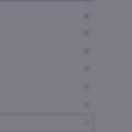
TIJD
90
'
88
'
82
'
81
'
76
'
76
'
71
'