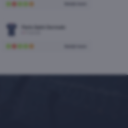
Bekijk team
W
V
W
W
G
Paris Saint Germain
Frankrijk
Bekijk team
W
V
W
W
G