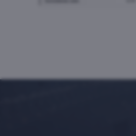
Gemiddelde odds
5.75