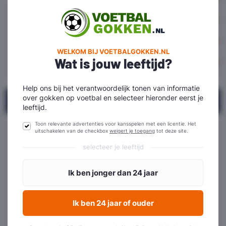
18
Jong PSV
29
5
7
17
V
V
G
G
19
FC Dordrecht
29
4
8
17
G
V
V
W
WELKOM BIJ VOETBALGOKKEN.NL
Wat is jouw leeftijd?
20
Helmond Sport
29
3
8
18
G
V
V
V
Help ons bij het verantwoordelijk tonen van informatie
over gokken op voetbal en selecteer hieronder eerst je
Hoogste 1x2 odds voor Telstar - NEC Nijmegen
leeftijd.
ONZE BESTE ODDS
Toon relevante advertenties voor kansspelen met een licentie. Het
uitschakelen van de checkbox
weigert je toegang
tot deze site.
selecteer je leeftijd
Telstar
1
2.30
Gelijkspel
x
3.60
NEC Nijmegen
2