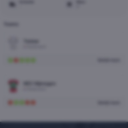
Scheids
Weer
-
5°
Teams
Telstar
Nederland
Bekijk team
W
V
W
W
W
NEC Nijmegen
Nederland
Bekijk team
V
W
W
V
V