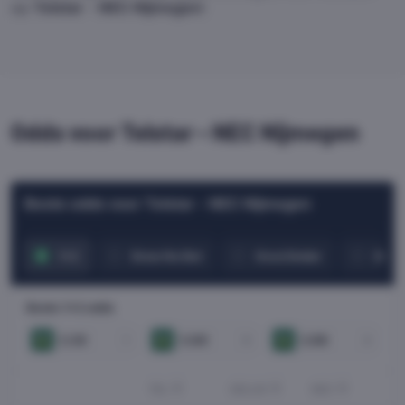
op
Telstar
-
NEC Nijmegen
!
Odds voor Telstar - NEC Nijmegen
Beste odds voor Telstar - NEC Nijmegen
1x2
Draw No Bet
Over/Under
Doub
Beste 1x2 odds
2.30
3.60
2.88
1
X
2
TEL
GELIJK
NEC