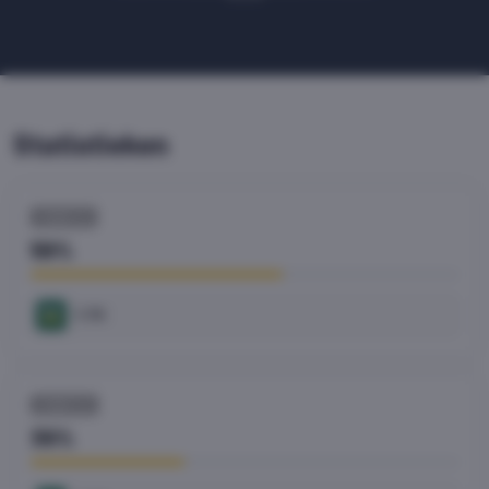
Statistieken
OVER 2.5
59%
1.70
OVER 3.5
36%