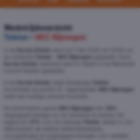
Wedstrijdoverzicht
Telstar
-
NEC Nijmegen
In de
Eerste Divisie
werd op 7 feb 2020 om 20:00 uur
de wedstrijd
Telstar
-
NEC Nijmegen
gespeeld.
Deze
Eerste Divisie
wedstrijd werd in Velsen in de Rabobank
IJmond Stadion gespeeld.
In de
Eerste Divisie
staat thuisploeg
Telstar
momenteel op positie 10. Tegenstander
NEC Nijmegen
heeft een huidige nummer 8 positie.
De bookmakers gaven
NEC Nijmegen
een
39%
slagingspercentage om de wedstrijd te winnen. Dit
tegenover
37%
voor de uitploeg
Telstar
. Bekijk in ons
Matchcenter de laatste wedstrijdanalyses,
voorspellingen en slagingspercentages voor wedden