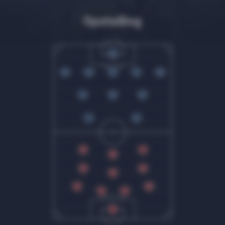
Opstelling
12
13
18
6
5
25
4
21
17
7
9
17
7
21
8
12
71
5
28
4
3
1