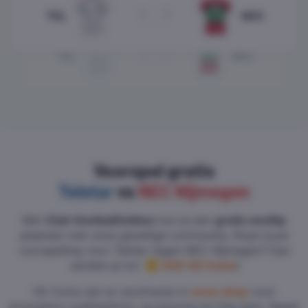
?
:
?
TEL
NEC
?
:
?
TEL
NEC
Voorspel gratis
Telstar
vs
NEC Nijmegen
Met
Club VoetbalGokken
kun je een
gratis wedtip
plaatsen met onze gezellige community. Klopt jouw
voorspelling voor Telstar tegen NEC Nijmegen? Dan
verdien je tot
300 VG Coins
!
VG Coins zijn te verzilveren in
onze shop
voor
exclusieve voetbalshirts, accesoires en free bets. Naast