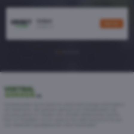
LeoVegas
Wed hier
leovegas.nl
Voetbalwedden bij de beste en meest betrouwbare bookmakers
van Nederland. Alle goksites getoond op VoetbalGokken zijn
uitvoerig getest en hebben een officiële Nederlandse licentie.
Door te vergelijken via ons speel je dus altijd beschermt bij een
voor Nederland goedgekeurde online bookmaker!