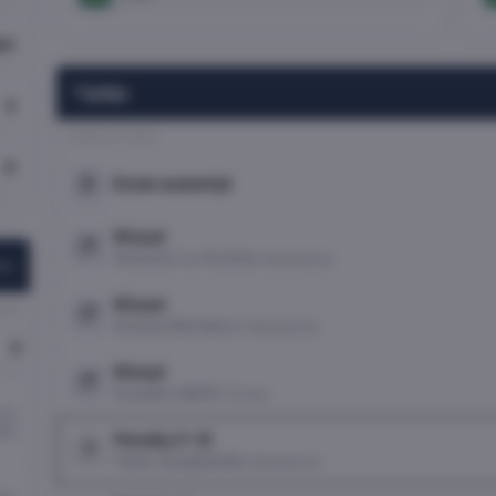
01
Tijdlijn
5
GEBEURTENIS
0
Einde wedstrijd
Wissel
Antonino La Gumina
(Sampdoria)
es
Wissel
NEN
Andrea Bertolacci
(Sampdoria)
3
Wissel
Soualiho Meïté
(Torino)
/23
:00
Penalty
(1-3)
Fabio Quagliarella
(Sampdoria)