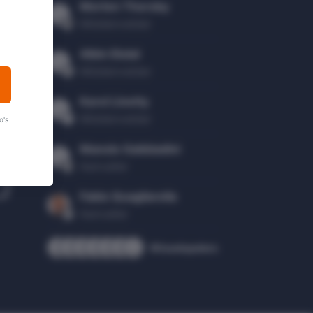
Morten Thorsby
Middenvelder
18
Albin Ekdal
Middenvelder
6
Karol Linetty
Middenvelder
7
o's
Manolo Gabbiadini
Aanvaller
23
Fabio Quagliarella
Aanvaller
27
Wisselspelers