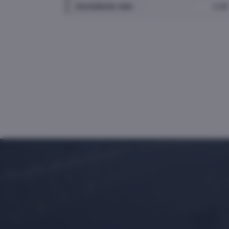
Gemiddelde odds
2.30