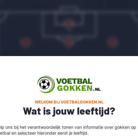
39
5
33
4
29
7
88
34
24
21
WELKOM BIJ VOETBALGOKKEN.NL
Wat is jouw leeftijd?
9
lp ons bij het verantwoordelijk tonen van informatie over gokken op
etbal en selecteer hieronder eerst je leeftijd.
27
23