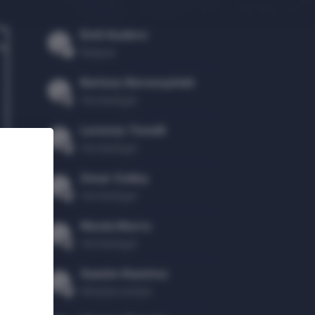
Emil Audero
Keeper
1
Bartosz Bereszyński
Verdediger
24
Lorenzo Tonelli
Verdediger
21
Omar Colley
Verdediger
15
Nicola Murru
Verdediger
29
Gastón Ramírez
Middenvelder
11