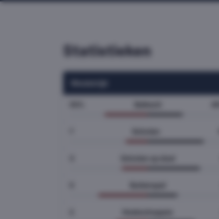
Statistieken
Wedstrijd
55%
Balbezit
4
7
Schoten
3
Schoten op doel
5
Buitenspel
2
Hoekschoppen