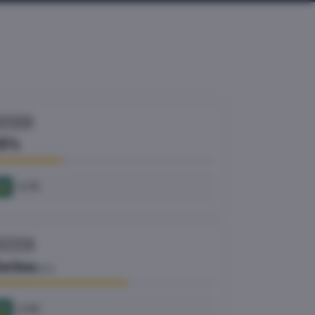
VER 3.5
3%
3.75
INNAAR
orino
62%
2.30