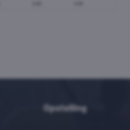
3.20
3.25
Opstelling