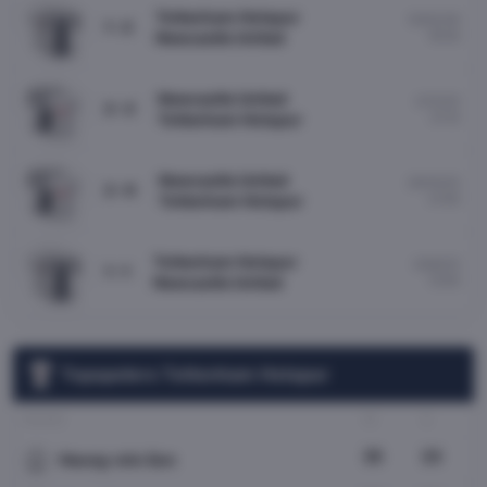
Tottenham Hotspur
10/02/26
1 : 2
18:30
Newcastle United
Newcastle United
2/12/25
2 : 2
21:15
Tottenham Hotspur
Newcastle United
29/10/25
2 : 0
21:00
Tottenham Hotspur
Tottenham Hotspur
3/08/25
1 : 1
13:00
Newcastle United
Topspelers Tottenham Hotspur
NAAM
W
G
35
23
Heung-min Son