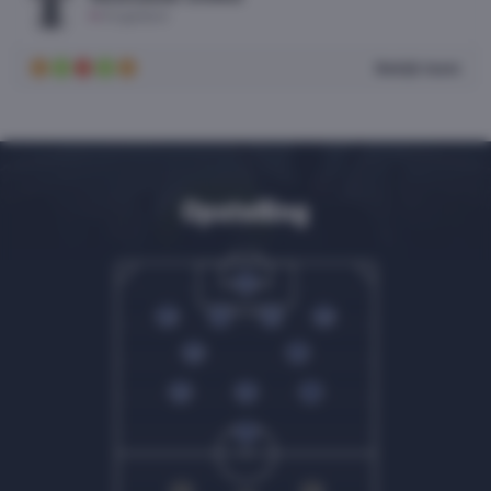
Engeland
Bekijk team
G
W
V
W
G
Opstelling
13
23
17
33
38
29
8
22
21
7
9