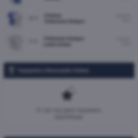
Chelsea
19/05/26
2 : 1
19:15
Tottenham Hotspur
Tottenham Hotspur
11/05/26
1 : 1
19:00
Leeds United
Topspelers Newcastle United
Er zijn nog geen topspelers
beschikbaar