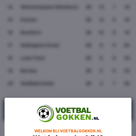
14
Wolverhampton Wanderers
38
13
7
18
15
Everton
38
13
9
16
16
Brentford
38
10
9
19
17
Nottingham Forest
38
9
9
20
18
Luton Town
38
6
8
24
19
Burnley
38
5
9
24
20
Sheffield United
38
3
7
28
Hoogste 1x2 odds voor Tottenham Hotspur -
Newcastle United
ONZE BESTE ODDS
WELKOM BIJ VOETBALGOKKEN.NL