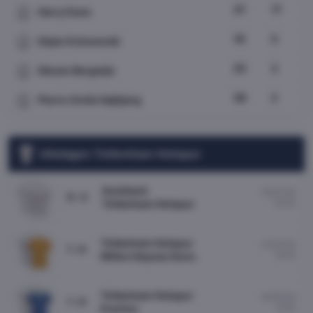
37
17
Harry Kane
18
5
Dejan Kulusevski
25
3
Steven Bergwijn
36
2
Pierre-Emile Højbjerg
Uitslagen Tottenham Hotspur
Auckland
26/07/26
0 : 2
03:00
Tottenham Hotspur
Tottenham Hotspur
22/07/26
1 : 0
16:00
Milton Keynes Dons
Tottenham Hotspur
24/05/26
1 : 0
15:00
Everton