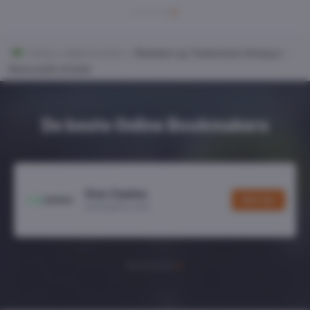
Home
Matchcenter
Wedden op Tottenham Hotspur -
Newcastle United
De beste Online Bookmakers
TonyBet
Wed hier
tonybet.nl