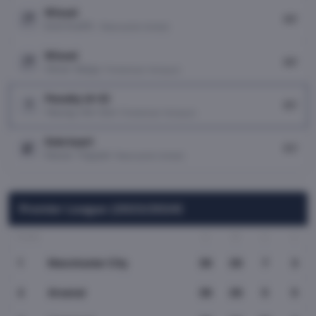
Wissel
86
'
Emil Krafth
(Newcastle United)
Wissel
86
'
Oliver Skipp
(Tottenham Hotspur)
Penalty
(4-0)
85
'
Heung-min Son
(Tottenham Hotspur)
Gele kaart
83
'
Kieran Trippier
(Newcastle United)
Premier League
(2023/2024)
TEAM
G
W
G
V
1
Manchester City
38
28
7
3
2
Arsenal
38
28
5
5