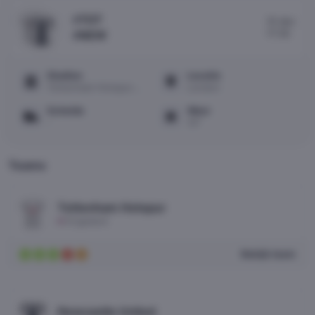
#
TOT
10 dec
#
NEW
17:30
Stadion
Locatie
Tottenham Hotspur
London
Stadium
Scheids
Weer
-
10°
Teams
Tottenham Hotspur
Engeland
Bekijk team
W
W
W
V
G
Newcastle United