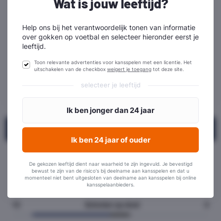
Wat is jouw leeftijd?
Tottenham Hotspur
1
2.13
Help ons bij het verantwoordelijk tonen van informatie
over gokken op voetbal en selecteer hieronder eerst je
Gelijkspel
leeftijd.
x
3.80
Toon relevante advertenties voor kansspelen met een licentie. Het
uitschakelen van de checkbox
weigert je toegang
tot deze site.
Newcastle United
2
selecteer je leeftijd
3.40
Wedstrijd
57%
Balbezit
43%
De gekozen leeftijd dient naar waarheid te zijn ingevuld. Je bevestigd
bewust te zijn van de risico's bij deelname aan kansspelen en dat u
23
Schoten
9
momenteel niet bent uitgesloten van deelname aan kansspelen bij online
kansspelaanbieders.
12
Schoten op doel
3