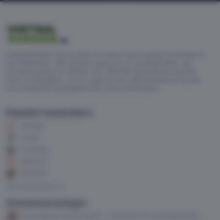
Voetbalwedden bij de beste en meest betrouwbare bookmakers
van Nederland. Alle goksites getoond op VoetbalGokken zijn
uitvoerig getest en hebben een officiële Nederlandse licentie.
Door te vergelijken via ons speel je dus altijd beschermt bij een
voor Nederland goedgekeurde online bookmaker!
Populaire bookmakers
TonyBet
Unibet
LeoVegas
888sport
BetMGM
Alle bookmakers
Voorbeschouwingen
Rotterdamse derby Sparta - Feyenoord in openingsronde