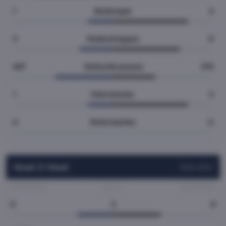
1
Buitenspel
3
3
Hoekschoppen
6
447
Voltooide passes
319
1
Gele kaarten
3
0
Rode kaarten
0
Head-2-Head
Toon alles
GEWONNEN
GELIJK
GEWONNEN
6
3
8