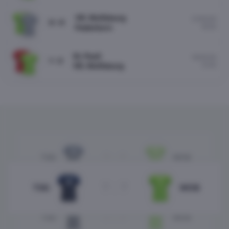
VfL Wolfsburg
21/05/26
0 : 0
18:30
Paderborn
St. Pauli
16/05/26
1 : 3
13:30
VfL Wolfsburg
?
:
?
TSG
WOB
?
:
?
TSG
WOB
?
:
?
TSG
WOB