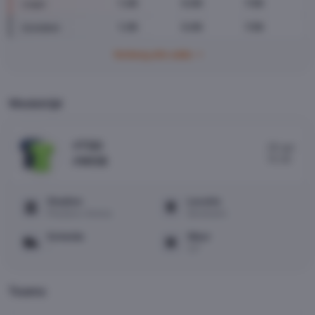
1.36
5.00
7.50
Laagst
1.36
5.00
7.50
Gemiddeld
Verberg alle odds
Wedstrijd
#
TSG
28 apr
#
WOB
15:30
Stadion
Locatie
PreZero Arena
Sinsheim
Scheids
Weer
-
12°
Teams