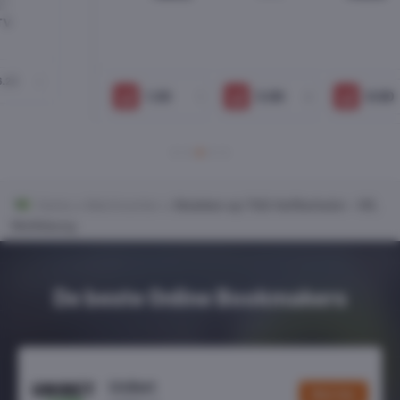
18:45
#
BRU
#
KOR
1.30
5.90
9.90
1
X
2
Home
Matchcenter
Wedden op TSG Hoffenheim - VfL
Wolfsburg
De beste Online Bookmakers
LeoVegas
Wed hier