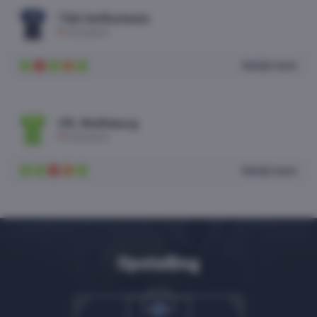
TSG Hoffenheim
Duitsland
Bekijk team
W
V
W
G
W
VfL Wolfsburg
Duitsland
Bekijk team
W
W
V
G
W
Opstelling
1