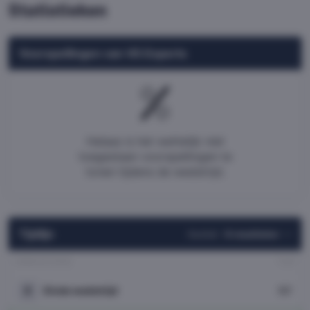
Statistieken
Voorspellingen van VG Experts
Helaas is het wettelijk niet
toegestaan voorspellingen te
tonen tijdens de wedstrijd.
Tijdlijn
Aantal:
8 resultaten
GEBEURTENIS
TIJD
90
'
Einde wedstrijd