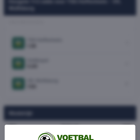
Hoogste 1x2 odds voor TSG Hoffenheim - VfL
Wolfsburg
ONZE BESTE ODDS
TSG Hoffenheim
1
1.36
Gelijkspel
x
5.00
VfL Wolfsburg
2
7.50
Wedstrijd
46%
Balbezit
54%