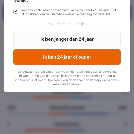
leeftijd.
Toon relevante advertenties voor kansspelen met een licentie. Het
Wedstrijd
uitschakelen van de checkbox
weigert je toegang
tot deze site.
selecteer je leeftijd
37%
Balbezit
63%
11
Schoten
15
1
Schoten op doel
4
De gekozen leeftijd dient naar waarheid te zijn ingevuld. Je bevestigd
0
Buitenspel
3
bewust te zijn van de risico's bij deelname aan kansspelen en dat u
momenteel niet bent uitgesloten van deelname aan kansspelen bij online
kansspelaanbieders.
7
Hoekschoppen
5
202
Voltooide passes
446
7
Gele kaarten
3