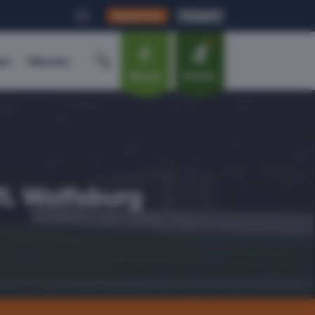
Registreren
Inloggen
|
en
Nieuws
Bonus
Promo
fL Wolfsburg