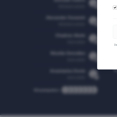
Middenvelder
8
Alexander Esswein
Middenvelder
14
Chadrac Akolo
Aanvaller
19
De
Nicolás González
Aanvaller
22
Anastasios Donis
Aanvaller
11
Wisselspelers