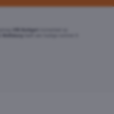
sploeg
VfB Stuttgart
momenteel op
L Wolfsburg
heeft een huidige nummer 6