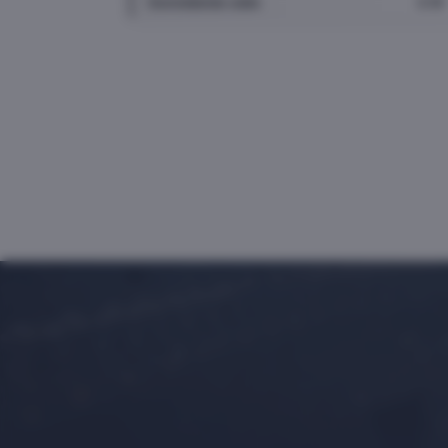
Gemiddelde odds
3.10