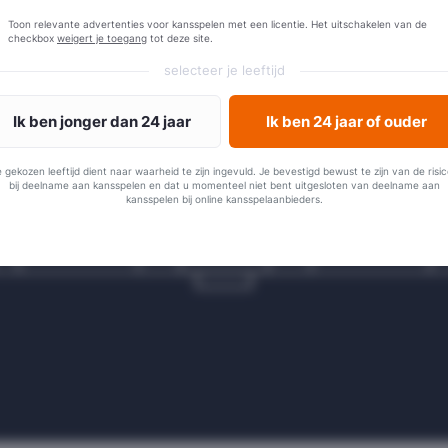
9
Toon relevante advertenties voor kansspelen met een licentie. Het uitschakelen van de
checkbox
weigert je toegang
tot deze site.
selecteer je leeftijd
27
13
23
8
2
32
31
 gekozen leeftijd dient naar waarheid te zijn ingevuld. Je bevestigd bewust te zijn van de risic
bij deelname aan kansspelen en dat u momenteel niet bent uitgesloten van deelname aan
kansspelen bij online kansspelaanbieders.
12