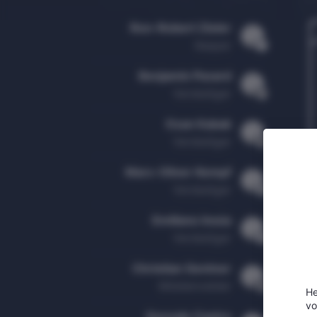
Ron-Robert Zieler
Keeper
1
Benjamin Pavard
Verdediger
21
Ozan Kabak
Verdediger
18
Marc-Oliver Kempf
Verdediger
4
Emiliano Insúa
Verdediger
2
Christian Gentner
Middenvelder
20
He
vo
Gonzalo Castro