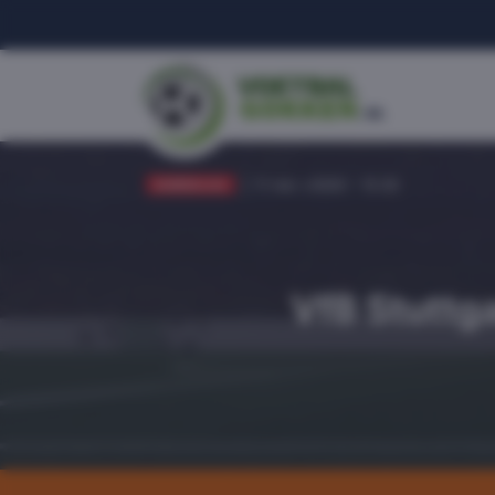
11 mei +0000 - 15:30
BUNDESLIGA
VfB Stuttg