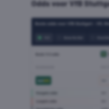
Odds voor VfB Stuttg
Beste odds voor VfB Stuttgart - VfL W
1x2
Draw No Bet
Over/U
Beste 1x2 odds
BOOKMAKER
VFB
3.1
Hoogste odds
3.1
Laagste odds
3.1