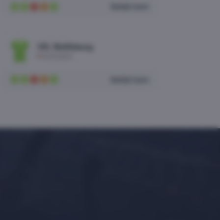
Bekijk team
W
W
V
G
W
VfL Wolfsburg
Duitsland
Bekijk team
W
W
V
G
W