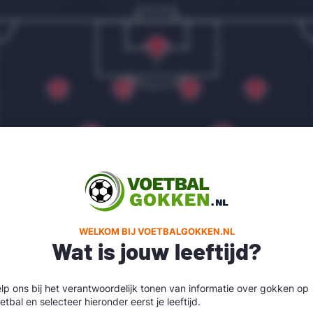
1
21
18
4
2
20
8
14
19
22
WELKOM BIJ VOETBALGOKKEN.NL
11
Wat is jouw leeftijd?
lp ons bij het verantwoordelijk tonen van informatie over gokken op
etbal en selecteer hieronder eerst je leeftijd.
11
14