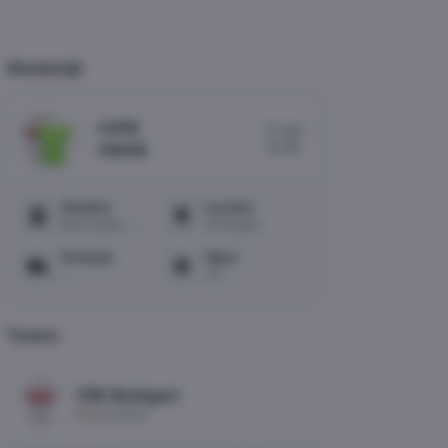
Wedstrijd
#
VFB
11 mei
#
WOB
15:30
Stadion
Locatie
Mercedes-
Stuttgart
Benz-Arena
Scheids
Weer
-
13°
Teams
VfB Stuttgart
Duitsland