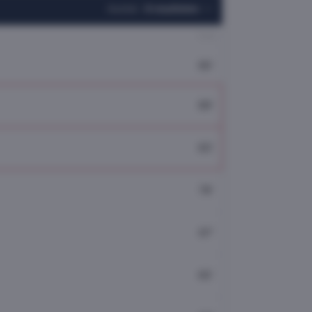
Aantal:
8 resultaten
TIJD
90
'
89
'
83
'
78
'
67
'
65
'