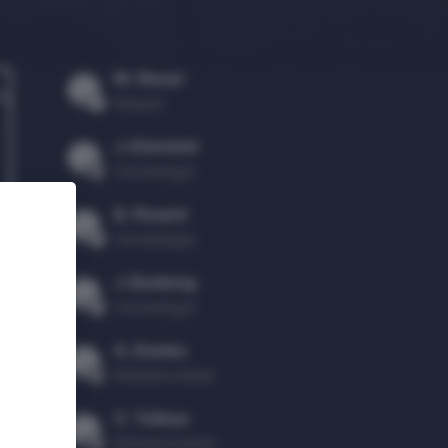
M. Neuer
Keeper
1
J. Kimmich
Verdediger
32
B. Pavard
Verdediger
5
J. Boateng
Verdediger
17
A. Davies
Middenvelder
19
C. Tolisso
Middenvelder
24