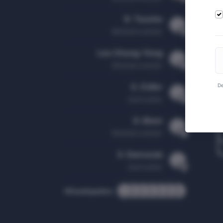
R. Tesche
Middenvelder
23
Lee Chung-Yong
Middenvelder
11
S. Zoller
De
Aanvaller
9
D. Blum
Middenvelder
17
S. Ganvoula
Aanvaller
35
Wisselspelers