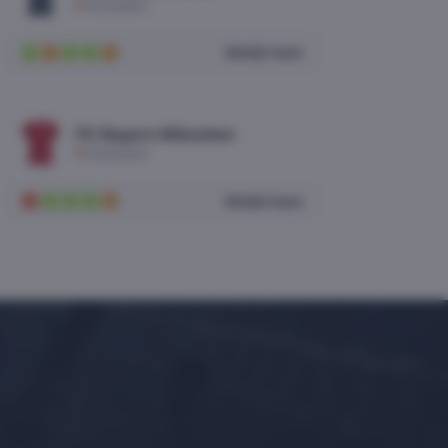
Duitsland
Bekijk team
W
G
W
W
G
FC Bayern München
Duitsland
Bekijk team
V
W
W
W
G