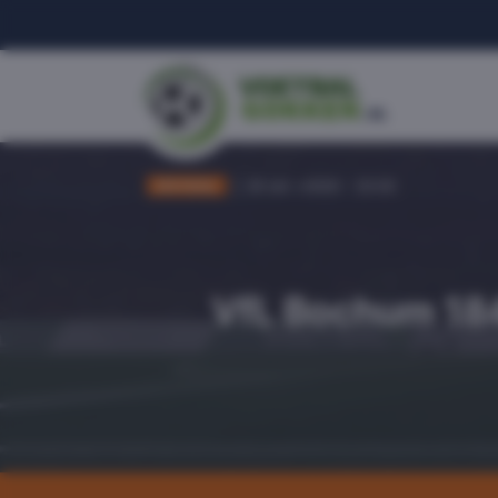
29 okt +0000 - 20:00
DFB POKAL
VfL Bochum 18