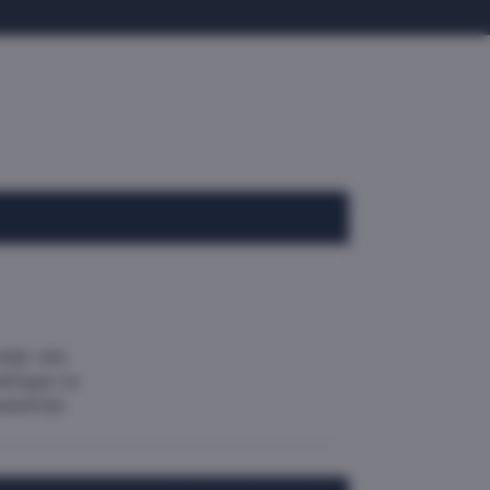
lijk niet
llingen te
edstrijd.