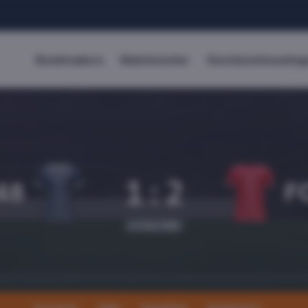
Bookmakers
Matchcenter
Voorbeschouwing
1:2
48
F
FULL TIME