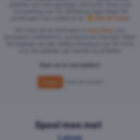
plaatsen met onze gezellige community. Klopt jouw
voorspelling voor VfL Wolfsburg tegen Bayer 04
Leverkusen? Dan verdien je tot
300 VG Coins
!
VG Coins zijn te verzilveren in
onze shop
voor
exclusieve voetbalshirts, accesoires en free bets. Naast
het plaatsen van een wedtip ontvang je ook VG Coins
voor het plaatsen van reacties op artikelen.
Klaar om te voorspellen?
Inloggen
Maak een account
Speel mee met
Leicester City