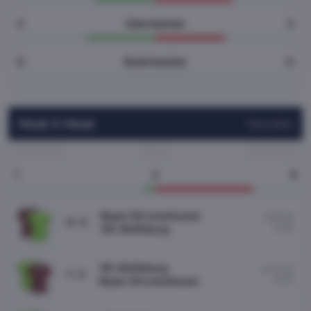
2
Gele kaarten
2
0
Rode kaarten
0
Head-2-Head
Toon alles
GEWONNEN
GELIJK
GEWONNEN
1
3
9
Bayer 04 Leverkusen
4/04/26
6 : 3
13:30
VfL Wolfsburg
VfL Wolfsburg
22/11/25
1 : 3
15:30
Bayer 04 Leverkusen