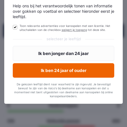
Bayer 04 Leverkusen
2
Help ons bij het verantwoordelijk tonen van informatie
2.15
over gokken op voetbal en selecteer hieronder eerst je
leeftijd.
Toon relevante advertenties voor kansspelen met een licentie. Het
Wedstrijd
uitschakelen van de checkbox
weigert je toegang
tot deze site.
selecteer je leeftijd
46%
Balbezit
54%
11
Schoten
10
1
Schoten op doel
5
De gekozen leeftijd dient naar waarheid te zijn ingevuld. Je bevestigd
bewust te zijn van de risico's bij deelname aan kansspelen en dat u
3
Buitenspel
1
momenteel niet bent uitgesloten van deelname aan kansspelen bij online
kansspelaanbieders.
9
Hoekschoppen
0
316
Voltooide passes
408