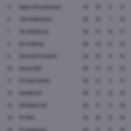
5
Bayer 04 Leverkusen
34
19
6
9
6
TSG Hoffenheim
34
15
7
12
7
VfL Wolfsburg
34
13
10
11
8
SC Freiburg
34
13
9
12
9
Eintracht Frankfurt
34
13
6
15
10
Hertha BSC
34
11
8
15
11
FC Union Berlin
34
12
5
17
12
Schalke 04
34
9
12
13
13
FSV Mainz 05
34
11
4
19
14
FC Köln
34
10
6
18
15
FC Augsburg
34
9
9
16