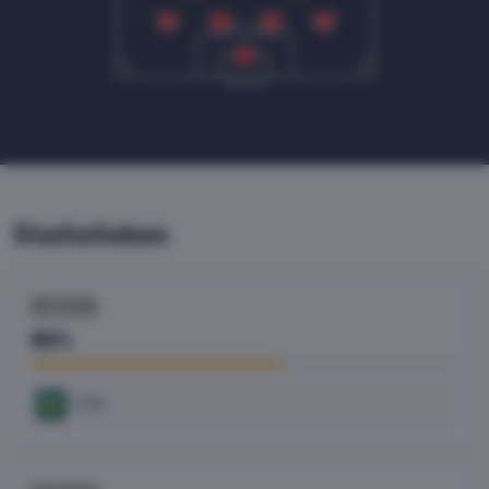
18
5
4
23
1
Statistieken
OVER 2.5
59%
1.72