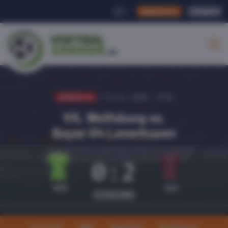
Registreren
Inloggen
|
10 nov +0000 - 15:30
BUNDESLIGA
VfL Wolfsburg vs.
Bayer 04 Leverkusen
0:2
#
WOB
#
B04
FULL TIME
Overzicht
Odds
Opstelling
Statistieken