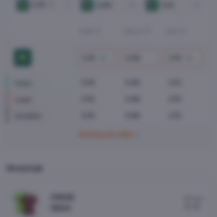
3.10
3.60
2.15
1
X
2
WOB
GELIJK
B04
3.60
3.10
2.15
3.10
3.60
2.15
Hoogst
3.10
3.60
2.15
Laagst
3.10
3.60
2.15
Gemiddeld
Verberg alle odds
Wedstrijd
#
WOB
10 nov
#
B04
15:30