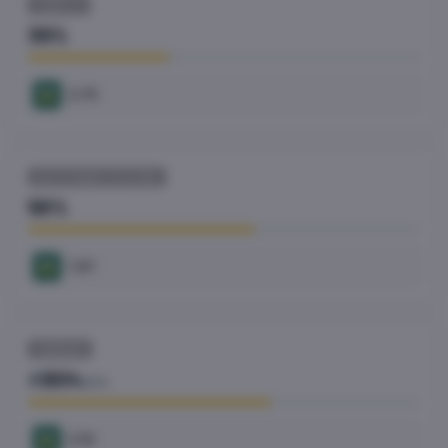
OVER 3.5
36%
2.75
BOTH TEAMS TO SCORE
58%
1.61
WINNAAR
#
B04
62%
2.15