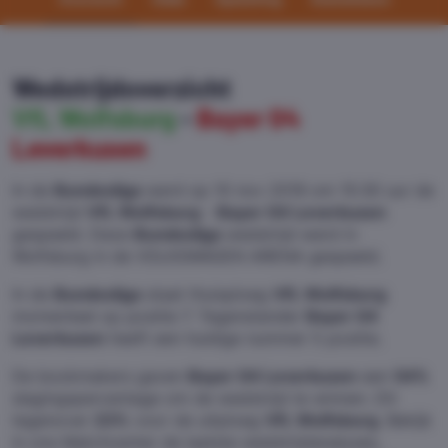
Wedstrijdoverzicht
VfL Wolfsburg
-
Bayer 04
Leverkusen
In de
Bundesliga
werd op 10 nov 2019 om 15:30 uur de
wedstrijd
VfL Wolfsburg
-
Bayer 04 Leverkusen
gespeeld.
Deze
Bundesliga
wedstrijd werd in
Wolfsburg in de VOLKSWAGEN ARENA gespeeld.
In de
Bundesliga
staat thuisploeg
VfL Wolfsburg
momenteel op positie 7. Tegenstander
Bayer 04
Leverkusen
heeft een huidige nummer 5 positie.
De bookmakers gaven
Bayer 04 Leverkusen
een
54%
slagingspercentage om de wedstrijd te winnen. Dit
tegenover
23%
voor de uitploeg
VfL Wolfsburg
. Bekijk
in ons Matchcenter de laatste wedstrijdanalyses,