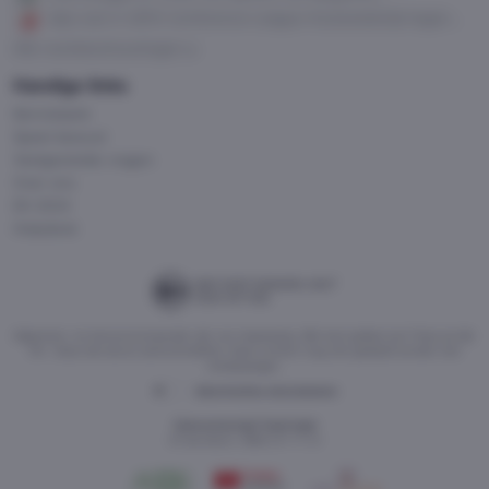
voetbalseizoen met de Supercup
Ajax ook in UEFA Conference League thuiswedstrijd tegen
Vojvodina favoriet
Alle voorbeschouwingen
Handige links
Kennisbank
Speel bewust
Veelgestelde vragen
Over ons
EK 2024
Helpdesk
Algemene- en bonusvoorwaarden zijn van toepassing. Wat kost gokken jou? Stop op tijd.
18+. Deze site bevat advertentielinks. Deze content mag niet gedeeld worden met
minderjarigen.
Advertenties uitschakelen
Gokverslaving? Zoek hulp!
Of bel direct: 0900 217 77 21