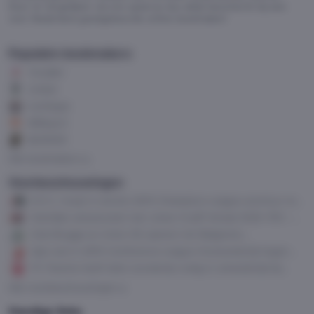
Door te vergelijken via ons speel je dus altijd beschermt bij een
voor Nederland goedgekeurde online bookmaker!
Populaire bookmakers
TonyBet
Unibet
LeoVegas
888sport
BetMGM
Alle bookmakers
Voorbeschouwingen
N.E.C. hoopt in eerste UEFA Champions League avontuur te
stunten
Heerlijke seizoenstart met Johan Cruijff Schaal 2026: PSV -
AZ
Club Brugge en Union SG openen het Belgische
voetbalseizoen met de Supercup
Ajax ook in UEFA Conference League thuiswedstrijd tegen
Vojvodina favoriet
FC Twente heeft klein wondertje nodig in uitwedstrijd bij
Ferencvaros
Alle voorbeschouwingen
Handige links