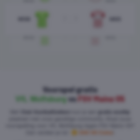
?
:
?
WOB
M05
?
:
?
WOB
M05
?
:
?
WOB
M05
Voorspel gratis
VfL Wolfsburg
vs
FSV Mainz 05
Met
Club VoetbalGokken
kun je een
gratis wedtip
plaatsen met onze gezellige community. Klopt jouw
voorspelling voor VfL Wolfsburg tegen FSV Mainz 05?
Dan verdien je tot
300 VG Coins
!