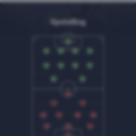
Opstelling
1
19
31
25
6
8
13
24
7
33
9
28
7
8
18
6
35
34
19
13
2
27