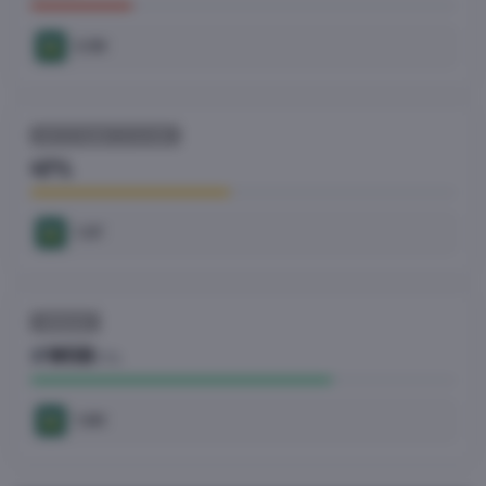
2.50
BOTH TEAMS TO SCORE
47%
1.57
WINNAAR
#
WOB
71%
1.80