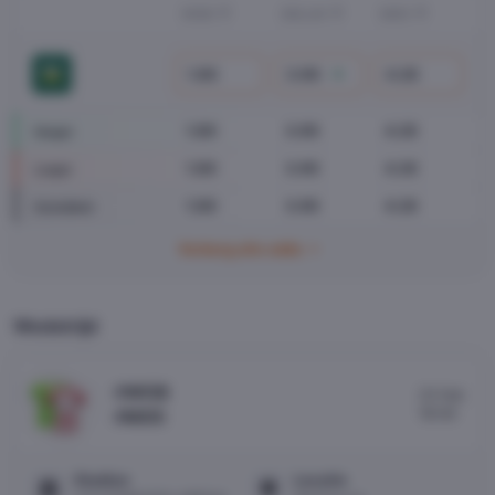
WOB
GELIJK
M05
1.80
4.20
3.90
1.80
3.90
4.20
Hoogst
1.80
3.90
4.20
Laagst
1.80
3.90
4.20
Gemiddeld
Verberg alle odds
Wedstrijd
#
WOB
23 feb
#
M05
18:00
Stadion
Locatie