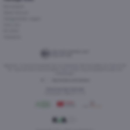
Kennisbank
Speel bewust
Veelgestelde vragen
Over ons
EK 2024
Helpdesk
Algemene- en bonusvoorwaarden zijn van toepassing. Wat kost gokken jou? Stop op tijd.
18+. Deze site bevat advertentielinks. Deze content mag niet gedeeld worden met
minderjarigen.
Advertenties uitschakelen
Gokverslaving? Zoek hulp!
Of bel direct: 0900 217 77 21