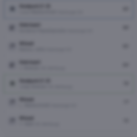
Doelpunt
(1-3)
90
'
Luca Waldschmidt
(Hamburger SV)
Gele kaart
88
'
Kyriakos Papadopoulos
(Hamburger SV)
Wissel
85
'
Bakery Jatta
(Hamburger SV)
Gele kaart
84
'
J. Brekalo
(VfL Wolfsburg)
Doelpunt
(1-2)
78
'
Josip Brekalo
(VfL Wolfsburg)
Wissel
77
'
L. Waldschmidt
(Hamburger SV)
Wissel
75
'
Y. Mallı
(VfL Wolfsburg)