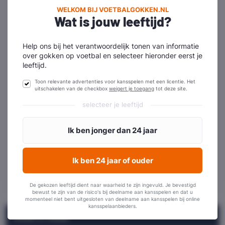
10
Schoten
14
WELKOM BIJ VOETBALGOKKEN.NL
Wat is jouw leeftijd?
1
Schoten op doel
6
Help ons bij het verantwoordelijk tonen van informatie
over gokken op voetbal en selecteer hieronder eerst je
3
Buitenspel
2
leeftijd.
Toon relevante advertenties voor kansspelen met een licentie. Het
uitschakelen van de checkbox
weigert je toegang
tot deze site.
2
Hoekschoppen
6
selecteer je leeftijd
276
Voltooide passes
292
3
Gele kaarten
2
0
Rode kaarten
0
De gekozen leeftijd dient naar waarheid te zijn ingevuld. Je bevestigd
bewust te zijn van de risico's bij deelname aan kansspelen en dat u
momenteel niet bent uitgesloten van deelname aan kansspelen bij online
kansspelaanbieders.
Head-2-Head