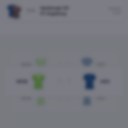
Hamburger SV
4/04/26
1 : 1
13:30
FC Augsburg
?
:
?
WOB
HSV
?
:
?
WOB
HSV
?
:
?
WOB
HSV