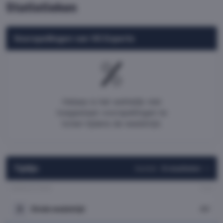
Statistieken
Voorspellingen van VG Experts
Helaas is het wettelijk niet
toegestaan voorspellingen te
tonen tijdens de wedstrijd.
Tijdlijn
Aantal:
8 resultaten
GEBEURTENIS
TIJD
90
'
Einde wedstrijd