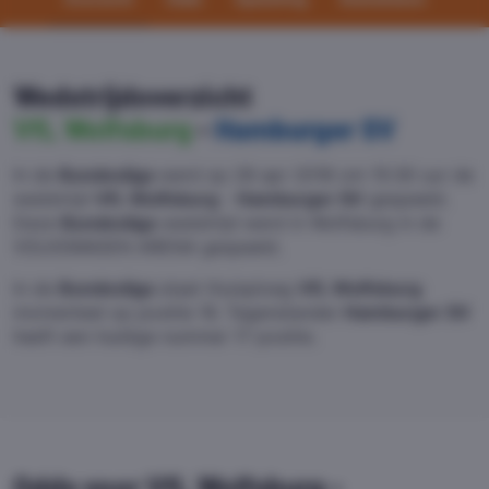
Wedstrijdoverzicht
VfL Wolfsburg
-
Hamburger SV
In de
Bundesliga
werd op 28 apr 2018 om 15:30 uur de
wedstrijd
VfL Wolfsburg
-
Hamburger SV
gespeeld.
Deze
Bundesliga
wedstrijd werd in Wolfsburg in de
VOLKSWAGEN ARENA gespeeld.
In de
Bundesliga
staat thuisploeg
VfL Wolfsburg
momenteel op positie 16. Tegenstander
Hamburger SV
heeft een huidige nummer 17 positie.
Odds voor VfL Wolfsburg -