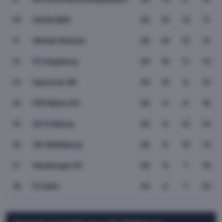
10
Hertha BSC
34
10
13
11
11
Werder Bremen
34
10
12
12
12
FC Augsburg
34
10
11
13
13
Hannover 96
34
10
9
15
14
FSV Mainz 05
34
9
9
16
15
SC Freiburg
34
8
12
14
16
VfL Wolfsburg
34
6
15
13
17
Hamburger SV
34
8
7
19
18
FC Köln
34
5
7
22