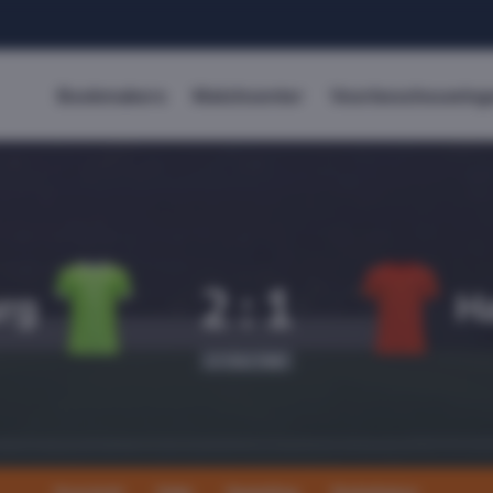
Bookmakers
Matchcenter
Voorbeschouwing
2:1
rg
H
FULL TIME