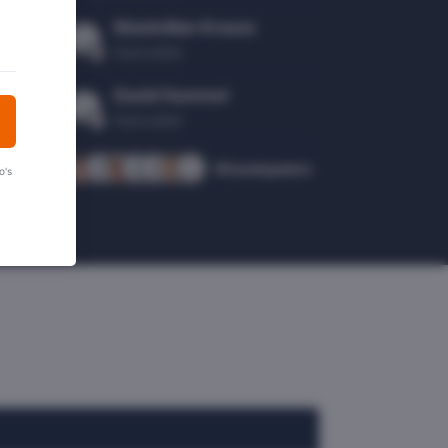
Maximilian Krauss
Aanvaller
35
David Hummel
Aanvaller
21
Wisselspelers
o's