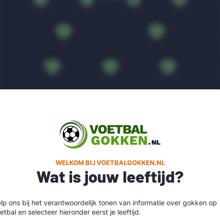
31
27
24
10
39
9
21
WELKOM BIJ VOETBALGOKKEN.NL
Wat is jouw leeftijd?
35
42
33
lp ons bij het verantwoordelijk tonen van informatie over gokken op
4
5
etbal en selecteer hieronder eerst je leeftijd.