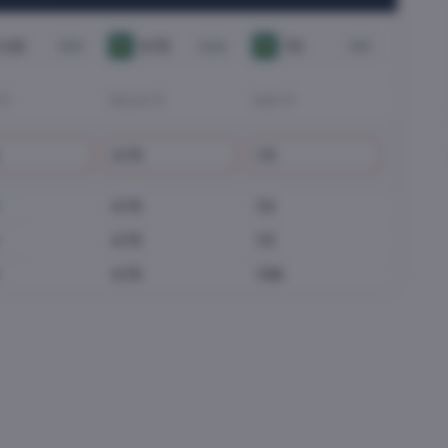
1.33
4.75
7.5
WOB
Gelijk
HAN
GELIJK
HAN
4.75
7.5
4.75
7.5
4.75
7.5
4.75
7.50