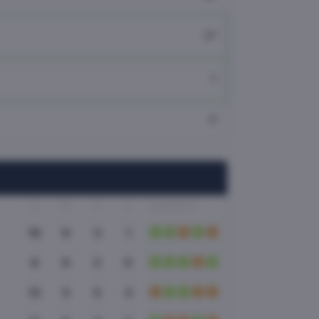
37
'
1
'
0
'
G
W
G
V
LAATSTE 5
10
6
3
1
W
W
G
W
G
8
6
2
0
W
W
W
G
W
13
5
5
3
G
W
W
G
G