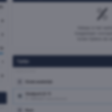
4%
6
Helaas is het wette
toegestaan voorspe
2
tonen tijdens de w
10
Tijdlijn
1
GEBEURTENIS
0
Einde wedstrijd
Doelpunt
(2-1)
K. Vollmann
(Hansa Rostock)
NEN
Rust