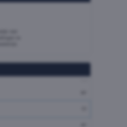
lijk niet
llingen te
edstrijd.
TIJD
90
'
72
'
45
'