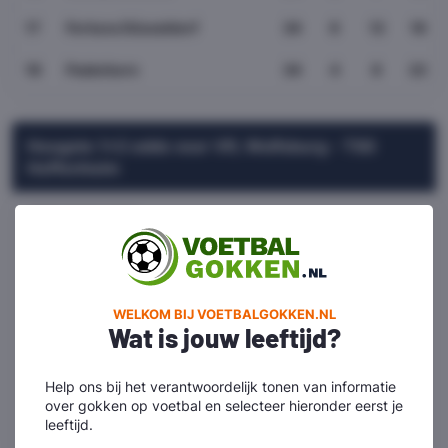
17
Fortuna Düsseldorf
34
6
12
16
18
Paderborn
34
4
8
22
Hoogste 1x2 odds voor VfL Wolfsburg - TSG
Hoffenheim
ONZE BESTE ODDS
VfL Wolfsburg
1
1.90
WELKOM BIJ VOETBALGOKKEN.NL
Wat is jouw leeftijd?
Gelijkspel
x
3.80
Help ons bij het verantwoordelijk tonen van informatie
TSG Hoffenheim
over gokken op voetbal en selecteer hieronder eerst je
2
3.60
leeftijd.