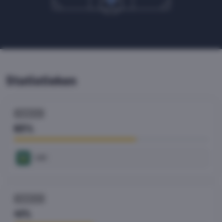
Statistieken
OVER 2.5
63%
1.61
OVER 3.5
41%