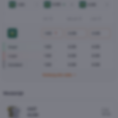
4.00
1.62
4.00
1
X
2
VIT
GELIJK
LOK
4.00
4.00
1.62
1.62
4.00
4.00
Hoogst
1.62
4.00
4.00
Laagst
1.62
4.00
4.00
Gemiddeld
Verberg alle odds
Wedstrijd
#
VIT
2 jul
#
LOK
16:00