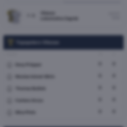
Vitesse
2/07/21
1 : 3
16:00
Lokomotiva Zagreb
Topspelers Vitesse
NAAM
W
G
0
0
Davy Pröpper
0
0
Nicolas Isimat-Mirin
0
0
Thomas Buitink
0
0
Carlens Arcus
0
0
Mica Pinto