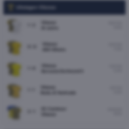
Uitslagen Vitesse
Vitesse
18/07/26
1 : 2
14:00
Al Jazira
Vitesse
15/07/26
0 : 0
17:00
AEK Athens
Vitesse
11/07/26
1 : 0
12:00
Borussia Dortmund II
Vitesse
3/07/26
1 : 1
12:00
Roda JC Kerkrade
SC Cambuur
24/04/26
2 : 1
18:00
Vitesse