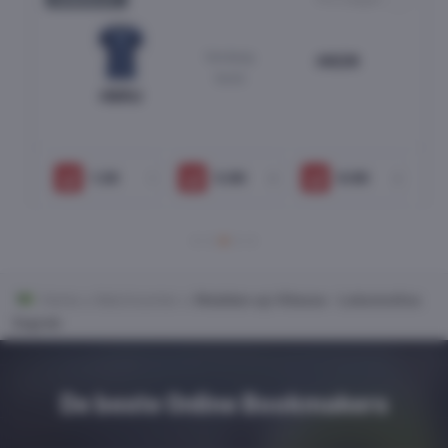
Vandaag
18:45
#
BRU
#
KOR
1.30
5.90
9.90
1
X
2
Home
Matchcenter
Wedden op Vitesse - Lokomotiva
Zagreb
De beste Online Bookmakers