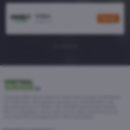
LeoVegas
Wed hier
leovegas.nl
Voetbalwedden bij de beste en meest betrouwbare bookmakers
van Nederland. Alle goksites getoond op VoetbalGokken zijn
uitvoerig getest en hebben een officiële Nederlandse licentie.
Door te vergelijken via ons speel je dus altijd beschermt bij een
voor Nederland goedgekeurde online bookmaker!