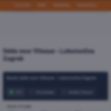
Overzicht
Odds
Opstelling
Statistieken
Odds voor Vitesse - Lokomotiva
Zagreb
Beste odds voor Vitesse - Lokomotiva Zagreb
1x2
Over/Under
Double Chance
Beste 1x2 odds