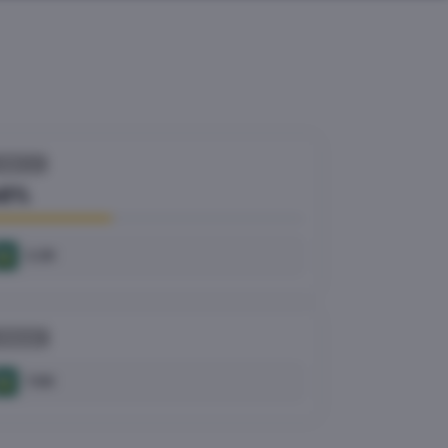
VER 3.5
40%
2.20
INNAAR
7.00