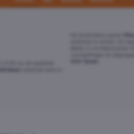
Overzicht
Odds
Opstelling
Statistieken
De bookmakers gaven
Vite
wedstrijd te winnen. Dit te
Bekijk in ons Matchcenter d
voorspellingen en slaging
VVV-Venlo
!
21:00 uur de wedstrijd
VB Beker
wedstrijd werd in