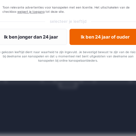
11
Toon relevante advertenties voor kansspelen met een licentie. Het uitschakelen van de
checkbox
weigert je toegang
tot deze site.
selecteer je leeftijd
18
6
8
5
2
44
4
 gekozen leeftijd dient naar waarheid te zijn ingevuld. Je bevestigd bewust te zijn van de risic
bij deelname aan kansspelen en dat u momenteel niet bent uitgesloten van deelname aan
kansspelen bij online kansspelaanbieders.
1