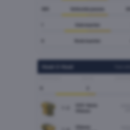
385
Voltooide passes
3
1
Gele kaarten
0
Rode kaarten
Head-2-Head
Toon all
GEWONNEN
GELIJK
GEWON
8
2
VVV-Venlo
31/10
1 : 2
20
Vitesse
Vitesse
12/01
1 : 4