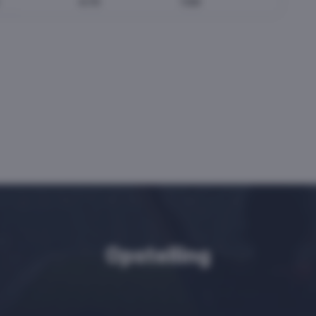
4.75
7.00
Opstelling