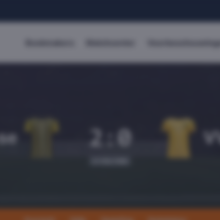
Bookmakers
Matchcenter
Voorbeschouwing
2:0
se
V
FULL TIME