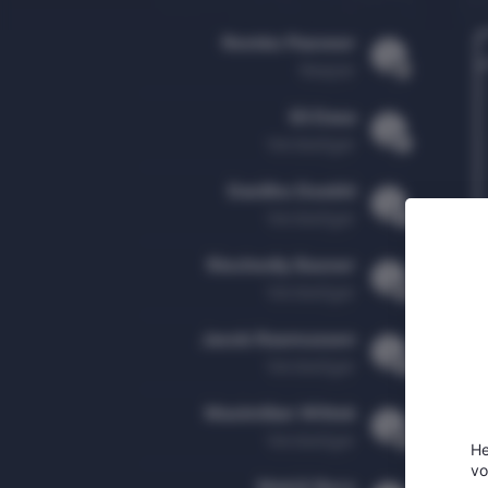
Remko Pasveer
Keeper
22
Eli Dasa
Verdediger
2
Danilho Doekhi
Verdediger
3
Riechedly Bazoer
Verdediger
10
Jacob Rasmussen
Verdediger
6
Maximilian Wittek
Verdediger
32
He
vo
Matúš Bero