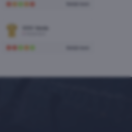
Bekijk team
V
G
W
G
V
VVV-Venlo
Nederland
Bekijk team
V
V
W
G
W