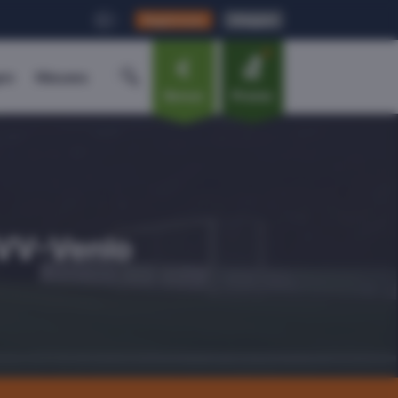
Registreren
Inloggen
|
en
Nieuws
Bonus
Promo
VV-Venlo