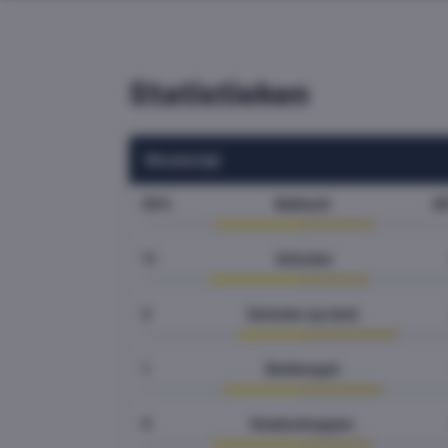
Statistieken
Wedstrijd
55%
Balbezit
4
11
Schoten
2
Schoten op doel
1
Buitenspel
5
Hoekschoppen