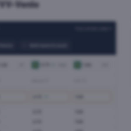
VVV-Venlo
Toon minder odds
Chance
Both teams to score
4.75
1.36
7.00
VIT
Gelijk
VVV
GELIJK
VVV
7.00
4.75
4.75
7.00
4.75
7.00