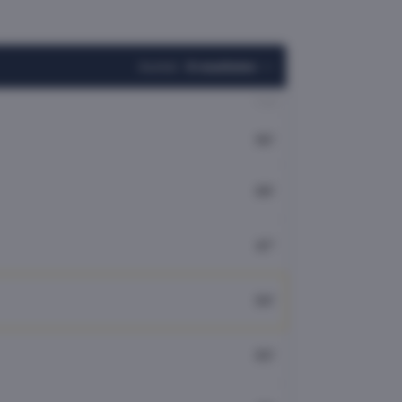
Aantal:
8 resultaten
TIJD
90
'
89
'
87
'
84
'
83
'