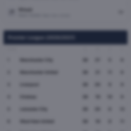
Wissel
74
'
Mark Noble
(West Ham United)
Premier League
(2020/2021)
TEAM
G
W
G
V
1
Manchester City
38
27
5
6
2
Manchester United
38
21
11
6
3
Liverpool
38
20
9
9
4
Chelsea
38
19
10
9
5
Leicester City
38
20
6
12
6
West Ham United
38
19
8
11