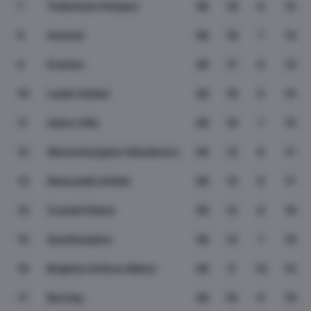
7
Tottenham Hotspur
38
18
8
12
8
Arsenal
38
18
7
13
9
Everton
38
17
8
13
10
Leeds United
38
18
5
15
11
Aston Villa
38
16
7
15
12
Wolverhampton Wanderers
38
12
9
17
13
Newcastle United
38
12
9
17
14
Crystal Palace
38
12
8
18
15
Southampton
38
12
7
19
16
Brighton & Hove Albion
38
9
14
15
17
Burnley
38
10
9
19