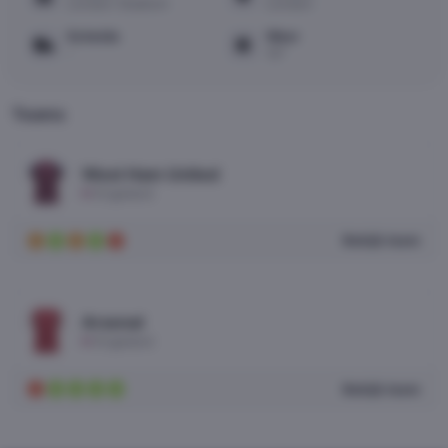
London Stadium
London
Scheids
Weer
-
10°
Teams
West Ham United
Engeland
Bekijk team
G
W
G
W
V
Arsenal
Engeland
Bekijk team
V
W
W
W
W