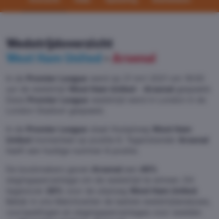
Wedstrijdoverzicht
West Ham United
-
Arsenal
In de
Premier League
werd op 21 mrt 2021 om 16:00
uur de wedstrijd
West Ham United
-
Arsenal
gespeeld.
Deze
Premier League
wedstrijd werd in London in de
London Stadium gespeeld.
In de
Premier League
staat thuisploeg
West Ham
United
momenteel op positie 6. Tegenstander
Arsenal
heeft een huidige nummer 8 positie.
De bookmakers gaven
Arsenal
een
46%
slagingspercentage om de wedstrijd te winnen. Dit
tegenover
28%
voor de uitploeg
West Ham United
.
Bekijk in ons Matchcenter de laatste wedstrijdanalyses,
voorspellingen en slagingspercentages voor wedden