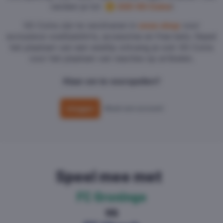
verdien je tot
300 VG Coins
!
VG Coins zijn te verzilveren in
onze shop
voor
exclusieve voetbalshirts, accesoires en free bets. Naast
het plaatsen van een wedtip ontvang je ook VG Coins
voor het plaatsen van reacties op artikelen.
Klaar om te voorspellen?
Inloggen
Maak een account
Speel mee met
FC Groningen
vs