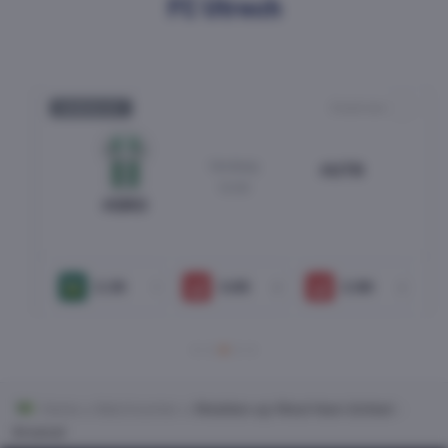
FC Utrecht
Eredivisie
BINNENKORT
Vandaag
12:30
#
GRO
#
UTR
2.35
3.65
2.90
1
X
2
Home
Matchcenter
Wedden op West Ham United -
Arsenal