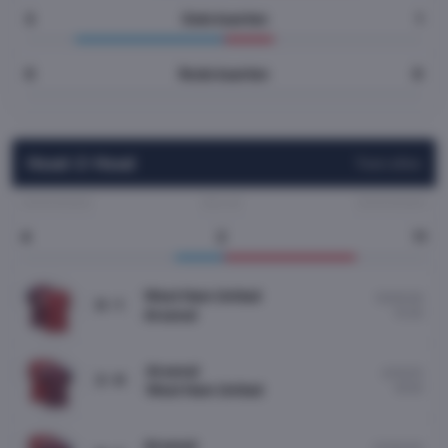
3
Gele kaarten
1
0
Rode kaarten
0
Head-2-Head
Toon alles
GEWONNEN
GELIJK
GEWONNEN
4
2
11
West Ham United
10/05/26
0 : 1
15:30
Arsenal
Arsenal
4/10/25
2 : 0
16:00
West Ham United
Arsenal
22/02/25