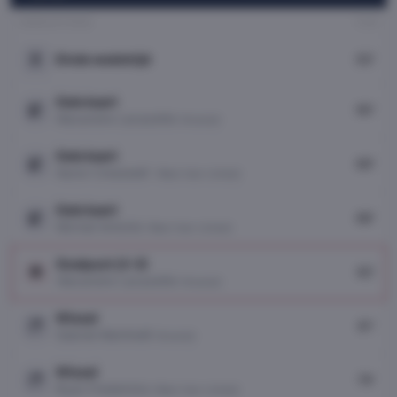
GEBEURTENIS
TIJD
93
'
Einde wedstrijd
Gele kaart
90
'
Alexandre Lacazette
(Arsenal)
Gele kaart
89
'
Aaron Cresswell
(West Ham United)
Gele kaart
88
'
Michail Antonio
(West Ham United)
Doelpunt
(3-3)
82
'
Alexandre Lacazette
(Arsenal)
Wissel
81
'
Gabriel Martinelli
(Arsenal)
Wissel
79
'
Ryan Fredericks
(West Ham United)