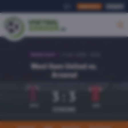
Registreren
Inloggen
|
21 mrt +0000 - 16:00
PREMIER LEAGUE
West Ham United vs.
Arsenal
3:3
#
WHU
#
ARS
FULL TIME
Overzicht
Odds
Opstelling
Statistieken