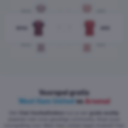
?
:
?
WHU
ARS
?
:
?
WHU
ARS
?
:
?
WHU
ARS
Voorspel gratis
West Ham United
vs
Arsenal
Met
Club VoetbalGokken
kun je een
gratis wedtip
plaatsen met onze gezellige community. Klopt jouw
voorspelling voor West Ham United tegen Arsenal? Dan