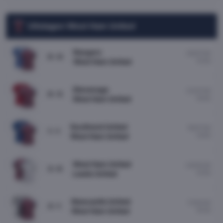
Uitslagen West Ham United
Rangers
26/07/26
0 : 0
15:00
West Ham United
Stevenage
22/07/26
0 : 5
18:45
West Ham United
Southend United
18/07/26
1 : 1
14:00
West Ham United
West Ham United
24/05/26
3 : 0
15:00
Leeds United
Newcastle United
17/05/26
3 : 1
16:30
West Ham United