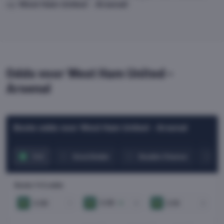
op
West Ham United
-
Arsenal
!
Odds voor West Ham United -
Arsenal
Beste odds voor West Ham United - Arsenal
1x2
Over/Under
Double Chance
Bo
Beste 1x2 odds
3.50
3.50
2.10
1
X
2