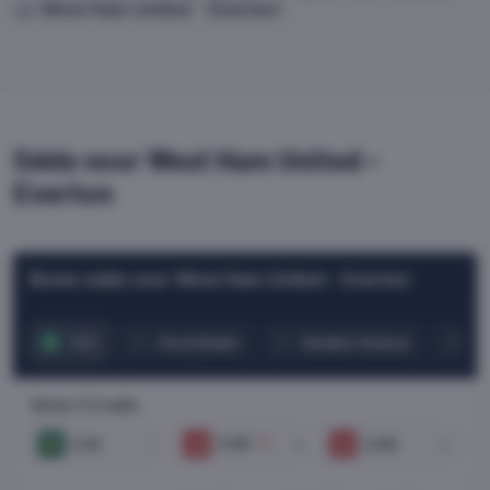
op
West Ham United
-
Everton
!
Odds voor West Ham United -
Everton
Beste odds voor West Ham United - Everton
1x2
Over/Under
Double Chance
Bo
Beste 1x2 odds
3.65
2.10
3.65
1
X
2