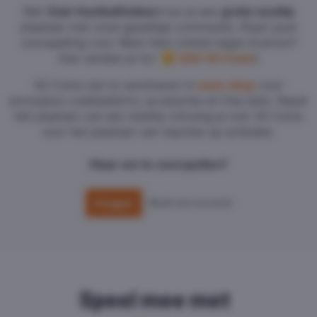
Met
Club VoetbalGokken
kun je een
gratis wedtip
plaatsen met onze gezellige community. Klopt jouw
voorspelling voor West Ham United tegen Everton?
Dan verdien je tot
300 VG Coins
!
VG Coins zijn te verzilveren in
onze shop
voor
exclusieve voetbalshirts, accesoires en free bets. Naast
het plaatsen van een wedtip ontvang je ook VG Coins
voor het plaatsen van reacties op artikelen.
Klaar om te voorspellen?
Inloggen
Maak een account
Speel mee met