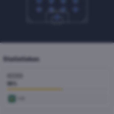
7
8
37
11
19
32
6
2
1
Statistieken
OVER 2.5
55%
1.70