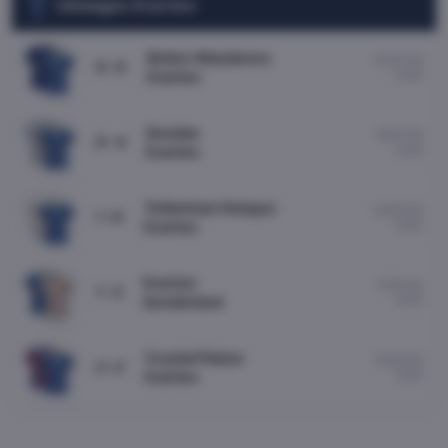
Uitslagen Everton
Bolton Wanderers
25/07/26
0 : 0
14:00
Everton
Dundee
18/07/26
0 : 4
13:00
Everton
Tottenham Hotspur
24/05/26
1 : 0
15:00
Everton
Everton
17/05/26
1 : 3
14:00
Sunderland
Crystal Palace
10/05/26
2 : 2
13:00
Everton