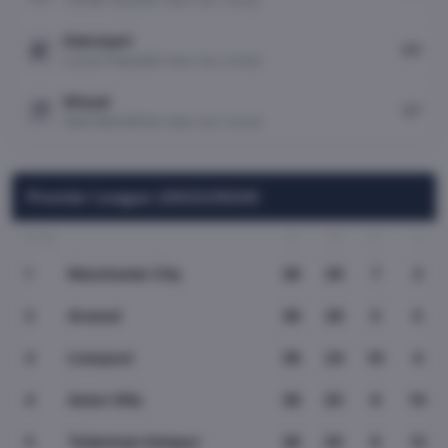
Gele kaart
69
'
Lucas Paquetá
(West Ham United)
Wissel
57
'
Saïd Benrahma
(West Ham United)
Premier League
(2023/2024)
TEAM
G
W
G
V
1
Manchester City
38
28
7
3
2
Arsenal
38
28
5
5
3
Liverpool
38
24
10
4
4
Aston Villa
38
20
8
10
5
Tottenham Hotspur
38
20
6
12