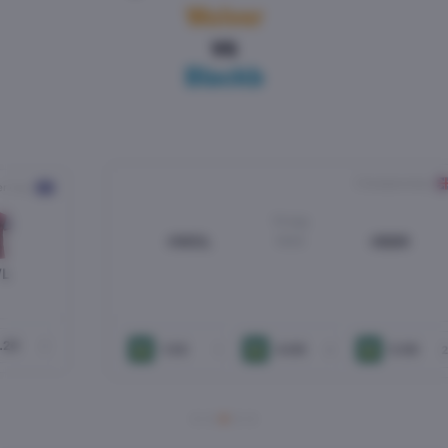
Wolverhampton Wanderers
vs
Blackburn Rovers
Championship
14 aug
19:00
#
WOL
#
BBR
1.53
4.00
5.50
1
X
2