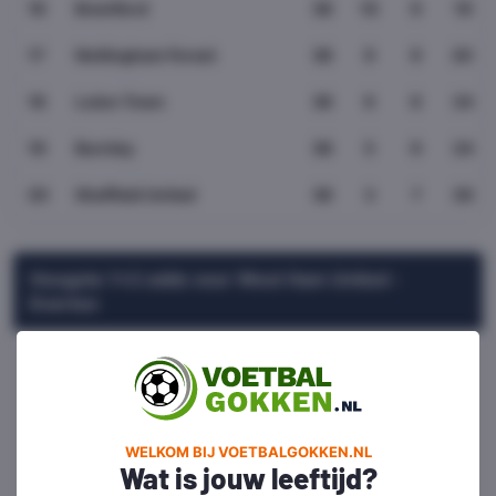
16
Brentford
38
10
9
19
17
Nottingham Forest
38
9
9
20
18
Luton Town
38
6
8
24
19
Burnley
38
5
9
24
20
Sheffield United
38
3
7
28
Hoogste 1x2 odds voor West Ham United -
Everton
ONZE BESTE ODDS
West Ham United
1
2.10
WELKOM BIJ VOETBALGOKKEN.NL
Wat is jouw leeftijd?
Gelijkspel