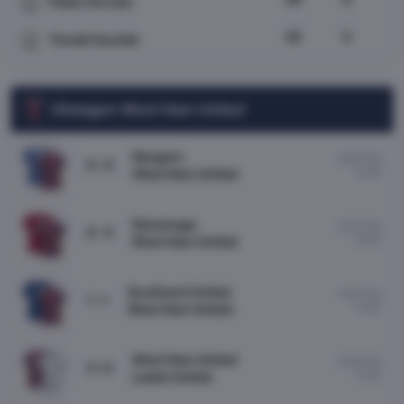
Pablo Fornals
35
5
Tomáš Souček
Uitslagen West Ham United
Rangers
26/07/26
0 : 0
15:00
West Ham United
Stevenage
22/07/26
0 : 5
18:45
West Ham United
Southend United
18/07/26
1 : 1
14:00
West Ham United
West Ham United
24/05/26
3 : 0
15:00
Leeds United