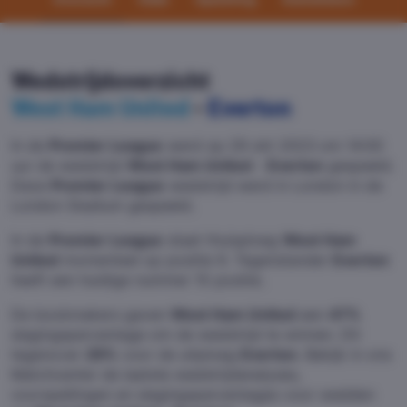
Wedstrijdoverzicht
West Ham United
-
Everton
In de
Premier League
werd op 29 okt 2023 om 14:00
uur de wedstrijd
West Ham United
-
Everton
gespeeld.
Deze
Premier League
wedstrijd werd in London in de
London Stadium gespeeld.
In de
Premier League
staat thuisploeg
West Ham
United
momenteel op positie 9. Tegenstander
Everton
heeft een huidige nummer 15 positie.
De bookmakers gaven
West Ham United
een
47%
slagingspercentage om de wedstrijd te winnen. Dit
tegenover
29%
voor de uitploeg
Everton
. Bekijk in ons
Matchcenter de laatste wedstrijdanalyses,
voorspellingen en slagingspercentages voor wedden