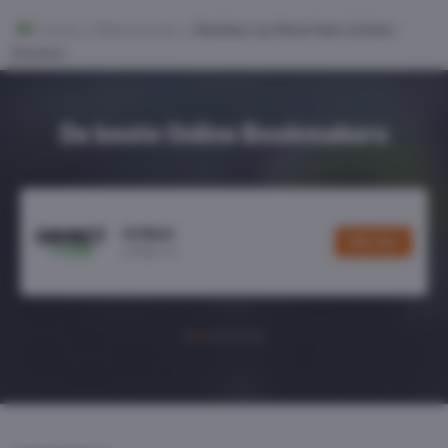
Home
Matchcenter
Wedden op West Ham United -
Everton
De beste Online Bookmakers
LeoVegas
Wed hier
leovegas.nl