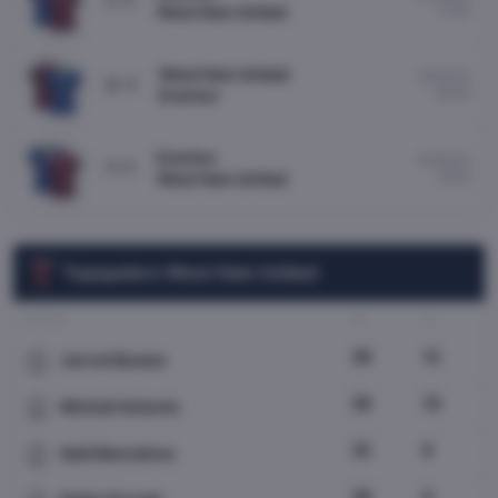
1 : 1
21:00
West Ham United
West Ham United
31/07/25
2 : 1
00:30
Everton
Everton
15/03/25
1 : 1
16:00
West Ham United
Topspelers West Ham United
NAAM
W
G
36
12
Jarrod Bowen
36
10
Michail Antonio
32
8
Saïd Benrahma
36
6