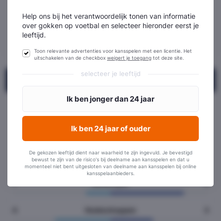
x
3.65
Help ons bij het verantwoordelijk tonen van informatie
over gokken op voetbal en selecteer hieronder eerst je
Everton
2
leeftijd.
3.65
Toon relevante advertenties voor kansspelen met een licentie. Het
uitschakelen van de checkbox
weigert je toegang
tot deze site.
selecteer je leeftijd
Wedstrijd
64%
Balbezit
36%
12
Schoten
10
De gekozen leeftijd dient naar waarheid te zijn ingevuld. Je bevestigd
2
Schoten op doel
4
bewust te zijn van de risico's bij deelname aan kansspelen en dat u
momenteel niet bent uitgesloten van deelname aan kansspelen bij online
kansspelaanbieders.
1
Buitenspel
3
4
Hoekschoppen
3