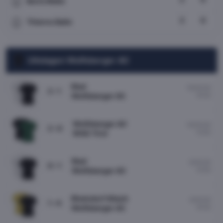
Boris Matic
2
0
Thierno Ballo
Uitslagen Wolfsberger AC
Ried
19/05/26
2 : 1
16:30
Wolfsberger AC
Wolfsberger AC
16/05/26
2 : 0
15:00
WSG Tirol
Ried
9/05/26
0 : 1
15:00
Wolfsberger AC
Rheindorf Altach
4/05/26
1 : 4
16:30
Wolfsberger AC