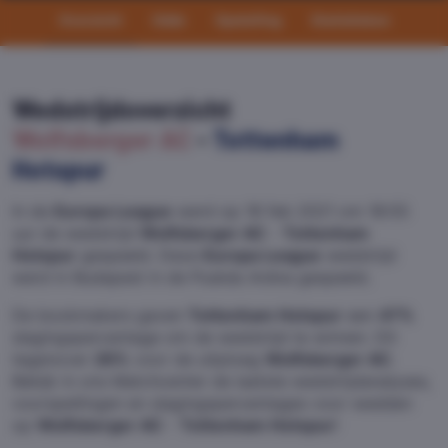
Overzicht
Odds
Opstelling
Statistieken
Wedstrijdoverzicht
Wolfsberger AC
-
Tottenham
Hotspur
In de
Europa League
werd op 18 feb 2021 om 18:55
uur de wedstrijd
Wolfsberger AC
-
Tottenham
Hotspur
gespeeld.
Deze
Europa League
wedstrijd
werd in Budapest in de Puskás Aréna gespeeld.
De bookmakers gaven
Tottenham Hotspur
een
47%
slagingspercentage om de wedstrijd te winnen. Dit
tegenover
26%
voor de uitploeg
Wolfsberger AC
.
Bekijk in ons Matchcenter de laatste wedstrijdanalyses,
voorspellingen en slagingspercentages voor wedden
op
Wolfsberger AC
-
Tottenham Hotspur
!