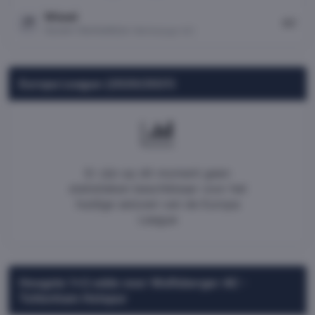
Wissel
65
'
Guram Giorbelidze
(Wolfsberger AC)
Europa League
(2020/2021)
Er zijn op dit moment geen
statistieken beschikbaar voor het
huidige seizoen van de Europa
League
Hoogste 1x2 odds voor Wolfsberger AC -
Tottenham Hotspur