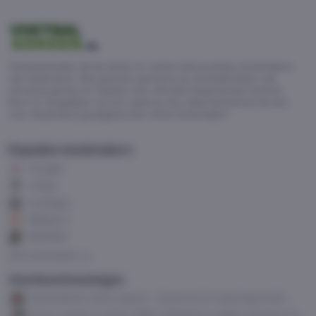
Voetbalwedden bij de beste en meest betrouwbare bookmakers
van Nederland. Alle goksites getoond op VoetbalGokken zijn
uitvoerig getest en hebben een officiële Nederlandse licentie.
Door te vergelijken via ons speel je dus altijd beschermt bij een
voor Nederland goedgekeurde online bookmaker!
Populaire bookmakers
TonyBet
Unibet
LeoVegas
888sport
BetMGM
Alle bookmakers
Voorbeschouwingen
Rotterdamse derby Sparta - Feyenoord in openingsronde
Eredivisie
N.E.C. hoopt in eerste UEFA Champions League avontuur te