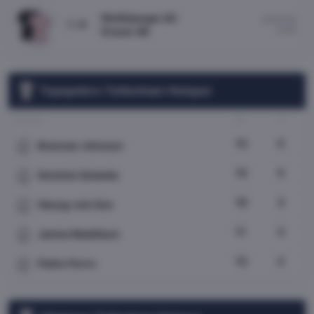
Wolfsberger AC
25/04/26
1 : 0
15:00
Grazer AK
Topspelers Tottenham Hotspur
NAAM
W
G
13
5
Brennan Johnson
13
5
Dominic Solanke
10
3
Heung-min Son
11
3
James Maddison
13
2
Pedro Porro