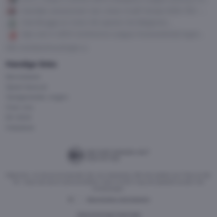
stunten
Heerlijke seizoenstart met Johan Cruijff Schaal 2026: PSV -
AZ
Club Brugge en Union SG openen het Belgische
voetbalseizoen met de Supercup
Ajax ook in UEFA Conference League thuiswedstrijd tegen
Vojvodina favoriet
Alle voorbeschouwingen
Handige links
Kennisbank
Speel bewust
Veelgestelde vragen
Over ons
EK 2024
Helpdesk
Algemene- en bonusvoorwaarden zijn van toepassing. Wat kost gokken jou? Stop op tijd.
18+. Deze site bevat advertentielinks. Deze content mag niet gedeeld worden met
minderjarigen.
Advertenties uitschakelen
Gokverslaving? Zoek hulp!