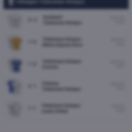
Uitslagen Tottenham Hotspur
Auckland
26/07/26
0 : 2
03:00
Tottenham Hotspur
Tottenham Hotspur
22/07/26
1 : 0
16:00
Milton Keynes Dons
Tottenham Hotspur
24/05/26
1 : 0
15:00
Everton
Chelsea
19/05/26
2 : 1
19:15
Tottenham Hotspur
Tottenham Hotspur
11/05/26
1 : 1
19:00
Leeds United