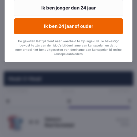
2
Hoekschoppen
7
245
Voltooide passes
497
1
Gele kaarten
0
De gekozen leeftijd dient naar waarheid te zijn ingevuld. Je bevestigd
bewust te zijn van de risico's bij deelname aan kansspelen en dat u
momenteel niet bent uitgesloten van deelname aan kansspelen bij online
0
Rode kaarten
0
kansspelaanbieders.
Head-2-Head
GEWONNEN
GELIJK
GEWONNEN
0
0
1
Zamora
15/12/21
0 : 3
19:00
Real Sociedad