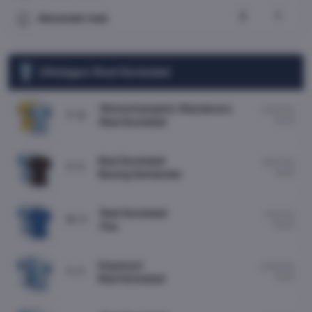
3
1
Alexander Isak
Uitslagen Real Sociedad
Wolverhampton Wanderers
25/07/26
1 : 2
16:00
Real Sociedad
Real Sociedad
18/07/26
1 : 1
16:00
Racing Santander
Real Sociedad
11/07/26
0 : 1
09:30
Pau
Espanyol
23/05/26
1 : 1
19:00
Real Sociedad