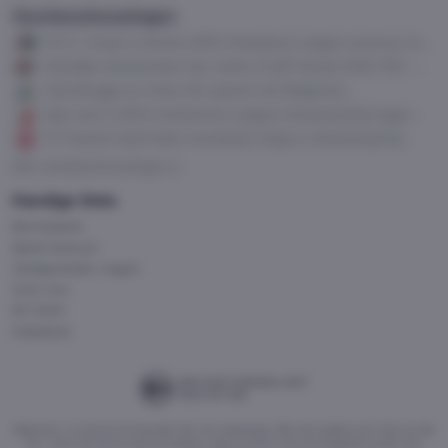
Voorbeschouwingen
N.E.C. hoopt in eerste UEFA Champions League avontuur te
stunten
Heerlijke seizoenstart met Johan Cruijff Schaal 2026: PSV -
AZ
Club Brugge en Union SG openen het Belgische
voetbalseizoen met de Supercup
Ajax ook in UEFA Conference League thuiswedstrijd tegen
Vojvodina favoriet
FC Twente heeft klein wondertje nodig in uitwedstrijd bij
Ferencvaros
Alle voorbeschouwingen
Handige links
Kennisbank
Speel bewust
Veelgestelde vragen
Over ons
EK 2024
Helpdesk
Algemene- en bonusvoorwaarden zijn van toepassing. Wat kost gokken jou? Stop op tijd.
18+. Deze site bevat advertentielinks. Deze content mag niet gedeeld worden met