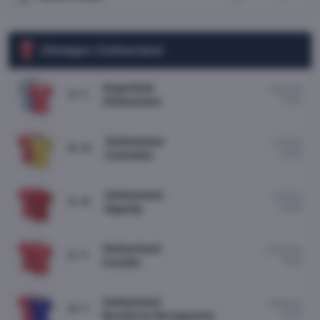
Uitslagen Zwitserland
Argentinië
12/07/26
3 : 1
01:00
Zwitserland
Zwitserland
7/07/26
0 : 0
20:00
Colombia
Zwitserland
3/07/26
2 : 0
03:00
Algerije
Zwitserland
24/06/26
2 : 1
19:00
Canada
Zwitserland
18/06/26
4 : 1
19:00
Bosnië en Herzegovina