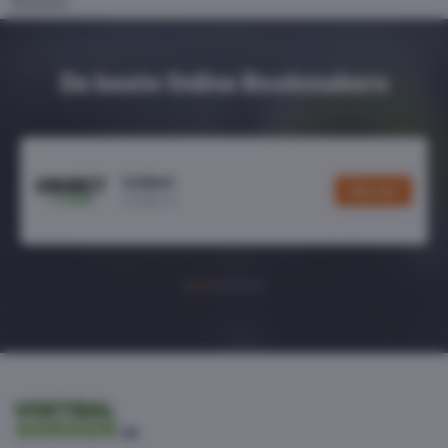
Rusland
De beste Online Bookmakers
LeoVegas
Wed hier
leovegas.nl