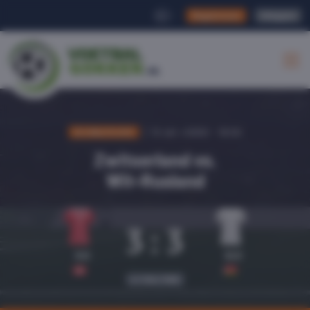
Registreren
Inloggen
|
15 okt +0000 - 18:00
EK KWALIFICATIE
Zwitserland vs.
Wit-Rusland
3:3
#
SUI
#
BLR
FULL TIME