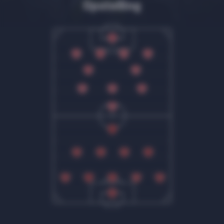
Opstelling
1
14
5
22
13
8
10
23
15
11
16
7
10
13
15
9
18
5
6
20
14
12