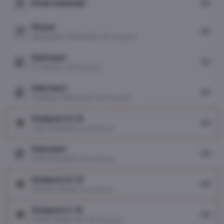
90
'
Einde wedstrijd
Wissel
90
'
Aleksandr Pavlovets
(Wit-Rusland)
Gele kaart
90
'
N. Korzun
(Wit-Rusland)
Gele kaart
90
'
Vladislav Klimovich
(Wit-Rusland)
Doelpunt
(3-3)
90
'
Zeki Amdouni
(Zwitserland)
Gele kaart
89
'
Kirill Pechenin
(Wit-Rusland)
Doelpunt
(2-3)
89
'
Manuel Akanji
(Zwitserland)
Doelpunt
(1-3)
84
'
Dmitri Antilevski
(Wit-Rusland)