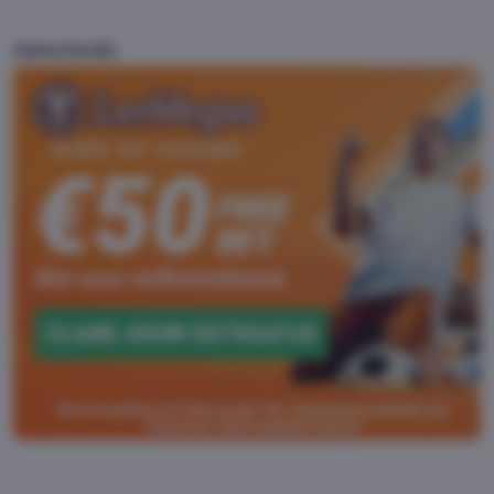
Advertentie