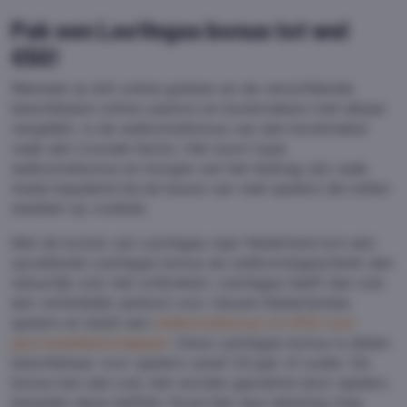
Pak een LeoVegas bonus tot wel
€50!
Wanneer je wilt online gokken en de verschillende
beschikbare online casino’s en bookmakers met elkaar
vergelijkt, is de welkomstbonus van een bookmaker
vaak een cruciale factor. Het soort type
welkomstbonus en hoogte van het bedrag zijn vaak
mede bepalend bij de keuze van veel spelers die willen
wedden op voetbal.
Met de komst van LeoVegas naar Nederland kon een
opvallende LeoVegas bonus als welkomstgeschenk dan
natuurlijk ook niet ontbreken. LeoVegas heeft dan ook
een verleidelijk aanbod voor nieuwe Nederlandse
spelers en biedt een
welkomstbonus tot €50 voor
sportweddenschappen
. Deze LeoVegas bonus is alleen
beschikbaar voor spelers vanaf 24 jaar of ouder. De
bonus kan dan ook niet worden geclaimd door spelers
beneden deze leeftijd. Houd hier dus rekening mee.