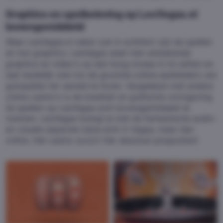
Graphics en spelbeleving op LeoVegas.nl
bovengemiddeld
Waar LeoVegas.nl zeker ook in schittert zijn de spellen
en hun graphics. LeoVegas weet met uitstekende
graphics en video's op een hoog niveau in te zetten en
laat duidelijk zien tot de grootste online aanbieders van
gokspellen ter wereld te horen. Vergeleken met andere
online casino's is de kwaliteit en grafische vormgeving
bij spellen op LeoVegas echt bovengemiddeld te
noemen. LeoVegas brengt je met de fantastische audio-
en visuele aspecten bijna echt in Vegas, maar dan
online. Het casino scoort hier absoluut pluspunten!