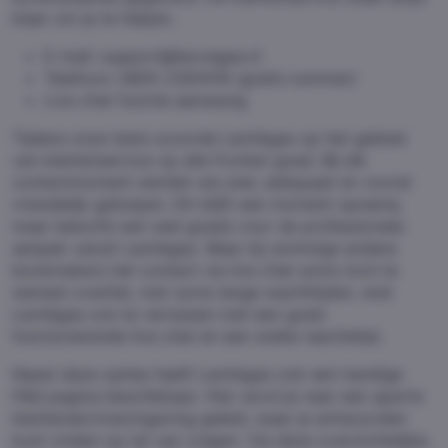
klaar om je te helpen.
E-mail: support@leovegas.nl
Telefoon: 0800 2300416 (gratis nummer)
Live chat functie aanwezig
Tijdens onze tests scoorde LeoVegas op het gebied
van klantenservice op alle fronten goed. Bij elk
contactmoment werden we snel, adequaat en vooral
vriendelijk geholpen. Dit blijft een moment opname,
maar beloofd wel veel goeds voor de professionele
aanpak vanuit LeoVegas. Waar bij sommige andere
bookmakers het contact via live chat soms toch te
wensen overliet, met soms lange wachttijden, wist
LeoVegas ons te verrassen met een goed
functionerende live chat en een snelle reactietijd.
Naast deze opties heeft LeoVegas ook een handige
FAQ-pagina beschikbaar. Hier word je naar een aparte
klantenserviceomgeving geleid, waar je antwoorden
kunt vinden op tal van vragen. Via deze overzichtelijke