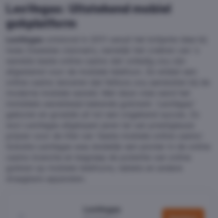
LeoVegas: Uitstekend mobiel
gokplatform
LeoVegas
ontstond in 2011 vanuit het briljante idee bij
twee Zweedse visionairs, namelijk het creëren van 's
werelds beste online casino dat volledig zou zijn
afgestemd voor de mobiele telefoon. Ze wilden een
online casino lanceren dat feilloos zou aansluiten bij de
moderne mobiele wereld. Met deze visie werd het
inmiddels wereldwijd bekende gokmerk
'LeoVegas'
geboren en groeide uit tot een ongekend succes. Zo
won LeoVegas afgelopen jaren tal van prestigieuze
prijzen voor de titel van 'beste mobiele online casino'.
Goksite LeoVegas was duidelijk een pionier in de online
casino branche en begreep de potentie van online
gokken op mobiele telefoons, tablets en andere
draagbare apparaten.
LeoVegas
★
Bekijken