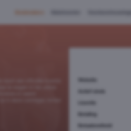
Bookmakers
Matchcenter
Voorbeschouwing
Website
 bezit een officiële licentie
je te wagen in het online
Actief sinds
lGokken.nl neemt
 je in deze LeoVegas review
Licentie
Betaling
Betaalsnelheid