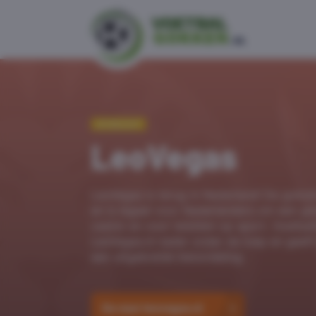
UITGELICHT
LeoVegas
LeoVegas is terug in Nederland! De goksite
en is legaal voor Nederlanders om een gok
casino en voor wedden op sport. Voetba
LeoVegas.nl nader onder de loep en geeft
een uitgebreide beoordeling.
Ga naar leovegas.nl