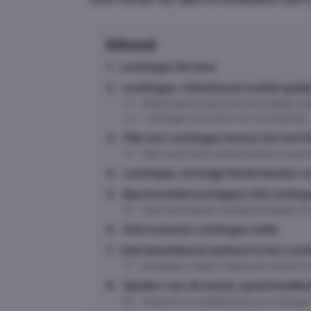
Inhoud
1.
LeoVegas Review
2.
LeoVegas: Uitstekend mobiel gokp
2.1.
Meest bekroonde merk als mobiele op
2.2.
LeoVegas ook prima voor op desktop..
3.
Pak een LeoVegas bonus tot wel €
3.1.
Wat houdt deze welkomstbonus precie
4.
LeoVegas verkrijgt Nederlandse v
5.
Sportweddenschappen bij LeoVeg
5.1.
Veel beschikbare weddenschappen en
6.
Interessante LeoVegas odds
7.
Indrukwekkend aanbod in het Leo
7.1.
LeoVegas.nl biedt voldoende variatie 
8.
Spellen van de beste spelontwikke
8.1.
Graphics en spelbeleving op LeoVega