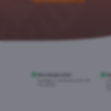
Wereldwijd actief
Mo
LeoVegas is wereldwijd actief met
Leo
hun goksite
ges
mo