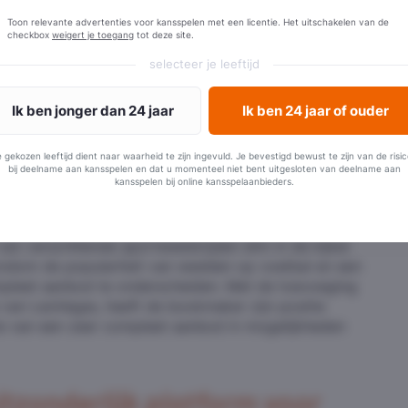
Toon relevante advertenties voor kansspelen met een licentie. Het uitschakelen van de
checkbox
weigert je toegang
tot deze site.
selecteer je leeftijd
Bekijk bookmaker
tform was het slechts een kwestie van tijd voordat
 gekozen leeftijd dient naar waarheid te zijn ingevuld. Je bevestigd bewust te zijn van de risic
ddenschappen aan te bieden via hetzelfde online
bij deelname aan kansspelen en dat u momenteel niet bent uitgesloten van deelname aan
kansspelen bij online kansspelaanbieders.
oVegas Sport
richtte de goksite zich op een geheel
ebbers. Het LeoVegas Sportsbook wist zich met een
en en soms wel honderden verschillende wedopties
an verschillende sportwedstrijden slim in de kijker
ondom de populariteit van wedden op voetbal en een
ompleet aanbod te onderscheiden. Met de toevoeging
an LeoVegas, heeft de bookmaker zijn positie
ite van een zeer compleet aanbod in mogelijkheden
tzonderlijk platform voor