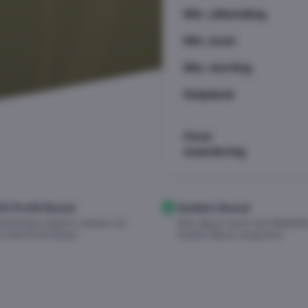
Min. uitbetaling
Min. inzet
Min. storting
Helpdesk
Onze
waardering
0 Profit Boost
Golden Boost
derlandse spelers claimen tot
Elke dag je winst met BetMG
x €50 Profit Boost
Golden Boost vergroten!