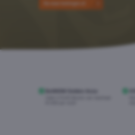
Ga naar betmgm.nl
BetMGM Golden Acca
€5
Claim 5 Profit Boosts van maximaal
Ne
€1.000 per stuk!
ma