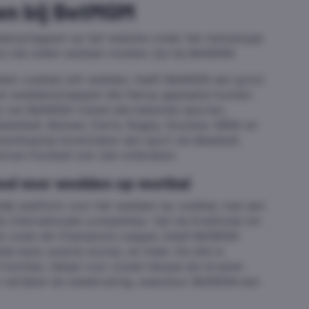
n bij BetMGM
denschappen op het website onder het menukopje
bers die willen wedden moeten zijn bij BetMGM.
leen voetbal wilt wedden, heeft BetMGM een groot
 en weddenschappen die hierop geplaatst kunnen
e van BetMGM vrijwel alle bekende sporten,
asketball, Boksen, Darts, Rugby, Snooker, MMA en
Amerikaanse bookmaker een sport als Baseball,
rican Football ook niet ontbreken.
od voor wedden op voetbal
lijk platform voor het wedden op voetbal, met een
 internationale competities. Van de Eredivisie tot
en zoals de Champions League, biedt BetMGM
ele kans, exacte scores, en meer. De site is
e functies, ideaal voor zowel nieuwe als ervaren
 verrijken de wedervaring, waardoor BetMGM een